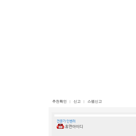
추천확인
신고
스팸신고
전문가 인벤러
휴면아이디