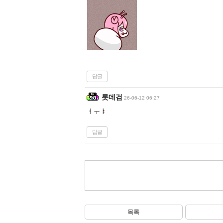
답글
롯데검
26-06-12 06:27
ㅓㅜㅑ
답글
목록