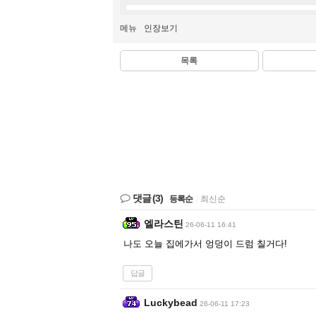
메뉴
인장보기
목록
댓글
(3)
등록순
|
최신순
엘라스틴
26-06-11 16:41
나도 오늘 집에가서 엉덩이 드럼 칠거다!
답글
Luckybead
26-06-11 17:23