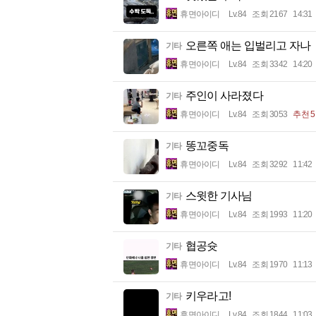
휴면아이디
Lv.84
조회 2167
14:31
오른쪽 애는 입벌리고 자나
기타
휴면아이디
Lv.84
조회 3342
14:20
주인이 사라졌다
기타
휴면아이디
Lv.84
조회 3053
추천 5
똥꼬중독
기타
휴면아이디
Lv.84
조회 3292
11:42
스윗한 기사님
기타
휴면아이디
Lv.84
조회 1993
11:20
협공슛
기타
휴면아이디
Lv.84
조회 1970
11:13
키우라고!
기타
휴면아이디
Lv.84
조회 1844
11:03