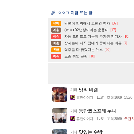
ㅇㅇㄱ 지금 뜨는 글
남편이 천박해서 고민인 여자
[37]
유머
(ㅎㅂ) 02년생이라는 운동녀
[17]
계층
자동 드리프트 기능이 추가된 전기차
[10]
이슈
잠자는데 자꾸 침대가 좁아지는 이유
[7]
계층
덕후들 다 긁혔다는 뉴스
[20]
유머
요즘 취업 근황
[18]
이슈
맛의 비결
기타
휴면아이디
Lv.84
조회 1669
15:30
동탄코스프레 누나
기타
휴면아이디
Lv.84
조회 3869
추천 3
맛있는 수박
기타