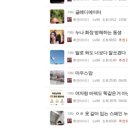
글레디에이터
기타
휴면아이디
Lv.84
조회 1912
10:56
누나 화장 방해하는 동생
기타
휴면아이디
Lv.84
조회 6852
추천 1
발로 쏴도 너보다 잘쏘겠다
기타
휴면아이디
Lv.84
조회 4140
추천 2
마우스맘
기타
휴면아이디
Lv.84
조회 2530
08-05
여자랑 바꿔도 똑같은거 아
기타
휴면아이디
Lv.84
조회 3978
08-04
ㅇㅎ 옷 갈아 입는 스페인 
기타
휴면아이디
Lv.84
조회 8326
추천 6