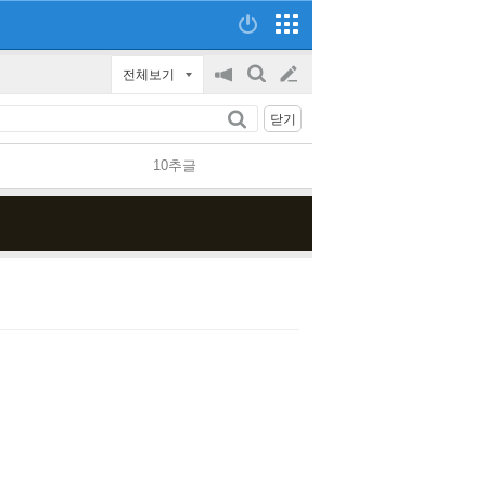
전체보기
공
검
글
지
색
닫기
on/off
쓰
10추글
기