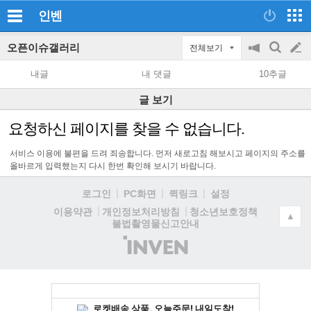
인벤
오픈이슈갤러리
전체보기
공
검
글
지
색
내글
내 댓글
10추글
on/off
쓰
글 보기
기
요청하신 페이지를 찾을 수 없습니다.
서비스 이용에 불편을 드려 죄송합니다. 먼저 새로고침 해보시고 페이지의 주소를
올바르게 입력했는지 다시 한번 확인해 보시기 바랍니다.
로그인
PC화면
퀵링크
설정
청소년보호정책
이용약관
개인정보처리방침
▲
불법촬영물신고안내
(주)
인
벤