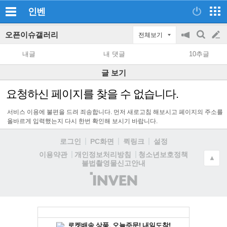
인벤
오픈이슈갤러리
전체보기
공
검
글
지
색
내글
내 댓글
10추글
on/off
쓰
글 보기
기
요청하신 페이지를 찾을 수 없습니다.
서비스 이용에 불편을 드려 죄송합니다. 먼저 새로고침 해보시고 페이지의 주소를
올바르게 입력했는지 다시 한번 확인해 보시기 바랍니다.
로그인
PC화면
퀵링크
설정
청소년보호정책
이용약관
개인정보처리방침
▲
불법촬영물신고안내
(주)
인
벤