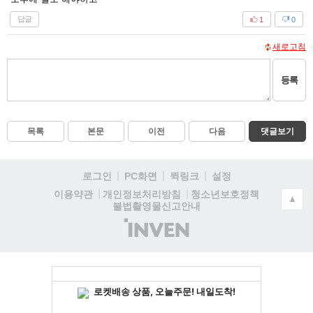
답글
1
0
새로고침
등록
목록
본문
이전
다음
댓글보기
로그인
PC화면
퀵링크
설정
청소년보호정책
이용약관
개인정보처리방침
▲
불법촬영물신고안내
(주)
인
벤