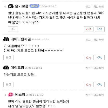
슬기로움
26-06-11 16:51
신고
|
공감 확인
일단 올림픽 월드컵 wbc 아시안게임 등 대부분 몋년동안 본결과 2010
년대 중반 이후부터는 경기가 열리고 좋은 이야기들과 결과가 나와
야 붐업이 되더라구요.
답글
0
0
에이그윈사일
26-06-11 16:51
신고
|
공감 확인
아 내일이야??ㅋㅋㅋㅋㅋ
언제 하는지도 모르고 있었넼ㅋㅋㅋㅋㅋㅋ
답글
0
0
데이드림
26-06-11 16:51
신고
|
공감 확인
하는지도 모르고 있음..
답글
0
0
에스터
26-06-11 17:18
신고
|
공감 확인
진짜 이번 월드컵 관심이 없다는걸 느끼는게
내가 낼 열리는것도 몰랐음 ㅋㅋㅋ