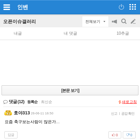
인벤
오픈이슈갤러리
전체보기
공
검
글
지
색
내글
내 댓글
10추글
on/off
쓰
기
[본문 보기]
댓글
(12)
등록순
|
최신순
새로고침
호야313
26-06-11 16:50
신고
|
공감 확인
요즘 축구보는사람이 많은가...
답글
0
0