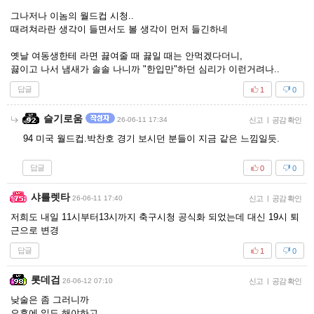
그나저나 이놈의 월드컵 시청..
때려쳐라란 생각이 들면서도 볼 생각이 먼저 들긴하네
옛날 여동생한테 라면 끓여줄 때 끓일 때는 안먹겠다더니,
끓이고 나서 냄새가 솔솔 나니까 "한입만"하던 심리가 이런거려나..
답글
1
0
슬기로움
26-06-11 17:34
신고
|
공감 확인
94 미국 월드컵.박찬호 경기 보시던 분들이 지금 같은 느낌일듯.
답글
0
0
샤를렛타
26-06-11 17:40
신고
|
공감 확인
저희도 내일 11시부터13시까지 축구시청 공식화 되었는데 대신 19시 퇴
근으로 변경
답글
1
0
롯데검
26-06-12 07:10
신고
|
공감 확인
낮술은 좀 그러니까
오후에 일도 해야하고