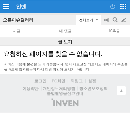
인벤
오픈이슈갤러리
전체보기
공
검
글
지
색
내글
내 댓글
10추글
on/off
쓰
글 보기
기
요청하신 페이지를 찾을 수 없습니다.
서비스 이용에 불편을 드려 죄송합니다. 먼저 새로고침 해보시고 페이지의 주소를
올바르게 입력했는지 다시 한번 확인해 보시기 바랍니다.
로그인
PC화면
퀵링크
설정
청소년보호정책
이용약관
개인정보처리방침
▲
불법촬영물신고안내
(주)
인
벤