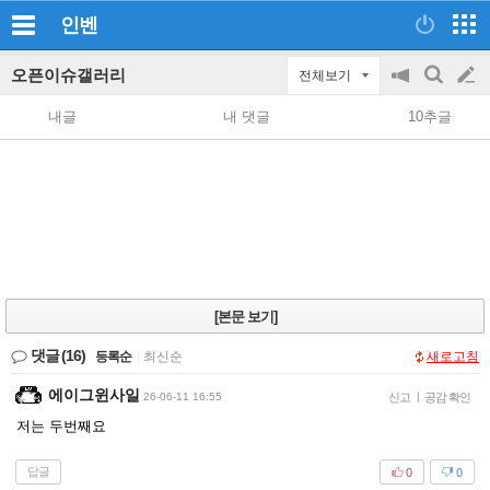
인벤
오픈이슈갤러리
전체보기
공
검
글
지
색
내글
내 댓글
10추글
on/off
쓰
기
[본문 보기]
댓글
(16)
등록순
|
최신순
새로고침
에이그윈사일
26-06-11 16:55
신고
|
공감 확인
저는 두번째요
답글
0
0