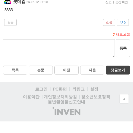
롯데검
26-06-12 07:10
신고
|
공감 확인
3333
답글
0
0
새로고침
등록
목록
본문
이전
다음
댓글보기
로그인
PC화면
퀵링크
설정
청소년보호정책
이용약관
개인정보처리방침
▲
불법촬영물신고안내
(주)
인
벤