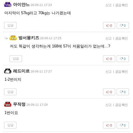
아이얀느
26-06-11 17:23
신고
|
공감 확인
마지막이 57kg라고 70kg는 나가겠는데
답글
0
0
방서몽키즈
26-06-11 17:25
신고
|
공감 확인
저도 똑같이 생각하는게 168에 57이 저몸일리가 없는데...?
답글
0
0
레드미르
26-06-11 17:27
신고
|
공감 확인
1-2번이지
답글
0
0
무작정
26-06-11 17:28
신고
|
공감 확인
1번이요
답글
0
0