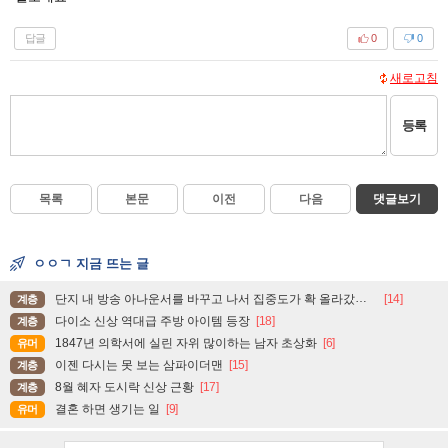
답글
0
0
새로고침
등록
목록
본문
이전
다음
댓글보기
ㅇㅇㄱ 지금 뜨는 글
단지 내 방송 아나운서를 바꾸고 나서 집중도가 확 올라갔다는 한 아파트의 안내방송
[14]
계층
다이소 신상 역대급 주방 아이템 등장
[18]
계층
1847년 의학서에 실린 자위 많이하는 남자 초상화
[6]
유머
이젠 다시는 못 보는 삼파이더맨
[15]
계층
8월 혜자 도시락 신상 근황
[17]
계층
결혼 하면 생기는 일
[9]
유머