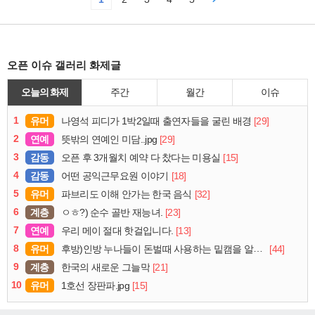
오픈 이슈 갤러리 화제글
오늘의 화제
주간
월간
이슈
1
유머
[29]
나영석 피디가 1박2일때 출연자들을 굴린 배경
2
연예
[29]
뜻밖의 연예인 미담..jpg
3
감동
[15]
오픈 후 3개월치 예약 다 찼다는 미용실
4
감동
[18]
어떤 공익근무요원 이야기
5
유머
[32]
파브리도 이해 안가는 한국 음식
6
계층
[23]
ㅇㅎ?) 순수 골반 재능녀.
7
연예
[13]
우리 메이 절대 핫걸입니다.
8
유머
[44]
후방)인방 누나들이 돈벌때 사용하는 밑캠을 알아보자
9
계층
[21]
한국의 새로운 그늘막
10
유머
[15]
1호선 장판파.jpg