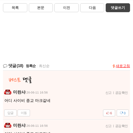
목록
본문
이전
다음
댓글쓰기
댓글
(18)
등록순
|
최신순
새로고침
미란샤
26-06-11 16:56
신고
|
공감 확인
어디 사이비 종교 마크같네
답글
이동
6
0
미란샤
26-06-11 16:56
신고
|
공감 확인