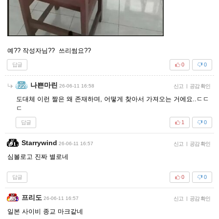
예?? 작성자님?? 쓰리썸요??
답글
0
0
나쁜마린
26-06-11 16:58
신고
|
공감 확인
도대체 이런 짤은 왜 존재하며, 어떻게 찾아서 가져오는 거에요..ㄷㄷ
ㄷ
답글
1
0
Starrywind
26-06-11 16:57
신고
|
공감 확인
심볼로고 진짜 별로네
답글
0
0
프리도
26-06-11 16:57
신고
|
공감 확인
일본 사이비 종교 마크같네