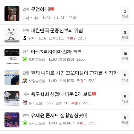
무엄하다!
연예
1
댓글
아이스티이
Lv.32
조회 341
23:02
대한민국 군종신부의 위엄
유머
8
댓글
썽바
Lv.89
조회 1111
추천 2
22:57
아~ ㅈㄹ하지마 진짜 ㅋㅋ
이슈
10
댓글
드라고노브
Lv.90
조회 1204
22:55
현재 나이로 치면 꼬꼬마들이 연기를 시작함
감동
6
댓글
사랑방손님
Lv.90
조회 1073
추천 2
22:54
축구협회 성접대 파문 2차 보도
이슈
8
댓글
슬기로움
Lv.92
조회 731
추천 1
22:51
유세윤 콘서트 실황영상떳네
연예
5
댓글
드라고노브
Lv.90
조회 1467
추천 1
22:50