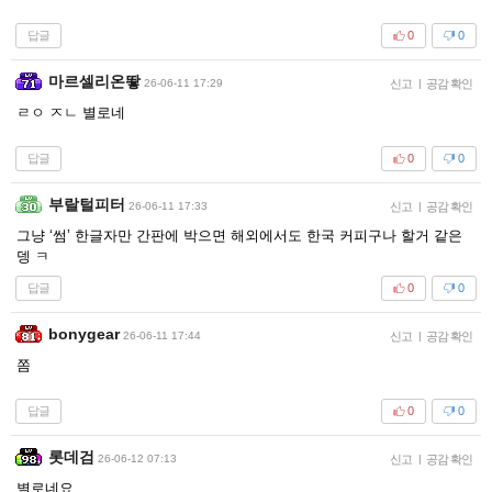
답글
0
0
마르셀리온뙇
26-06-11 17:29
신고
|
공감 확인
ㄹㅇ ㅈㄴ 별로네
답글
0
0
부랄털피터
26-06-11 17:33
신고
|
공감 확인
그냥 ‘썸’ 한글자만 간판에 박으면 해외에서도 한국 커피구나 할거 같은
뎅 ㅋ
답글
0
0
bonygear
26-06-11 17:44
신고
|
공감 확인
쫌
답글
0
0
롯데검
26-06-12 07:13
신고
|
공감 확인
별로네요