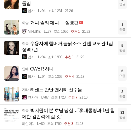
돌입
댓글
입사
Lv.94
조회 1231
21:26
거니 쥴리 제니 ㅡ 깜빵편
이슈
1
댓글
MINUKE
Lv.77
조회 1020
추천 1
21:22
수용자에 햄버거,불닭소스 건넨 교도관 1심
이슈
5
징역7년
댓글
입사
Lv.94
조회 1993
추천 1
21:22
QWER 히나
연예
6
댓글
입사
Lv.94
조회 1362
추천 4
21:18
리센느 만난 맨시티 선수들
기타
2
댓글
옆사마
Lv.87
조회 1723
추천 7
21:16
박지원이 본 호남 당심…"李대통령과 1년 함
이슈
33
께한 김민석에 갈 것"
댓글
파인더1
Lv.80
조회 1769
추천 3
21:13