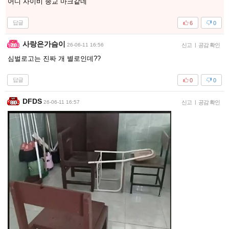
어디 사이비 종교 마크같네
답글
6
0
사랑은가슴이
26-06-11 16:56
신고
|
공감 확인
심벌로고는 진짜 개 별로인데??
답글
0
0
DFDS
26-06-11 16:57
신고
|
공감 확인