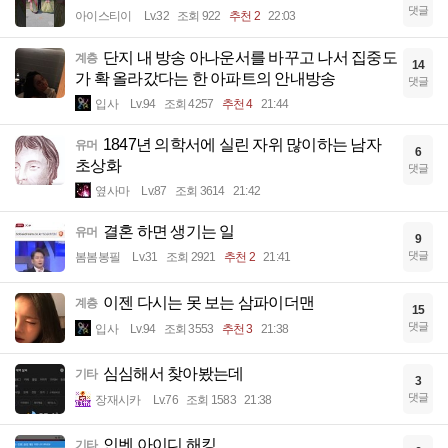
댓글
아이스티이
Lv.32
조회 922
추천 2
22:03
단지 내 방송 아나운서를 바꾸고 나서 집중도
계층
14
가 확 올라갔다는 한 아파트의 안내방송
댓글
입사
Lv.94
조회 4257
추천 4
21:44
1847년 의학서에 실린 자위 많이하는 남자
유머
6
초상화
댓글
옆사마
Lv.87
조회 3614
21:42
결혼 하면 생기는 일
유머
9
댓글
봄봄봉필
Lv.31
조회 2921
추천 2
21:41
이젠 다시는 못 보는 삼파이더맨
계층
15
댓글
입사
Lv.94
조회 3553
추천 3
21:38
심심해서 찾아봤는데
기타
3
댓글
장재시카
Lv.76
조회 1583
21:38
인벤 아이디 해킹.
기타