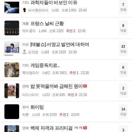
과학자들이 바보인 이유
기타
7
댓글
파이혹은파어
Lv.91
조회 1053
22:49
프랑스 날씨 근황
계층
8
댓글
작두콩차
Lv.84
조회 1325
추천 2
22:45
[매불쇼] 서영교 발언에 대하여
이슈
23
댓글
김인영
Lv.83
조회 1525
22:30
게임중독치료..
기타
6
댓글
특대형피자
Lv.62
조회 1601
추천 1
22:28
밥 못먹을까봐 급해진 원이
연예
2
댓글
아이스티이
Lv.32
조회 835
추천 3
22:18
화이팅
유머
14
댓글
히롣
Lv.15
조회 1055
추천 2
22:08
백제 자객과 프리티걸 ㅋㅋ
연예
3