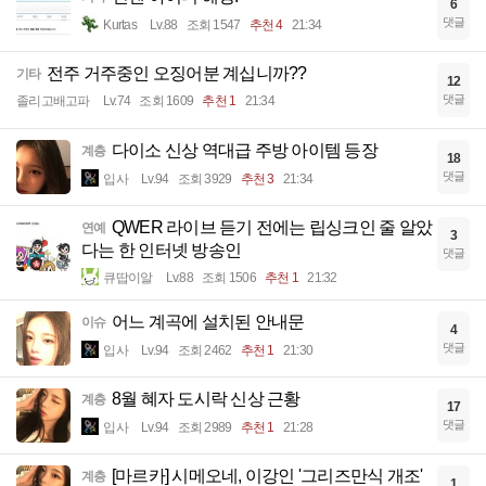
6
댓글
Kurtas
Lv.88
조회 1547
추천 4
21:34
전주 거주중인 오징어분 계십니까??
기타
12
댓글
졸리고배고파
Lv.74
조회 1609
추천 1
21:34
다이소 신상 역대급 주방 아이템 등장
계층
18
댓글
입사
Lv.94
조회 3929
추천 3
21:34
QWER 라이브 듣기 전에는 립싱크인 줄 알았
연예
3
다는 한 인터넷 방송인
댓글
큐땁이알
Lv.88
조회 1506
추천 1
21:32
어느 계곡에 설치된 안내문
이슈
4
댓글
입사
Lv.94
조회 2462
추천 1
21:30
8월 혜자 도시락 신상 근황
계층
17
댓글
입사
Lv.94
조회 2989
추천 1
21:28
[마르카] 시메오네, 이강인 '그리즈만식 개조'
계층
1