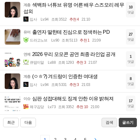
섹백좌 너튜브 유명 어른 배우 스즈모리 레무
계층
10
섭외
댓글
입사
Lv.94
조회 3512
추천 4
21:10
출연자 딸한테 진심으로 정색하는 PD
유머
27
댓글
드라고노브
Lv.90
조회 5113
추천 1
21:09
2026 우리 모모콘 공연 최종 라인업 공개
연예
1
댓글
큐땁이알
Lv.88
조회 1293
추천 3
21:07
(ㅇㅎ?) 겨드랑이 인증한 여대생
계층
8
댓글
입사
Lv.94
조회 5331
추천 3
21:03
심판 성접대해도 징계 안한 이유 밝혀져
이슈
17
댓글
왜구김당
Lv.73
조회 3352
추천 10
21:00
최근
다음
검색
글쓰기
1
2
3
4
5