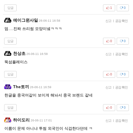
답글
1
0
에이그윈사일
26-06-11 16:58
신고
|
공감 확인
엄….진짜 쓰리썸 모양이넼ㅋㅋㅋ
답글
0
0
천상초
26-06-11 16:58
신고
|
공감 확인
뚝섬플레이스
답글
0
0
The토끼
26-06-11 16:59
신고
|
공감 확인
한글을 중국어같이 보이게 해놔서 중국 브렌드 같네
답글
0
0
하이도리
26-06-11 17:01
신고
|
공감 확인
이름이 문제 아니냐 투썸 외국인이 식겁한다던데 ㅋ