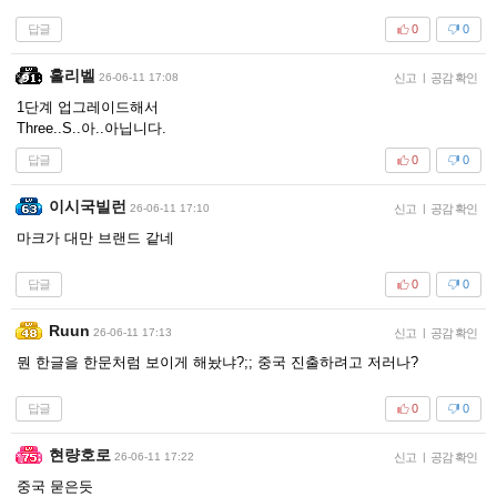
답글
0
0
홀리벨
26-06-11 17:08
신고
|
공감 확인
1단계 업그레이드해서
Three..S..아..아닙니다.
답글
0
0
이시국빌런
26-06-11 17:10
신고
|
공감 확인
마크가 대만 브랜드 같네
답글
0
0
Ruun
26-06-11 17:13
신고
|
공감 확인
뭔 한글을 한문처럼 보이게 해놨냐?;; 중국 진출하려고 저러나?
답글
0
0
현량호로
26-06-11 17:22
신고
|
공감 확인
중국 묻은듯