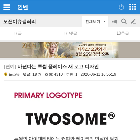
인벤
오픈이슈갤러리
전체보기
공
검
글
지
색
내글
내 댓글
10추글
on/off
쓰
기
[연예]
바뀐다는 투썸 플레이스 새 로고 디자인
풀소유
댓글: 18 개
조회:
4310
추천:
1
2026-06-11 16:55:19