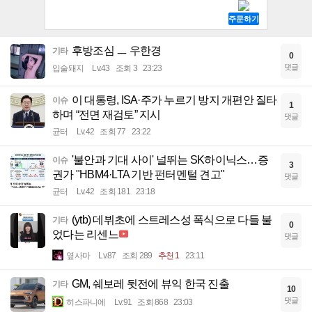
후방조심 ㅡ 우한경
기타
0
댓글
입술돼지
Lv.43
조회 3
23:23
이 대통령, ISA·주가 누르기 방지 개편안 질타
이슈
1
하며 “전면 재검토” 지시
댓글
균터
Lv.42
조회 77
23:22
'불안과 기대 사이' 널뛰는 SK하이닉스…증
이슈
3
권가 "HBM4·LTA 기반 펀터멘털 견고"
댓글
균터
Lv.42
조회 181
23:18
(ytb) 데뷔초에 스트레스성 폭식으로 다들 불
기타
0
었다는 리센느
댓글
옆사마
Lv.87
조회 289
추천 1
23:11
GM, 쉐보레 뒷전에 뷰익 한국 진출
기타
10
댓글
히스파니에
Lv.91
조회 868
23:03