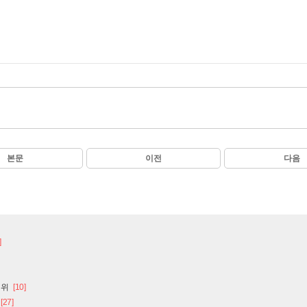
본문
이전
다음
]
부위
[10]
[27]