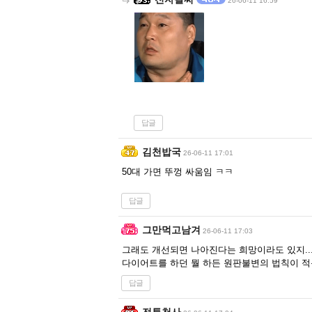
26-06-11 16:59
답글
김천밥국
26-06-11 17:01
50대 가면 뚜껑 싸움임 ㅋㅋ
답글
그만먹고남겨
26-06-11 17:03
그래도 개선되면 나아진다는 희망이라도 있지..
다이어트를 하던 뭘 하든 원판불변의 법칙이 적용
답글
전투천사