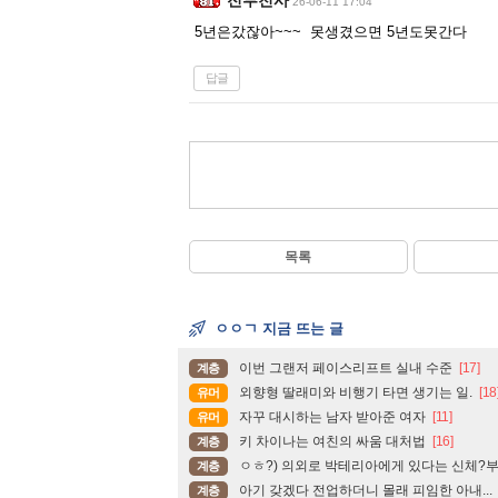
26-06-11 17:04
5년은갔잖아~~~ 못생겼으면 5년도못간다
답글
목록
ㅇㅇㄱ 지금 뜨는 글
이번 그랜저 페이스리프트 실내 수준
[17]
계층
외향형 딸래미와 비행기 타면 생기는 일.
[18
유머
자꾸 대시하는 남자 받아준 여자
[11]
유머
키 차이나는 여친의 싸움 대처법
[16]
계층
ㅇㅎ?) 의외로 박테리아에게 있다는 신체?
계층
아기 갖겠다 전업하더니 몰래 피임한 아내...
계층