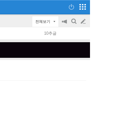
전체보기
공
검
글
지
색
10추글
on/off
쓰
기