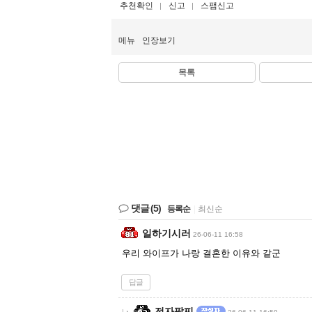
추천확인
신고
스팸신고
메뉴
인장보기
목록
댓글
(5)
등록순
|
최신순
일하기시러
26-06-11 16:58
우리 와이프가 나랑 결혼한 이유와 같군
답글
전자팔찌