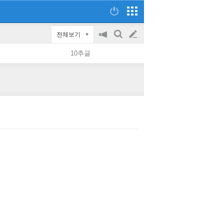
전체보기
공
검
글
지
색
10추글
on/off
쓰
기