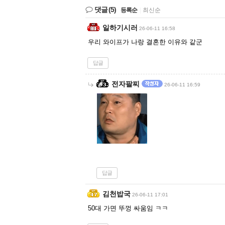
댓글
(5)
등록순
|
최신순
일하기시러
26-06-11 16:58
우리 와이프가 나랑 결혼한 이유와 같군
답글
전자팔찌
26-06-11 16:59
답글
김천밥국
26-06-11 17:01
50대 가면 뚜껑 싸움임 ㅋㅋ