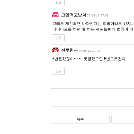
답글
그만먹고남겨
26-06-11 17:03
그래도 개선되면 나아진다는 희망이라도 있지..
다이어트를 하던 뭘 하든 원판불변의 법칙이 적용
답글
전투천사
26-06-11 17:04
5년은갔잖아~~~ 못생겼으면 5년도못간다
답글
목록