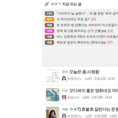
ㅇㅇㄱ 지금 뜨는 글
“기아차가 날 살렸다”…‘굿 윌 헌팅’ 배우 공
기타
이 차이인데도 무료 감?
[19]
유머
또 트위치 밴 당했다는 서터리머 아스몬골드
계층
현역 최고령 배우라는 신구 근황.jpg
[14]
연예
어느 간호학과 3학년 츠자의 미얀마 의료봉사
계층
팩트로 영포티 후려치는 20대녀.jpg
[27]
계층
오늘은 좀 시원함
유머
부엔까미노
Lv.87
조회 315
14:15
오디세이 좋은 영화네요 의
이슈
유령소녀
Lv.90
조회 298
14:14
ㅇㅎ?) 호불호 갈린다는 운
계층
부엔까미노
Lv.87
조회 1065
14:06