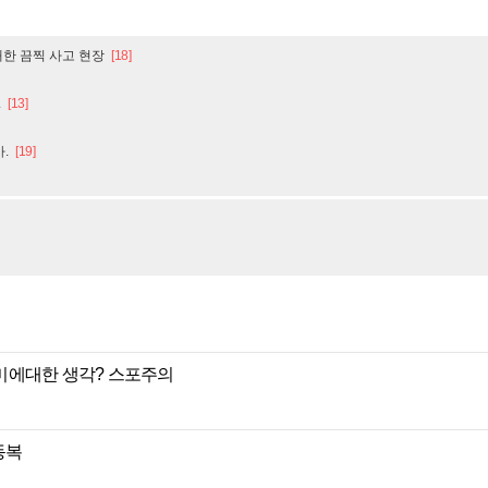
개한 끔찍 사고 현장
[18]
.
[13]
.
[19]
미에대한 생각? 스포주의
동복