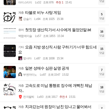
댓글
아이스티이
Lv.32
조회 876
추천 1
15:41
타블로 비누 사탕 게임
계층
5
댓글
강슬기
Lv.94
조회 1025
15:38
첫짓장 생산직가서 사수에게 들었던말.txt
유머
16
댓글
백합에이슬
Lv.57
조회 1855
15:34
요즘 지방 생산직 사람 구하기가 너무 힘드네
기타
15
요
댓글
옆사마
Lv.87
조회 1838
15:34
일본 성매수 심판 실명 공개
계층
7
댓글
부엔까미노
Lv.87
조회 1547
15:32
고속도로 미납 통행료 징수에 개빡친 체납
계층
18
자..
댓글
전자팔찌
Lv.93
조회 1917
추천 4
15:31
치과갔는데 원장이 남친 있냐고 물어봐서
계층
7