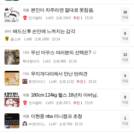
본인이 차주라면 절대로 못참음.
계층
10
댓글
전자팔찌
Lv.93
조회 1543
추천 1
15:19
배드신후 손안에 느껴지는 감각
유머
6
댓글
풀소유
Lv.86
조회 1850
15:19
무선 마우스 여러분의 선택은?
기타
13
댓글
특대형피자
Lv.62
조회 969
15:19
무지개다리에서 만난 반려견
기타
5
댓글
휴면아이디
Lv.84
조회 1132
추천 1
15:16
180cm 124kg 헬스 18년차 아버님.
계층
8
댓글
전자팔찌
Lv.93
조회 2071
추천 1
15:15
이현중 nba 미니캠프 초청
계층
1
댓글
부엔까미노
Lv.87
조회 768
15:15