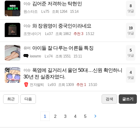
김어준 저격하는 탁현민
이슈
8
댓글
원스타조
Lv.75
조회 1264
15:14
와 장원영이 중국인이라네요
이슈
19
댓글
조졋네이거
Lv.37
조회 1862
추천 3
15:12
아이들 잘 다루는 어른들 특징
유머
5
댓글
Ieewrre
Lv.74
조회 1551
15:11
폭염에 길거리서 울던 50대…신원 확인하니
이슈
4
30년 전 실종자였다.
댓글
전자팔찌
Lv.93
조회 1309
추천 1
15:10
최근
다음
검색
글쓰기
1
2
3
4
5