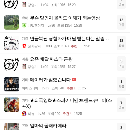
댓글
강슬기
Lv.94
조회 1976
15:29
무슨 말인지 몰라도 이해가 되는영상
유머
12
댓글
너빨갱이지
Lv.86
조회 1354
15:28
연금복권 당첨자가 매달 받는다는 알림.....
계층
18
댓글
전자팔찌
Lv.93
조회 2143
추천 1
15:28
요즘 배달 파스타 근황
계층
5
댓글
강슬기
Lv.94
조회 1585
15:27
페이커가 말했습니다.
기타
1
댓글
아이스티이
Lv.32
조회 640
추천 1
15:25
★외국영화★스파이더맨:브랜드뉴데이(스
기타
9
포X)
댓글
리뷰
Lv.86
조회 920
추천 4
15:25
엄마의 몰래카메라
유머
3