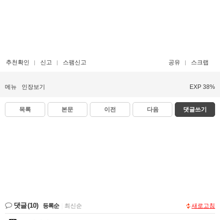
추천확인
신고
스팸신고
공유
스크랩
메뉴
인장보기
EXP 38%
목록
본문
이전
다음
댓글쓰기
댓글
(10)
등록순
|
최신순
새로고침