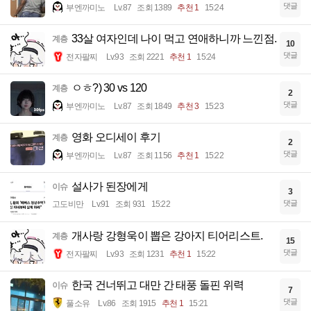
댓글
부엔까미노
Lv.87
조회 1389
추천 1
15:24
33살 여자인데 나이 먹고 연애하니까 느낀점.
계층
10
댓글
전자팔찌
Lv.93
조회 2221
추천 1
15:24
ㅇㅎ?) 30 vs 120
계층
2
댓글
부엔까미노
Lv.87
조회 1849
추천 3
15:23
영화 오디세이 후기
계층
2
댓글
부엔까미노
Lv.87
조회 1156
추천 1
15:22
설사가 된장에게
이슈
3
댓글
고도비만
Lv.91
조회 931
15:22
개사랑 강형욱이 뽑은 강아지 티어리스트.
계층
15
댓글
전자팔찌
Lv.93
조회 1231
추천 1
15:22
한국 건너뛰고 대만 간 태풍 돌핀 위력
이슈
7
댓글
풀소유
Lv.86
조회 1915
추천 1
15:21