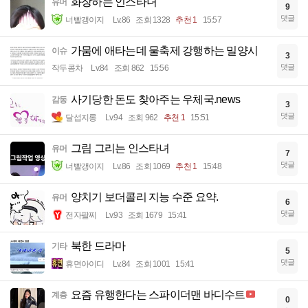
화장하는 인스타녀
유머
9
댓글
너빨갱이지
Lv.86
조회 1328
추천 1
15:57
가뭄에 애타는데 물축제 강행하는 밀양시
이슈
3
댓글
작두콩차
Lv.84
조회 862
15:56
사기당한 돈도 찾아주는 우체국.news
감동
3
댓글
달섭지롱
Lv.94
조회 962
추천 1
15:51
그림 그리는 인스타녀
유머
7
댓글
너빨갱이지
Lv.86
조회 1069
추천 1
15:48
양치기 보더콜리 지능 수준 요약.
유머
6
댓글
전자팔찌
Lv.93
조회 1679
15:41
북한 드라마
기타
5
댓글
휴면아이디
Lv.84
조회 1001
15:41
요즘 유행한다는 스파이더맨 바디수트
계층
0