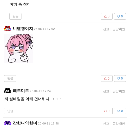
어허 좀 참어
답글
0
0
너빨갱이지
26-06-11 17:02
신고
|
공감 확인
답글
0
0
레드미르
26-06-11 17:24
신고
|
공감 확인
저 썸네일을 어케 건너뛰냐 ㅋㅋㅋ
답글
0
0
강한나약한너
26-06-11 17:48
신고
|
공감 확인