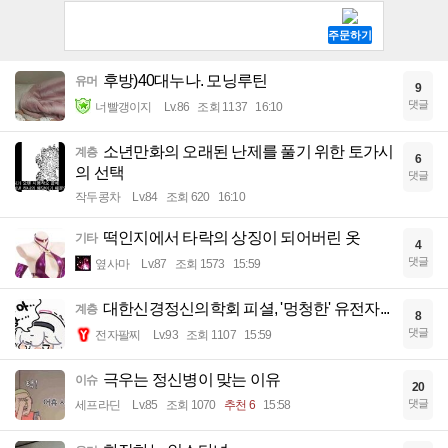
후방)40대누나. 모닝루틴
유머
9
댓글
너빨갱이지
Lv.86
조회 1137
16:10
소년만화의 오래된 난제를 풀기 위한 토가시
계층
6
의 선택
댓글
작두콩차
Lv.84
조회 620
16:10
떡인지에서 타락의 상징이 되어버린 옷
기타
4
댓글
옆사마
Lv.87
조회 1573
15:59
대한신경정신의학회 피셜, '멍청한' 유전자...
계층
8
댓글
전자팔찌
Lv.93
조회 1107
15:59
극우는 정신병이 맞는 이유
이슈
20
댓글
세프라딘
Lv.85
조회 1070
추천 6
15:58