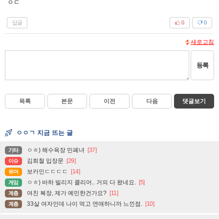
ㅇㄷ
답글
0
0
새로고침
등록
목록
본문
이전
다음
댓글보기
ㅇㅇㄱ 지금 뜨는 글
ㅇㅎ) 해수욕장 민폐녀
[37]
기타
김희철 입장문
[29]
이슈
보카인ㄷㄷㄷㄷ
[14]
유머
ㅇㅎ) 바하 빌리지 클리어.. 거의 다 왔네요.
[5]
게임
여친 복장, 제가 예민한건가요?
[11]
계층
33살 여자인데 나이 먹고 연애하니까 느낀점.
[10]
계층