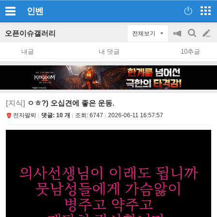
인벤
오픈이슈갤러리
전체보기
공
검
글
지
색
내글
내 댓글
10추글
on/off
쓰
기
[지식]
ㅇㅎ?) 오십견에 좋은 운동.
전자팔찌
댓글: 10 개
조회:
6747
2026-06-11 16:57:57