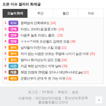
오픈 이슈 갤러리 화제글
오늘의 화제
주간
월간
이슈
1
지식
[14]
중력댐의 건축해부도
2
연예
[16]
리센느 프리티걸 음중 1위~
3
연예
[23]
다음주 놀토 리센느 출연...
4
연예
[39]
ㅇㅎㅂ? 어제 오션월드 김채연 모음
5
유머
[11]
남자들이 미친다는 스킬 모음
6
유머
[25]
차가 없는 사람은 모르는 주말에 나가기 싫은 이유
7
유머
[26]
얼마나 화가났는지 감도 안옴
8
사진
[35]
지금 북한 삼지연시 지역 날씨
9
계층
[12]
30점 만점에 29점을 쏘다니 대단하시네요.jpg
10
유머
[16]
군종신부가 군대 두 번 가는 이유
로그인
PC화면
퀵링크
설정
청소년보호정책
이용약관
개인정보처리방침
▲
불법촬영물신고안내