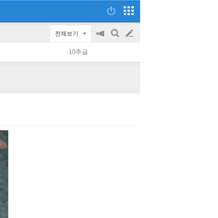
전체보기
공
검
글
지
색
10추글
on/off
쓰
기