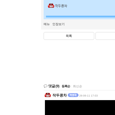
작두콩차
메뉴
인장보기
목록
댓글
(9)
등록순
|
최신순
작두콩차
26-06-11 17:03