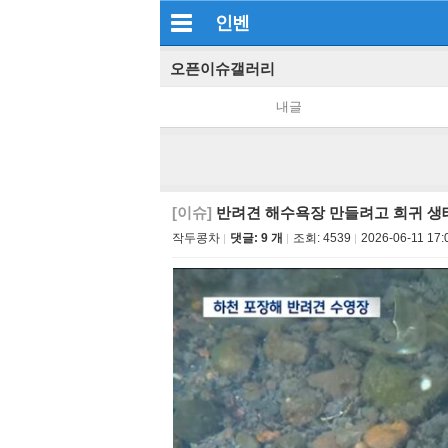
인벤
오픈이슈갤러리
내글
[이슈]
반려견 해수욕장 만들려고 희귀 생
작두콩차
댓글: 9 개
조회:
4539
2026-06-11 17: