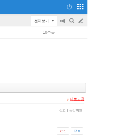
전체보기
공
검
글
지
색
10추글
on/off
쓰
기
새로고침
신고
|
공감 확인
1
0