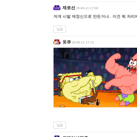
제로선
26-06-11 17:08
저게 시발 제정신으로 만든거냐.. 이건 뭐 자
답글
읏큐
26-06-11 17:13
답글