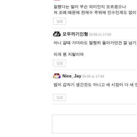
잘됐다는 말이 무슨 의미인지 모르겠으나
저 조례 때문에 전재수 주위에 인수인계도 없이
답글
모두까기인형
26-06-11 17:49
아니 갈때 가더라도 멀쩡히 돌아가던건 잘 넘기
이게 뭔 지랄이여
답글
Nice_Jay
26-06-11 17:49
법이 갑자기 생긴것도 아니고 새 시장이 다 새
답글