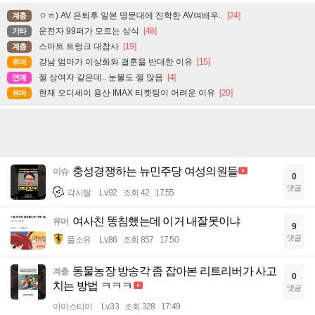
ㅇㅎ) AV 은퇴후 일본 명문대에 진학한 AV여배우..
[24]
계층
운전자 99퍼가 모르는 상식
[48]
기타
스마트 트렁크 대참사
[19]
계층
강남 엄마가 이상화와 결혼을 반대한 이유
[15]
유머
젤 상여자 같은데.. 눈물도 젤 많음
[4]
연예
현재 오디세이 용산 IMAX 티켓팅이 어려운 이유
[20]
유머
충성경쟁하는 뉴민주당 여성의원들
이슈
0
댓글
각시탈
Lv.92
조회 42
17:55
여사친 똥침했는데 이거 내잘못이냐
유머
9
댓글
풀소유
Lv.86
조회 857
17:50
동물농장 방송각 좀 잡아본 리트리버가 사고
계층
0
치는 방법 ㅋㅋㅋ
댓글
아이스티이
Lv.33
조회 328
17:49