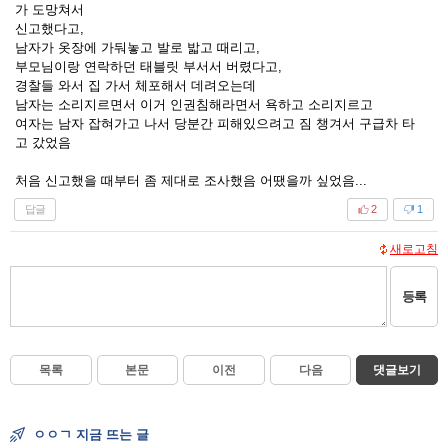
가 도망쳐서
신고했다고,
남자가 옷장에 가둬놓고 발로 밟고 때리고,
부모님이랑 연락하던 태블릿 부서서 버렸다고,
경찰들 와서 집 가서 체포해서 데려오는데
남자는 소리지르면서 이거 인권침해라면서 욕하고 소리지르고
여자는 남자 잡혀가고 나서 당분간 피해있으려고 짐 챙겨서 구급차 타
고 갔었음
처음 신고했을 때부터 좀 제대로 조사했음 어땠을까 싶었음...
답글
2
1
새로고침
등록
목록
본문
이전
다음
댓글보기
ㅇㅇㄱ 지금 뜨는 글