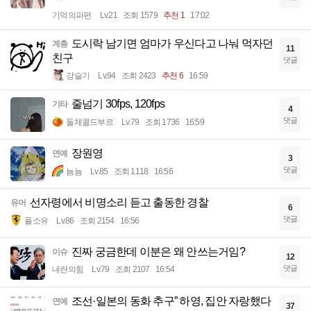
기억의파편
Lv.21
조회 1579
추천 1
17:02
도시락 남기면 엄마가 우신다고 나눠 먹자던
계층
11
친구
댓글
강슬기
Lv.94
조회 2423
추천 6
16:59
줄넘기 30fps, 120fps
기타
4
댓글
돌체콜드부르
Lv.79
조회 1736
16:59
장원영
연예
3
댓글
뇸뇸
Lv.85
조회 1118
16:56
선자령에서 비명소리 듣고 출동한 경찰
유머
6
댓글
풀소유
Lv.86
조회 2154
16:56
진짜 궁금한데 이분은 왜 안쓰는거임?
이슈
12
댓글
내란의힘
Lv.79
조회 2107
16:54
조선·일본의 동화 추구” 하영, 집안 자랑했다
연예
37