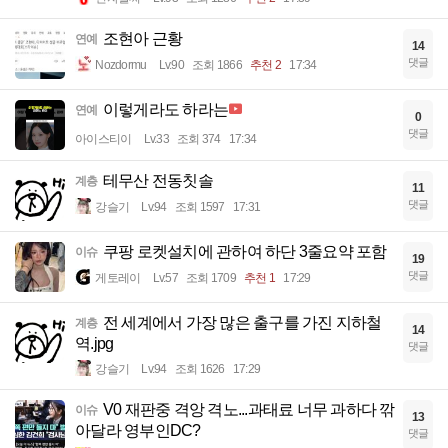
조현아 근황
연예
14
댓글
Nozdormu
Lv.90
조회 1866
추천 2
17:34
이렇게라도 하라는
연예
0
댓글
아이스티이
Lv.33
조회 374
17:34
테무산 전동칫솔
계층
11
댓글
강슬기
Lv.94
조회 1597
17:31
쿠팡 로켓설치에 관하여 하단 3줄요약 포함
이슈
19
댓글
게토레이
Lv.57
조회 1709
추천 1
17:29
전 세계에서 가장 많은 출구를 가진 지하철
계층
14
역.jpg
댓글
강슬기
Lv.94
조회 1626
17:29
V0 재판중 격앙 격노...과태료 너무 과하다 깎
이슈
13
아달라 영부인DC?
댓글