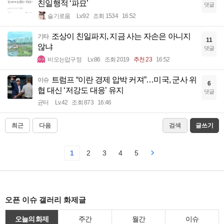
친일행적 ‘파묘’
댓글
슬기로움
Lv.92
조회 1534
16:52
조상이 친일파지, 지금 사는 자손은 아니지
기타
11
않냐
댓글
비오는압구정
Lv.86
조회 2019
추천 23
16:52
트럼프 “이란 경제 압박 커져”…미국, 군사 위
이슈
6
협 대신 ‘저강도 대응’ 유지
댓글
균터
Lv.42
조회 873
16:46
최근
다음
검색
글쓰기
1
2
3
4
5
오픈 이슈 갤러리 화제글
오늘의 화제
주간
월간
이슈