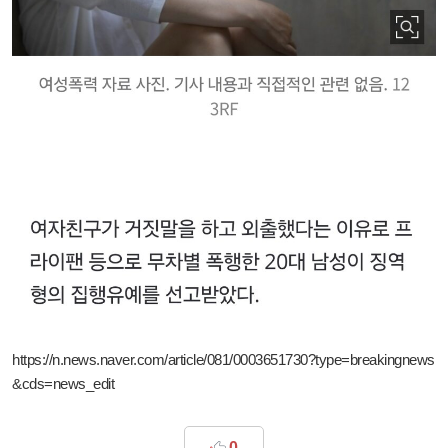
https://n.news.naver.com/article/081/0003651730?type=breakingnews
&cds=news_edit
0