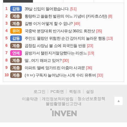
1
감동
[51]
39살 신입이 들어왔습니다.
2
계층
[8]
황량하고 쓸쓸한 벌판의 어느 기념비 (카자흐스탄)
3
계층
[49]
길빵 이거 어떻게 할 수 없나?
4
유머
[35]
국중박 분장대회 반가사유상 360도 회전샷
5
감동
[13]
주인도 몰랐던 위험한 순간 강아지의 놀라운 행동
6
계층
[23]
곱창집 사장님 불 쇼에 외국인들 반응
7
연예
[19]
음방가서 챌린지거절당했다는 리센느
8
계층
[30]
딸...여기 왜파고 있어?
9
계층
[36]
아파트 엘베 망가뜨린 아줌마 사과문
10
계층
[33]
(ㅎㅂ) 구독자 늘어났다는 시계 수리 유튜버
로그인
PC화면
퀵링크
설정
청소년보호정책
이용약관
개인정보처리방침
▲
불법촬영물신고안내
(주)
인
벤