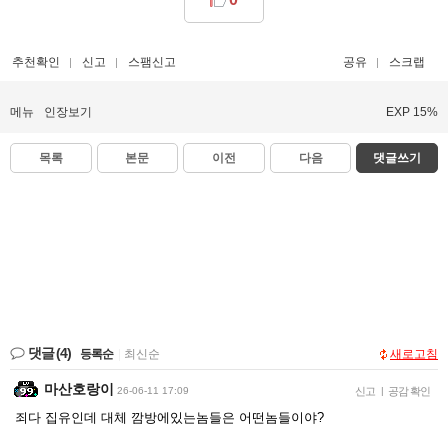
추천확인
신고
스팸신고
공유
스크랩
메뉴
인장보기
EXP 15%
목록
본문
이전
다음
댓글쓰기
댓글
(4)
등록순
|
최신순
새로고침
마산호랑이
26-06-11 17:09
신고
|
공감 확인
죄다 집유인데 대체 깜방에있는놈들은 어떤놈들이야?