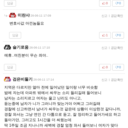
답글
0
0
미란샤
26-06-11 17:09
신고
|
공감 확인
변호사값 아낀놈들요
답글
1
0
슬기로움
26-06-11 17:10
신고
|
공감 확인
에휴..여친분이 무슨 죄야..
답글
0
0
검은비둘기
26-06-11 17:14
신고
|
공감 확인
지역은 다르지만 얼마 전에 일어났던 일이랑 너무 비슷함
밤에 자는데 아파트 밖에서 싸우는 소리 들리길래 들어보니
남자는 소리지르고 여자는 울고 난리도 아니고,
듣는중에 남자가 니가 그러니까 맞는거야 어쩌고 그러길래
경찰에 신고하면서 남녀가 싸우는것 같은데 상황이 이상한것 같다니까,
경찰 와서는 그냥 연인 간 다툼으로 듣고, 잘 정리하고 들어가세요 하고
돌아가던, 그러고도 1시간을 더 싸웠는데
딱 1주일 조금 지나니까 새벽에 경찰 엄청 와서 들어보니 여자가 맞다