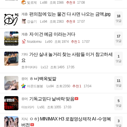
빛로제
Lv.88
조회 1566
추천 8
17:08
편의점에 있는 물건 다 사면 나오는 금액.jpg
계층
18
댓글
강슬기
Lv.94
조회 2363
추천 8
17:07
자 이건 예금 이라는거다
계층
17
댓글
Nozdormu
Lv.90
조회 1974
추천 1
17:07
가산 실내 놀거리 찾는 사람들 이거 참고하세
기타
1
요
댓글
호쿠마타타
Lv.12
조회 1495
17:05
ㅎㅂ)백옥빛깔
유머
11
댓글
아몬드봉봉
Lv.84
조회 2350
추천 1
17:04
기독교믿다 날벼락 맞음
유머
5
댓글
아브라카
Lv.91
조회 1055
17:03
ㅇㅎ) MINIMAX H3 로컬영상제작 AI -수영복
지식
3
버전
댓글