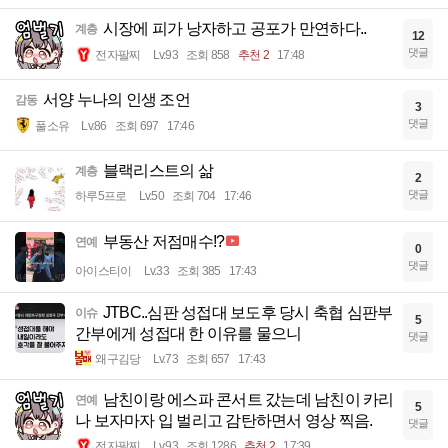
시장에 피가 낭자하고 공포가 만연하다..
계층
12
댓글
전자팔찌
Lv.93
조회 858
추천 2
17:48
서양 누나의 인생 조언
감동
3
댓글
풀소유
Lv.86
조회 697
17:46
블랙리스트의 삶
계층
2
댓글
하루5프로
Lv.50
조회 704
17:46
부동산 저점매수!?
연예
0
댓글
아이스티이
Lv.33
조회 385
17:43
JTBC..심판 성접대 보도후 당시 축협 심판부
이슈
5
간부에게 성접대 한 이유를 물으니
댓글
왜구김당
Lv.73
조회 657
17:43
남친이랑 에스파 콘서트 갔는데 남친이 카리
연예
5
나 보자마자 입 벌리고 감탄하면서 영상 찍음.
댓글
전자팔찌
Lv.93
조회 1286
추천 2
17:39