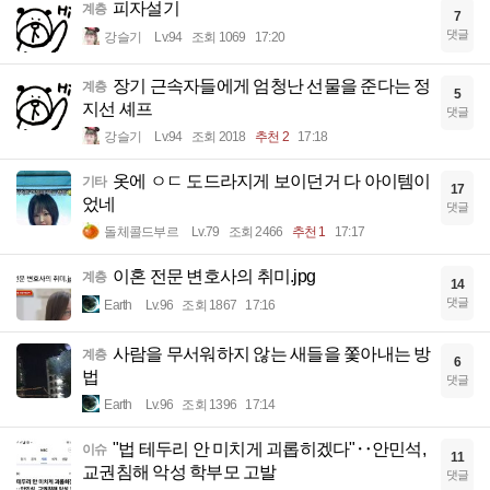
피자설기
계층
7
댓글
강슬기
Lv.94
조회 1069
17:20
장기 근속자들에게 엄청난 선물을 준다는 정
계층
5
지선 셰프
댓글
강슬기
Lv.94
조회 2018
추천 2
17:18
옷에 ㅇㄷ 도드라지게 보이던거 다 아이템이
기타
17
었네
댓글
돌체콜드부르
Lv.79
조회 2466
추천 1
17:17
이혼 전문 변호사의 취미.jpg
계층
14
댓글
Earth
Lv.96
조회 1867
17:16
사람을 무서워하지 않는 새들을 쫓아내는 방
계층
6
법
댓글
Earth
Lv.96
조회 1396
17:14
"법 테두리 안 미치게 괴롭히겠다"‥안민석,
이슈
11
교권침해 악성 학부모 고발
댓글