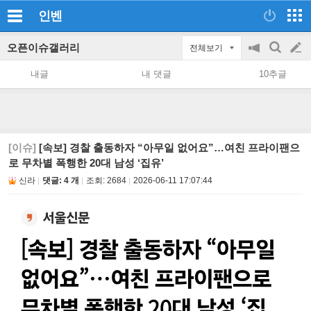
인벤
오픈이슈갤러리
전체보기
공
검
글
지
색
내글
내 댓글
10추글
on/off
쓰
기
[이슈]
[속보] 경찰 출동하자 “아무일 없어요”…여친 프라이팬으
로 무차별 폭행한 20대 남성 ‘집유’
신라
댓글: 4 개
조회:
2684
2026-06-11 17:07:44