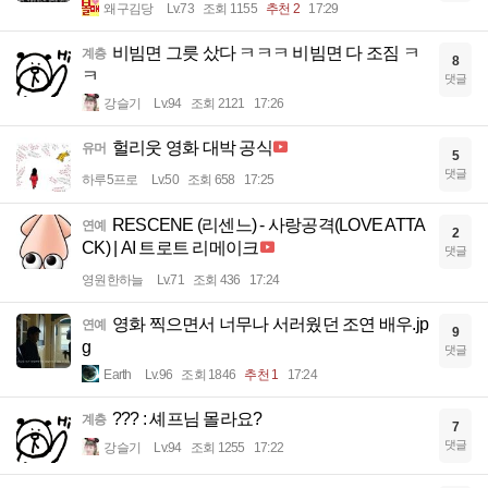
왜구김당
Lv.73
조회 1155
추천 2
17:29
비빔면 그릇 샀다 ㅋㅋㅋ 비빔면 다 조짐 ㅋ
계층
8
ㅋ
댓글
강슬기
Lv.94
조회 2121
17:26
헐리웃 영화 대박 공식
유머
5
댓글
하루5프로
Lv.50
조회 658
17:25
RESCENE (리센느) - 사랑공격(LOVE ATTA
연예
2
CK) | AI 트로트 리메이크
댓글
영원한하늘
Lv.71
조회 436
17:24
영화 찍으면서 너무나 서러웠던 조연 배우.jp
연예
9
g
댓글
Earth
Lv.96
조회 1846
추천 1
17:24
??? : 셰프님 몰라요?
계층
7
댓글
강슬기
Lv.94
조회 1255
17:22