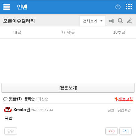
인벤
오픈이슈갤러리
전체보기
공
검
글
지
색
내글
내 댓글
10추글
on/off
쓰
기
[본문 보기]
댓글
(1)
등록순
|
최신순
새로고침
Xmalo윈
26-06-11 17:44
신고
|
공감 확인
폭팔
답글
0
0