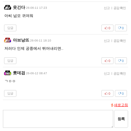
웃긴다
26-06-11 17:23
신고
|
공감 확인
아씨 넘모 귀여워
답글
0
0
아브낭뜨
26-06-11 18:10
신고
|
공감 확인
저러다 인제 공중에서 뛰어내리면..
답글
0
0
롯데검
26-06-12 08:47
신고
|
공감 확인
ㄱㅇㅇ
답글
0
0
새로고침
등록