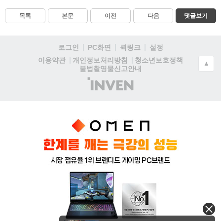
목록
본문
이전
다음
댓글보기
로그인
PC화면
퀵링크
설정
청소년보호정책
이용약관
개인정보처리방침
▲
불법촬영물신고안내
(주)
인
벤