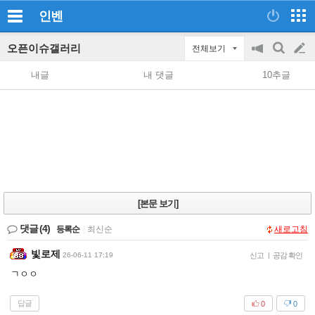
인벤
오픈이슈갤러리
전체보기
공
검
글
지
색
내글
내 댓글
10추글
on/off
쓰
기
[본문 보기]
댓글
(4)
등록순
|
최신순
새로고침
빛로제
26-06-11 17:19
신고
|
공감 확인
ㄱㅇㅇ
답글
0
0