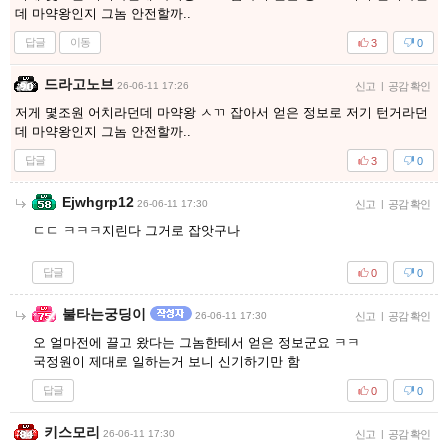
데 마약왕인지 그놈 안전할까..
답글
이동
3
0
드라고노브
26-06-11 17:26
신고
|
공감 확인
저게 몇조원 어치라던데 마약왕 ㅅㄲ 잡아서 얻은 정보로 저기 턴거라던
데 마약왕인지 그놈 안전할까..
답글
3
0
Ejwhgrp12
26-06-11 17:30
신고
|
공감 확인
ㄷㄷ ㅋㅋㅋ지린다 그거로 잡앗구나
답글
0
0
불타는궁딩이
26-06-11 17:30
신고
|
공감 확인
오 얼마전에 끌고 왔다는 그놈한테서 얻은 정보군요 ㅋㅋ
국정원이 제대로 일하는거 보니 신기하기만 함
답글
0
0
키스모리
26-06-11 17:30
신고
|
공감 확인