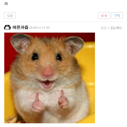
와
답글
0
0
레몬과즙
26-06-11 17:33
신고
|
공감 확인