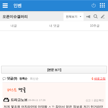
인벤
오픈이슈갤러리
전체보기
공
검
글
지
색
내글
내 댓글
10추글
on/off
쓰
기
[본문 보기]
댓글
(9)
등록순
|
최신순
새로고침
드라고노브
26-06-11 17:26
신고
|
공감 확인
저게 몇조원 어치라던데 마약왕 ㅅㄲ 잡아서 얻은 정보로 저기 턴거라던