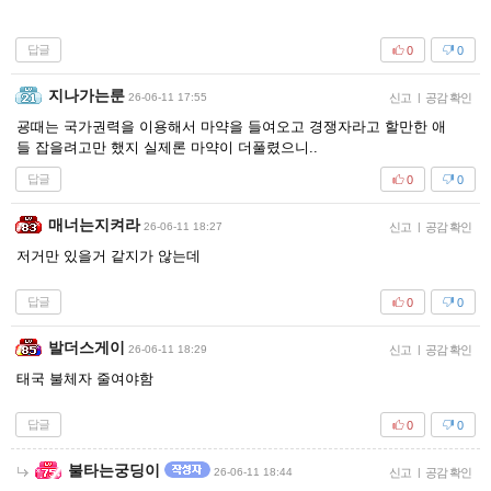
답글
0
0
지나가는룬
26-06-11 17:55
신고
|
공감 확인
굥때는 국가권력을 이용해서 마약을 들여오고 경쟁자라고 할만한 애
들 잡을려고만 했지 실제론 마약이 더풀렸으니..
답글
0
0
매너는지켜라
26-06-11 18:27
신고
|
공감 확인
저거만 있을거 같지가 않는데
답글
0
0
발더스게이
26-06-11 18:29
신고
|
공감 확인
태국 불체자 줄여야함
답글
0
0
불타는궁딩이
26-06-11 18:44
신고
|
공감 확인