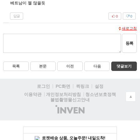
베트남이 젤 많을듯
답글
0
0
새로고침
등록
목록
본문
이전
다음
댓글보기
로그인
PC화면
퀵링크
설정
청소년보호정책
이용약관
개인정보처리방침
▲
불법촬영물신고안내
(주)
인
벤