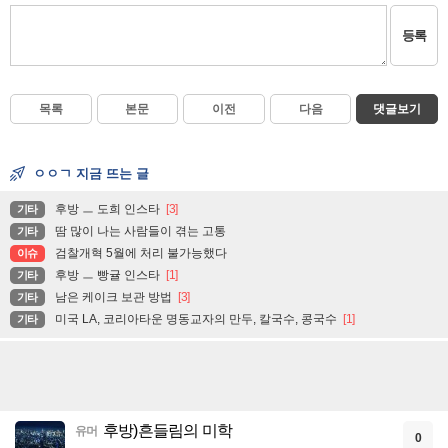
등록
목록
본문
이전
다음
댓글보기
ㅇㅇㄱ 지금 뜨는 글
후방 ㅡ 도희 인스타
[3]
기타
땀 많이 나는 사람들이 겪는 고통
기타
검찰개혁 5월에 처리 불가능했다
이슈
후방 ㅡ 빵귤 인스타
[1]
기타
남은 케이크 보관 방법
[3]
기타
미국 LA, 코리아타운 명동교자의 만두, 칼국수, 콩국수
[1]
기타
후방)흔들림의 미학
유머
0