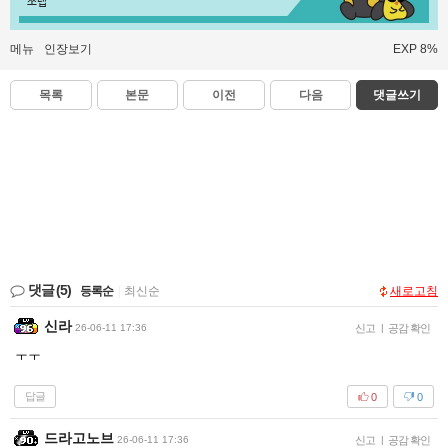
쪼렙
메뉴
인장보기
EXP 8%
목록
본문
이전
다음
댓글쓰기
댓글
(5)
등록순
|
최신순
새로고침
신라
26-06-11 17:36
신고
|
공감 확인
ㅜㅜ
답글
0
0
드라고노브
26-06-11 17:36
신고
|
공감 확인