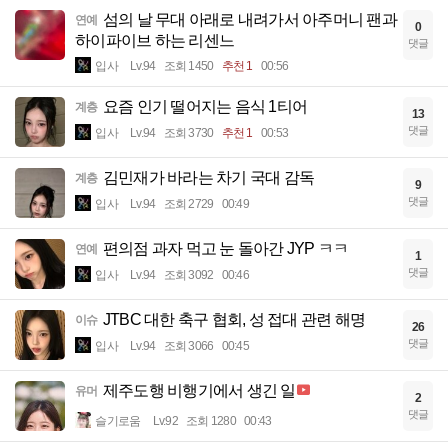
섬의 날 무대 아래로 내려가서 아주머니 팬과
연예
0
하이파이브 하는 리센느
댓글
입사
Lv.94
조회 1450
추천 1
00:56
요즘 인기 떨어지는 음식 1티어
계층
13
댓글
입사
Lv.94
조회 3730
추천 1
00:53
김민재가 바라는 차기 국대 감독
계층
9
댓글
입사
Lv.94
조회 2729
00:49
편의점 과자 먹고 눈 돌아간 JYP ㅋㅋ
연예
1
댓글
입사
Lv.94
조회 3092
00:46
JTBC 대한 축구 협회, 성 접대 관련 해명
이슈
26
댓글
입사
Lv.94
조회 3066
00:45
제주도행 비행기에서 생긴 일
유머
2
댓글
슬기로움
Lv.92
조회 1280
00:43