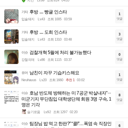
치킨
Lv.99
조회 824
04:05
후방 ㅡ 빵귤 인스타
기타
1
댓글
입술돼지
Lv.43
조회 1005
03:59
후방 ㅡ 도희 인스타
기타
3
댓글
입술돼지
Lv.43
조회 1310
03:48
검찰개혁 5월에 처리 불가능했다
이슈
0
댓글
강철의매
Lv.86
조회 1115
03:37
남친이 자꾸 기습키스해요
유머
1
댓글
Neuhauus
Lv.20
조회 1660
추천 1
03:02
호남 반도체 방해하는 미 7공군 박살내자”···
이슈
8
미군기지 무단침입 대학생단체 회원 3명 구속, 1
댓글
명은 기각
슬기로움
Lv.92
조회 1297
02:20
팀장님 밥 먹고 한판?” “콜!”…폭염 속 직장인
이슈
6