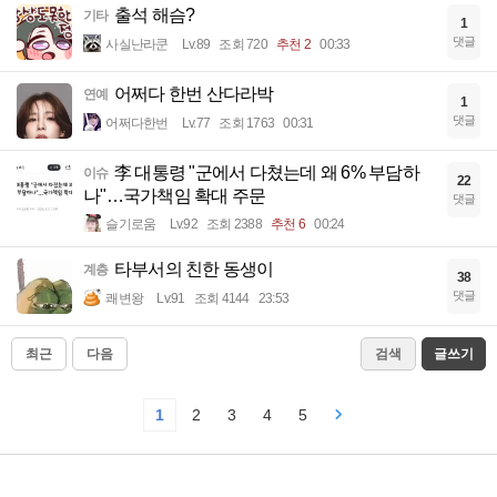
출석 해슴?
기타
1
댓글
사실난라쿤
Lv.89
조회 720
추천 2
00:33
어쩌다 한번 산다라박
연예
1
댓글
어쩌다한번
Lv.77
조회 1763
00:31
李 대통령 "군에서 다쳤는데 왜 6% 부담하
이슈
22
나"…국가책임 확대 주문
댓글
슬기로움
Lv.92
조회 2388
추천 6
00:24
타부서의 친한 동생이
계층
38
댓글
쾌변왕
Lv.91
조회 4144
23:53
최근
다음
검색
글쓰기
1
2
3
4
5