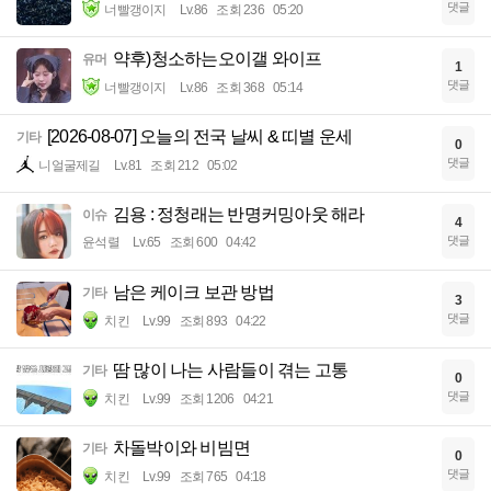
댓글
너빨갱이지
Lv.86
조회 236
05:20
약후)청소하는오이갤 와이프
유머
1
댓글
너빨갱이지
Lv.86
조회 368
05:14
[2026-08-07] 오늘의 전국 날씨 & 띠별 운세
기타
0
댓글
니얼굴제길
Lv.81
조회 212
05:02
김용 : 정청래는 반명커밍아웃 해라
이슈
4
댓글
윤석렬
Lv.65
조회 600
04:42
남은 케이크 보관 방법
기타
3
댓글
치킨
Lv.99
조회 893
04:22
땀 많이 나는 사람들이 겪는 고통
기타
0
댓글
치킨
Lv.99
조회 1206
04:21
차돌박이와 비빔면
기타
0
댓글
치킨
Lv.99
조회 765
04:18