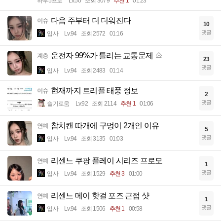
하루5프로
Lv.50
조회 3079
추천 1
01:23
다음 주부터 더 더워진다
이슈
10
댓글
입사
Lv.94
조회 2572
01:16
운전자 99%가 틀리는 교통문제
계층
23
댓글
입사
Lv.94
조회 2483
01:14
현재까지 트리플 태풍 정보
이슈
2
댓글
슬기로움
Lv.92
조회 2114
추천 1
01:06
참치캔 따개에 구멍이 2개인 이유
연예
5
댓글
입사
Lv.94
조회 3135
01:03
리센느 쿠팡 플레이 시리즈 프로모
연예
1
댓글
입사
Lv.94
조회 1529
추천 3
01:00
리센느 메이 핫걸 포즈 근접 샷
연예
1
댓글
입사
Lv.94
조회 1506
추천 1
00:58