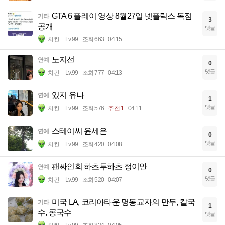
GTA 6 플레이 영상 8월27일 넷플릭스 독점
기타
3
공개
댓글
치킨
Lv.99
조회 663
04:15
노지선
연예
0
댓글
치킨
Lv.99
조회 777
04:13
있지 유나
연예
1
댓글
치킨
Lv.99
조회 576
추천 1
04:11
스테이씨 윤세은
연예
0
댓글
치킨
Lv.99
조회 420
04:08
팬싸인회 하츠투하츠 정이안
연예
0
댓글
치킨
Lv.99
조회 520
04:07
미국 LA, 코리아타운 명동교자의 만두, 칼국
기타
1
수, 콩국수
댓글