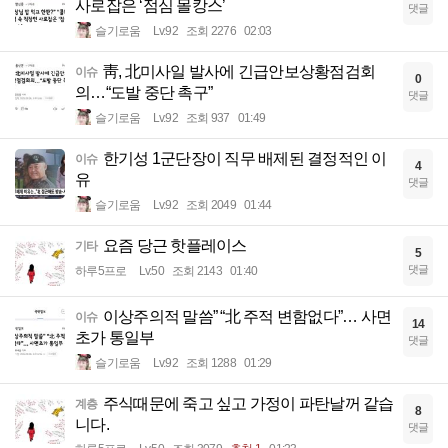
사로잡은 ‘점심 몰캉스’
댓글
슬기로움
Lv.92
조회 2276
02:03
靑, 北미사일 발사에 긴급안보상황점검회
이슈
0
의…“도발 중단 촉구”
댓글
슬기로움
Lv.92
조회 937
01:49
한기성 1군단장이 직무 배제된 결정적인 이
이슈
4
유
댓글
슬기로움
Lv.92
조회 2049
01:44
요즘 당근 핫플레이스
기타
5
댓글
하루5프로
Lv.50
조회 2143
01:40
이상주의적 말씀” “北 주적 변함없다”… 사면
이슈
14
초가 통일부
댓글
슬기로움
Lv.92
조회 1288
01:29
주식때문에 죽고 싶고 가정이 파탄날꺼 같습
계층
8
니다.
댓글