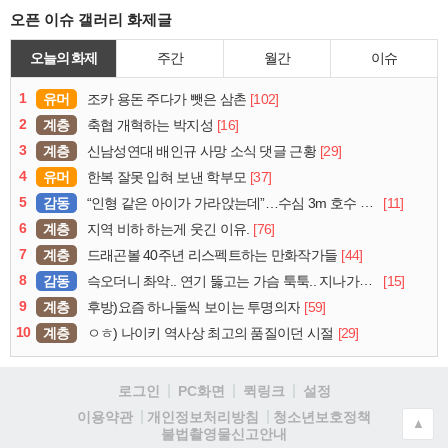
오픈 이슈 갤러리 화제글
오늘의 화제
주간
월간
이슈
1
유머
[102]
조카 용돈 주다가 뺏은 삼촌
2
계층
[16]
축협 개혁하는 박지성
3
계층
[29]
신남성연대 배인규 사망 소식 댓글 근황
4
유머
[37]
한복 잘못 입혀 보낸 학부모
5
감동
[11]
“인형 같은 아이가 가라앉는데”…수심 3m 호수 뛰어든 60대 의인
6
계층
[76]
지역 비하 하는게 웃긴 이유.
7
계층
[44]
드래곤볼 40주년 리스펙트하는 만화작가들
8
감동
[15]
슥오더니 촤악.. 연기 뚫고는 가슴 툭툭.. 지나가던 아재의 정체
9
계층
[59]
후방)요즘 하나둘씩 보이는 투명의자
10
계층
[29]
ㅇㅎ) 나이키 역사상 최고의 품질이던 시절
로그인
PC화면
퀵링크
설정
청소년보호정책
이용약관
개인정보처리방침
▲
불법촬영물신고안내