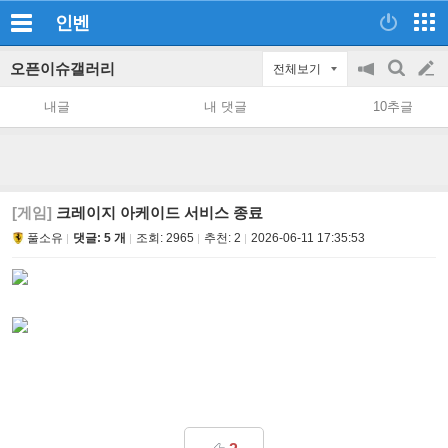
인벤
오픈이슈갤러리
전체보기
공
검
글
지
색
내글
내 댓글
10추글
on/off
쓰
기
[게임]
크레이지 아케이드 서비스 종료
풀소유
댓글: 5 개
조회:
2965
추천:
2
2026-06-11 17:35:53