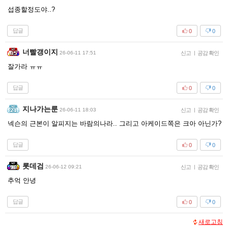
섭종할정도야..?
답글
0
0
너빨갱이지
26-06-11 17:51
신고
|
공감 확인
잘가라 ㅠㅠ
답글
0
0
지나가는룬
26-06-11 18:03
신고
|
공감 확인
넥슨의 근본이 알피지는 바람의나라.. 그리고 아케이드쪽은 크아 아닌가?
답글
0
0
롯데검
26-06-12 09:21
신고
|
공감 확인
추억 안녕
답글
0
0
새로고침