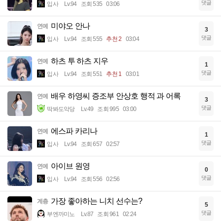
댓글
입사
Lv.94
조회 535
03:06
미야오 안나
연예
3
댓글
입사
Lv.94
조회 555
추천 2
03:04
하츠 투 하츠 지우
연예
1
댓글
입사
Lv.94
조회 551
추천 1
03:01
배우 하영씨 증조부 안상호 행적 과 어록
연예
3
댓글
딱봐도악당
Lv.49
조회 995
03:00
에스파 카리나
연예
1
댓글
입사
Lv.94
조회 657
02:57
아이브 원영
연예
0
댓글
입사
Lv.94
조회 556
02:56
가장 좋아하는 니치 선수는?
계층
5
댓글
부엔까미노
Lv.87
조회 961
02:24