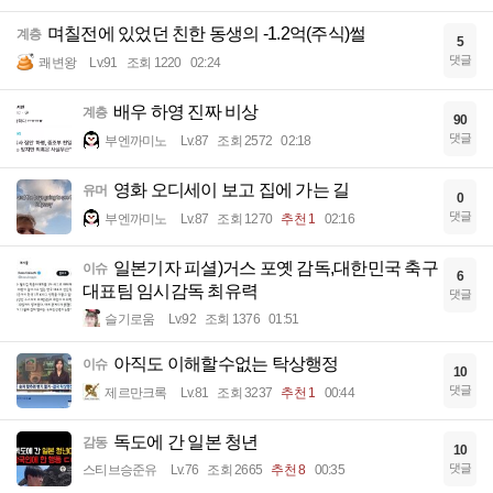
며칠전에 있었던 친한 동생의 -1.2억(주식)썰
계층
5
댓글
쾌변왕
Lv.91
조회 1220
02:24
배우 하영 진짜 비상
계층
90
댓글
부엔까미노
Lv.87
조회 2572
02:18
영화 오디세이 보고 집에 가는 길
유머
0
댓글
부엔까미노
Lv.87
조회 1270
추천 1
02:16
일본기자 피셜)거스 포옛 감독,대한민국 축구
이슈
6
대표팀 임시감독 최유력
댓글
슬기로움
Lv.92
조회 1376
01:51
아직도 이해할수없는 탁상행정
이슈
10
댓글
제르만크록
Lv.81
조회 3237
추천 1
00:44
독도에 간 일본 청년
감동
10
댓글
스티브승준유
Lv.76
조회 2665
추천 8
00:35