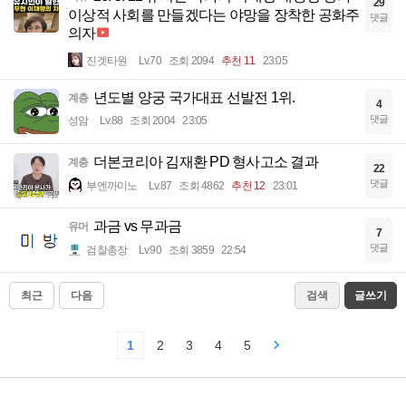
29
이상적 사회를 만들겠다는 야망을 장착한 공화주
댓글
의자
진겟타원
Lv.70
조회 2094
추천 11
23:05
년도별 양궁 국가대표 선발전 1위.
계층
4
댓글
성암
Lv.88
조회 2004
23:05
더본코리아 김재환 PD 형사고소 결과
계층
22
댓글
부엔까미노
Lv.87
조회 4862
추천 12
23:01
과금 vs 무과금
유머
7
댓글
검찰총장
Lv.90
조회 3859
22:54
최근
다음
검색
글쓰기
1
2
3
4
5