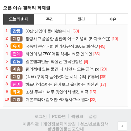
오픈 이슈 갤러리 화제글
오늘의 화제
주간
월간
이슈
1
감동
[59]
39살 신입이 들어왔습니다.
2
계층
[10]
황량하고 쓸쓸한 벌판의 어느 기념비 (카자흐스탄)
3
유머
[45]
국중박 분장대회 반가사유상 360도 회전샷
4
연예
[36]
타인의 빚 7500억을 삭제시켜준 연예인
5
감동
[8]
일본챔피언을. 박살낸 한국인청년
6
계층
[29]
편의점에 있는 물건 다 사면 나오는 금액.jpg
7
계층
[38]
(ㅎㅂ) 구독자 늘어났다는 시계 수리 유튜버
8
연예
[17]
하프타임쇼하는 원이보고 울컥하는 이선민
9
유머
[15]
조선 두부가 너무 맛있어서 생긴 비극
10
계층
[22]
더본코리아 김재환 PD 형사고소 결과
로그인
PC화면
퀵링크
설정
청소년보호정책
이용약관
개인정보처리방침
▲
불법촬영물신고안내