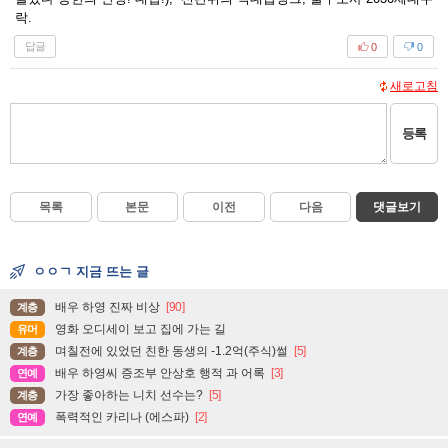
락.
답글
0
0
새로고침
등록
목록
본문
이전
다음
댓글보기
ㅇㅇㄱ 지금 뜨는 글
배우 하영 진짜 비상
[90]
계층
영화 오디세이 보고 집에 가는 길
유머
며칠전에 있었던 친한 동생의 -1.2억(주식)썰
[5]
계층
배우 하영씨 증조부 안상호 행적 과 어록
[3]
연예
가장 좋아하는 니치 선수는?
[5]
계층
폭력적인 카리나 (에스파)
[2]
연예