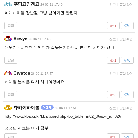
푸딩요양갱요
26-06-11 17:40
신고
|
공감 확인
이개새끼들 장난질 그냥 넘어가면 안된다
답글
1
0
Eowyn
26-06-11 17:43
신고
|
공감 확인
개웃기네.. ㅋㅋ 데이터가 잘못된거라니.. 분석이 의미가 있나
답글
1
0
Cryptos
26-06-11 17:47
신고
|
공감 확인
세대별 분석은 다시 해봐야겠네요
답글
2
0
츄하이하이볼
26-06-11 17:51
신고
|
공감 확인
http://www.kba.or.kr/bbs/board.php?bo_table=m02_06&wr_id=326
정정된 자료는 여기 첨부
답글
0
0