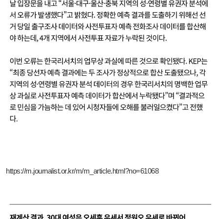
https://m.journalist.or.kr/m/m_article.html?no=61068