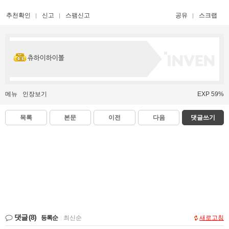
추천확인
신고
스팸신고
공유
스크랩
츄하이하이볼
메뉴
인장보기
EXP 59%
목록
본문
이전
다음
댓글쓰기
댓글
(8)
등록순
|
최신순
새로고침