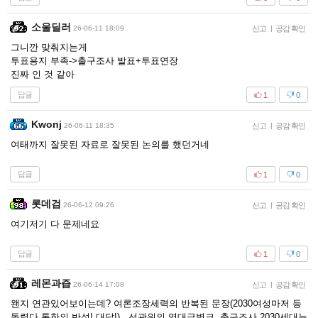
소울딜러
26-06-11 18:09
신고
|
공감 확인
그니깐 맞춰지는게
투표용지 부족->출구조사 발표+투표연장
진짜 인 것 같아
답글
1
0
Kwonj
26-06-11 18:35
신고
|
공감 확인
여태까지 잘못된 자료로 잘못된 논의를 했던거네
답글
1
0
롯데검
26-06-12 09:26
신고
|
공감 확인
여기저기 다 문제네요
답글
1
0
레몬과즙
26-06-14 17:08
신고
|
공감 확인
왠지 연관있어보이는데? 여론조장세력의 반복된 문장(2030여성마저 등
돌렸다 통한의 반성! 대답!), 선관위의 역대급병크, 출구조사 2030세대누