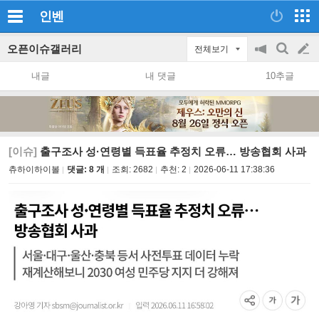
인벤
오픈이슈갤러리
전체보기
공
검
글
지
색
내글
내 댓글
10추글
on/off
쓰
기
[이슈]
출구조사 성·연령별 득표율 추정치 오류… 방송협회 사과
츄하이하이볼
댓글: 8 개
조회:
2682
추천:
2
2026-06-11 17:38:36