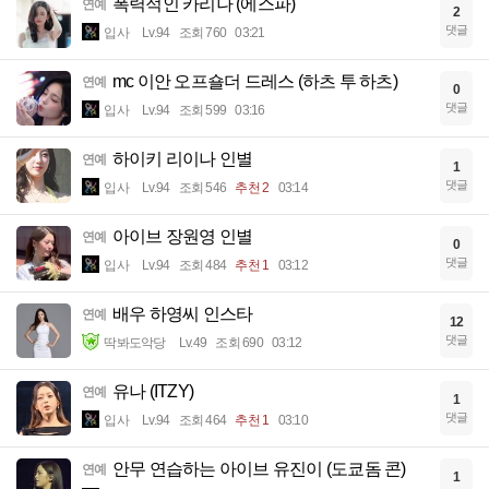
폭력적인 카리나 (에스파)
연예
2
댓글
입사
Lv.94
조회 760
03:21
mc 이안 오프숄더 드레스 (하츠 투 하츠)
연예
0
댓글
입사
Lv.94
조회 599
03:16
하이키 리이나 인별
연예
1
댓글
입사
Lv.94
조회 546
추천 2
03:14
아이브 장원영 인별
연예
0
댓글
입사
Lv.94
조회 484
추천 1
03:12
배우 하영씨 인스타
연예
12
댓글
딱봐도악당
Lv.49
조회 690
03:12
유나 (ITZY)
연예
1
댓글
입사
Lv.94
조회 464
추천 1
03:10
안무 연습하는 아이브 유진이 (도쿄돔 콘)
연예
1