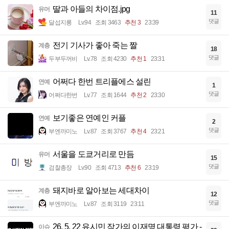
딸과 아들의 차이점.jpg
유머
11
댓글
달섭지롱
Lv.94
조회 3463
추천 3
23:39
전기 기사가 좋아 죽는 짤
계층
18
댓글
두부두꺼비
Lv.78
조회 4230
추천 1
23:31
어쩌다 한번 트리플에스 설린
연예
1
댓글
어쩌다한번
Lv.77
조회 1644
추천 2
23:30
보기좋은 연예인 커플
연예
2
댓글
부엔까미노
Lv.87
조회 3767
추천 4
23:21
서울을 도쿄거리로 만듬
유머
15
댓글
검찰총장
Lv.90
조회 4713
추천 6
23:19
돼지바로 알아보는 세대차이
계층
12
댓글
부엔까미노
Lv.87
조회 3119
23:11
26. 5. 22 유시민 작가의 이재명 대통령 평가 -
이슈