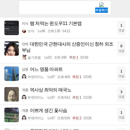
램 처먹는 윈도우11 기본앱
지식
1
댓글
보아
Lv.88
조회 138
04:11
대한민국 근현대사의 산증인이신 청하 외조
연예
0
부님
댓글
슬기로움
Lv.92
조회 346
추천 1
03:56
어느 명품 아파트
감동
1
댓글
부엔까미노
Lv.87
조회 468
추천 1
03:45
역사상 최악의 매국노
계층
3
댓글
부엔까미노
Lv.87
조회 642
추천 1
03:39
이쁘게 생긴 꽃사슴
계층
1
댓글
부엔까미노
Lv.87
조회 636
추천 2
03:26