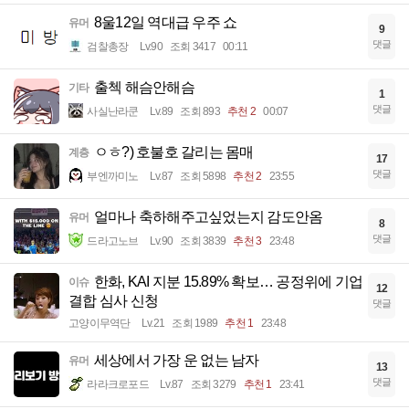
8울12일 역대급 우주 쇼
유머
9
댓글
검찰총장
Lv.90
조회 3417
00:11
출첵 해슴안해슴
기타
1
댓글
사실난라쿤
Lv.89
조회 893
추천 2
00:07
ㅇㅎ?) 호불호 갈리는 몸매
계층
17
댓글
부엔까미노
Lv.87
조회 5898
추천 2
23:55
얼마나 축하해주고싶었는지 감도안옴
유머
8
댓글
드라고노브
Lv.90
조회 3839
추천 3
23:48
한화, KAI 지분 15.89% 확보… 공정위에 기업
이슈
12
결합 심사 신청
댓글
고양이무역단
Lv.21
조회 1989
추천 1
23:48
세상에서 가장 운 없는 남자
유머
13
댓글
라라크로포드
Lv.87
조회 3279
추천 1
23:41