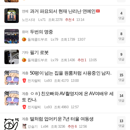
과거 파묘되서 현재 난리난 연예인
연예
4
댓글
노인시대
Lv.71
조회 2278
추천 4
13:14
두번의 명중
유머
8
댓글
돌체콜드부르
Lv.79
조회 1739
13:07
필기 로봇
기타
9
댓글
돌체콜드부르
Lv.79
조회 1436
추천 1
13:05
50평이 넘는 집을 원룸처럼 사용중인 남자.
계층
15
댓글
전자팔찌
Lv.93
조회 4170
13:00
ㅇㅎ) 친오빠와 AV촬영지에 온 AV여배우 세
계층
14
토 칸나.
댓글
전자팔찌
Lv.93
조회 4960
12:57
딸처럼 업어키운 7년 터울 여동생
계층
13
댓글
강슬기
Lv.94
조회 3236
추천 6
12:56