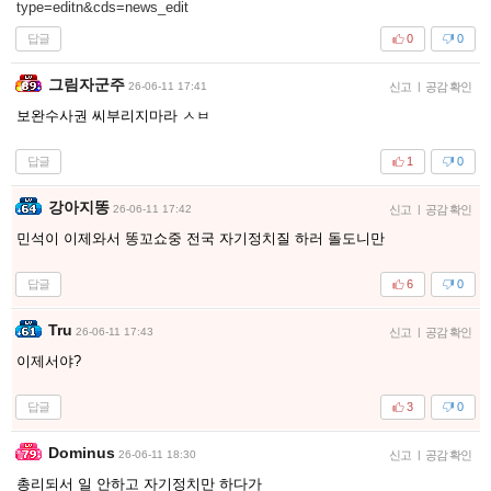
type=editn&cds=news_edit
답글
0
0
그림자군주
26-06-11 17:41
신고
|
공감 확인
보완수사권 씨부리지마라 ㅅㅂ
답글
1
0
강아지똥
26-06-11 17:42
신고
|
공감 확인
민석이 이제와서 똥꼬쇼중 전국 자기정치질 하러 돌도니만
답글
6
0
Tru
26-06-11 17:43
신고
|
공감 확인
이제서야?
답글
3
0
Dominus
26-06-11 18:30
신고
|
공감 확인
총리되서 일 안하고 자기정치만 하다가