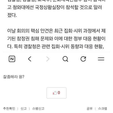
잘좀해라 응?
0
추천확인
신고
스팸신고
공유
스크랩