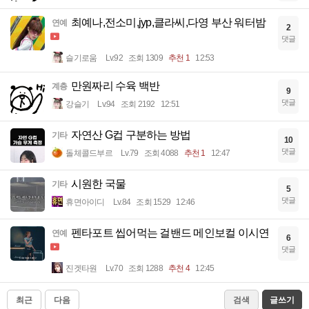
최예나,전소미,jyp,클라씨,다영 부산 워터밤
연예
2
댓글
슬기로움
Lv.92
조회 1309
추천 1
12:53
만원짜리 수육 백반
계층
9
댓글
강슬기
Lv.94
조회 2192
12:51
자연산 G컵 구분하는 방법
기타
10
댓글
돌체콜드부르
Lv.79
조회 4088
추천 1
12:47
시원한 국물
기타
5
댓글
휴면아이디
Lv.84
조회 1529
12:46
펜타포트 씹어먹는 걸밴드 메인보컬 이시연
연예
6
댓글
진겟타원
Lv.70
조회 1288
추천 4
12:45
최근
다음
검색
글쓰기