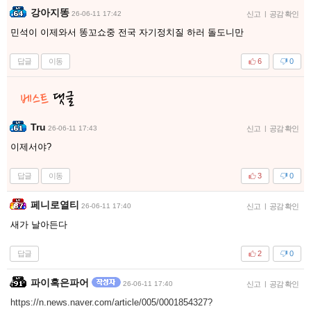
강아지똥
26-06-11 17:42
신고
|
공감 확인
민석이 이제와서 똥꼬쇼중 전국 자기정치질 하러 돌도니만
답글
이동
6
0
Tru
26-06-11 17:43
신고
|
공감 확인
이제서야?
답글
이동
3
0
페니로열티
26-06-11 17:40
신고
|
공감 확인
새가 날아든다
답글
2
0
파이혹은파어
26-06-11 17:40
신고
|
공감 확인
https://n.news.naver.com/article/005/0001854327?