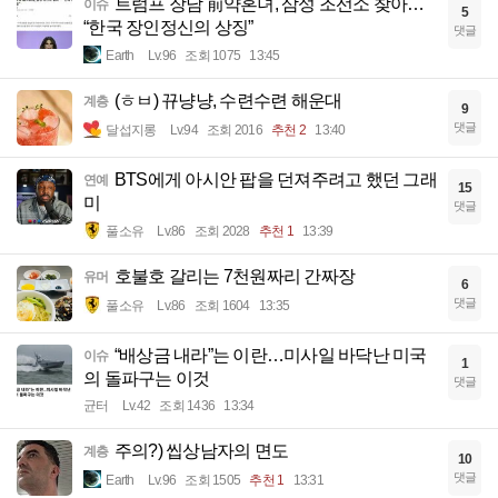
트럼프 장남 前약혼녀, 삼성 조선소 찾아…
이슈
5
“한국 장인정신의 상징”
댓글
Earth
Lv.96
조회 1075
13:45
(ㅎㅂ) 뀨냥냥, 수련수련 해운대
계층
9
댓글
달섭지롱
Lv.94
조회 2016
추천 2
13:40
BTS에게 아시안 팝을 던져주려고 했던 그래
연예
15
미
댓글
풀소유
Lv.86
조회 2028
추천 1
13:39
호불호 갈리는 7천원짜리 간짜장
유머
6
댓글
풀소유
Lv.86
조회 1604
13:35
“배상금 내라”는 이란…미사일 바닥난 미국
이슈
1
의 돌파구는 이것
댓글
균터
Lv.42
조회 1436
13:34
주의?) 씹상남자의 면도
계층
10
댓글
Earth
Lv.96
조회 1505
추천 1
13:31