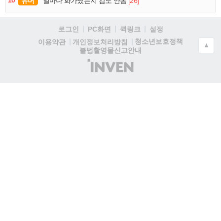
유머
[26]
얼마나 화가났는지 감도 안옴
로그인
PC화면
퀵링크
설정
청소년보호정책
이용약관
개인정보처리방침
▲
불법촬영물신고안내
(주)
인
벤