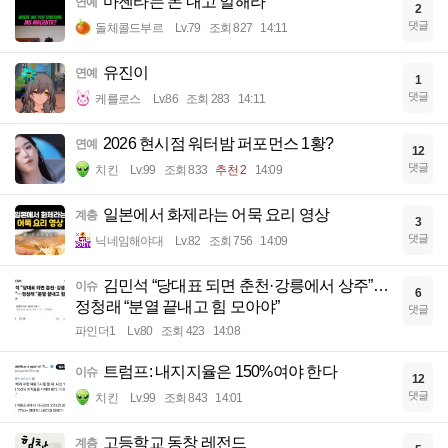
마젠타는 돈 내고 일해라
연예
2
댓글
돌체콜드부르
Lv.79
조회 827
14:11
유진이
연예
1
댓글
케를로스
Lv.86
조회 283
14:11
2026 현시점 워터밤 퍼포먼스 1황?
연예
12
댓글
치킨
Lv.99
조회 833
추천 2
14:09
일본에서 화제라는 어묵 요리 영상
계층
3
댓글
닉네임해야대
Lv.82
조회 756
14:09
김민석 “당대표 되면 춘천·강릉에서 상주”…
이슈
6
정청래 “분열 끝내고 힘 모아야”
댓글
파인더1
Lv.80
조회 423
14:08
트럼프: 내지지율은 150%여야 한다
이슈
12
댓글
치킨
Lv.99
조회 843
14:01
고등학교 동창 레전드
계층