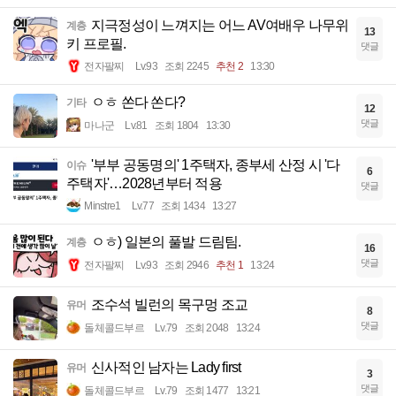
지극정성이 느껴지는 어느 AV여배우 나무위
계층
13
키 프로필.
댓글
전자팔찌
Lv.93
조회 2245
추천 2
13:30
ㅇㅎ 쏜다 쏜다?
기타
12
댓글
마나군
Lv.81
조회 1804
13:30
'부부 공동명의' 1주택자, 종부세 산정 시 '다
이슈
6
주택자'…2028년부터 적용
댓글
Minstre1
Lv.77
조회 1434
13:27
ㅇㅎ) 일본의 풀발 드림팀.
계층
16
댓글
전자팔찌
Lv.93
조회 2946
추천 1
13:24
조수석 빌런의 목구멍 조교
유머
8
댓글
돌체콜드부르
Lv.79
조회 2048
13:24
신사적인 남자는 Lady first
유머
3
댓글
돌체콜드부르
Lv.79
조회 1477
13:21