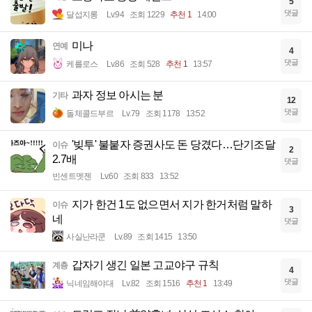
5
댓글
달섭지롱
Lv.94
조회 1229
추천 1
14:00
미나
연예
4
댓글
케를로스
Lv.86
조회 528
추천 1
13:57
과자 정보 아시는 분
기타
12
댓글
돌체콜드부르
Lv.79
조회 1178
13:52
'빚투' 불붙자 증권사도 돈 당겼다…단기조달
이슈
2
2.7배
댓글
빈센트멧젠
Lv.60
조회 833
13:52
지가 한건 1도 없으면서 지가 한거처럼 말하
이슈
3
네
댓글
사실난라쿤
Lv.89
조회 1415
13:50
갑자기 생긴 일본 고교야구 규칙
계층
4
댓글
닉네임해야대
Lv.82
조회 1516
추천 1
13:49