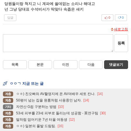
당원들이랑 척지고 니 계파에 쓸데없는 소리나 해대고
넌 그냥 당대표 수석비서가 딱맞다 속좁은 새키
답글
0
0
새로고침
등록
목록
본문
이전
다음
댓글보기
ㅇㅇㄱ 지금 뜨는 글
ㅇㅎ) 친오빠와 AV촬영지에 온 AV여배우 세토 칸나.
[14]
계층
50평이 넘는 집을 원룸처럼 사용중인 남자.
[14]
계층
자연산 G컵 구분하는 방법
[10]
기타
53세 피부를 23세 피부로 돌리는데 성공함 - 英연구팀
[30]
계층
딸처럼 업어키운 7년 터울 여동생
[12]
계층
ㅇㅎ) 일본의 풀발 드림팀.
[16]
계층