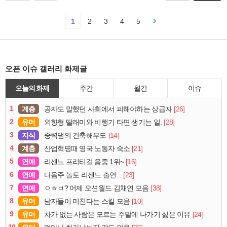
1
2
3
4
5
오픈 이슈 갤러리 화제글
오늘의 화제
주간
월간
이슈
1
계층
[26]
공자도 말했던 사회에서 피해야하는 상급자
2
유머
[28]
외향형 딸래미와 비행기 타면 생기는 일.
3
지식
[14]
중력댐의 건축해부도
4
계층
[21]
산업혁명때 영국 노동자 숙소
5
연예
[16]
리센느 프리티걸 음중 1위~
6
연예
[23]
다음주 놀토 리센느 출연...
7
연예
[38]
ㅇㅎㅂ? 어제 오션월드 김채연 모음
8
유머
[10]
남자들이 미친다는 스킬 모음
9
유머
[24]
차가 없는 사람은 모르는 주말에 나가기 싫은 이유
10