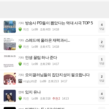
방송사 PD들이 뽑았다는 역대 사극 TOP 5
기타
4
댓글
치킨
Lv.99
조회 403
14:18
스레드에 올라온 재력과시...
기타
2
댓글
치킨
Lv.99
조회 471
14:18
인생 꿀팁 하나 준다
기타
1
댓글
치킨
Lv.99
조회 290
14:17
오이갤러님들의 집단지성이 필요합니다
기타
2
댓글
사실난라쿤
Lv.89
조회 213
14:17
있지 유나
연예
4
댓글
치킨
Lv.99
조회 318
추천 2
14:13