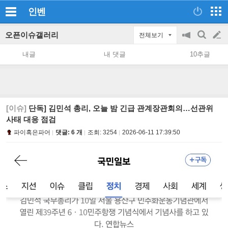
인벤
오픈이슈갤러리
전체보기
공
검
글
지
색
내글
내 댓글
10추글
on/off
쓰
기
[이슈]
단독] 김민석 총리, 오늘 밤 긴급 관계장관회의…선관위
사태 대응 점검
파이혹은파어
댓글: 6 개
조회:
3254
2026-06-11 17:39:50