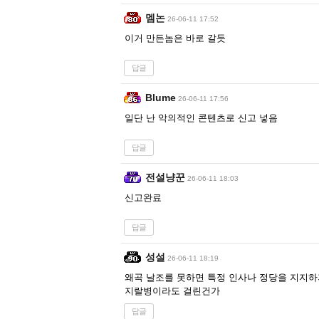
멤논
26-06-11 17:52
이거 만든놈은 바로 갈듯
답글
Blume
26-06-11 17:56
일단 난 악의적인 콘텐츠로 신고 넣음
답글
전설냥꾼
26-06-11 18:03
신고완료
답글
성설
26-06-11 18:19
왜곡 날조를 못하면 특정 인사나 정당을 지지하
지랄병이라도 걸린건가
답글