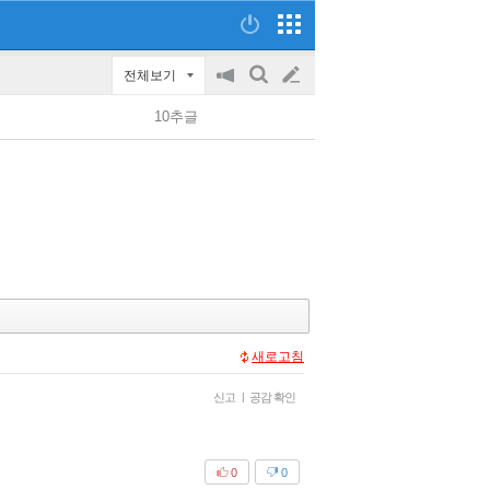
전체보기
공
검
글
지
색
10추글
on/off
쓰
기
새로고침
신고
|
공감 확인
0
0