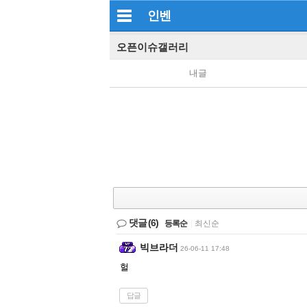
인벤
오픈이슈갤러리
내글
댓글
(6)
등록순
|
최신순
빅브라더
26-06-11 17:48
헐
답글