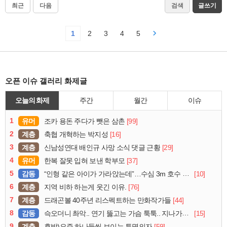
최근
다음
검색
글쓰기
1
2
3
4
5
오픈 이슈 갤러리 화제글
오늘의 화제
주간
월간
이슈
1
유머
[99]
조카 용돈 주다가 뺏은 삼촌
2
계층
[16]
축협 개혁하는 박지성
3
계층
[29]
신남성연대 배인규 사망 소식 댓글 근황
4
유머
[37]
한복 잘못 입혀 보낸 학부모
5
감동
[10]
“인형 같은 아이가 가라앉는데”…수심 3m 호수 뛰어든 60대 의인
6
계층
[76]
지역 비하 하는게 웃긴 이유.
7
계층
[44]
드래곤볼 40주년 리스펙트하는 만화작가들
8
감동
[15]
슥오더니 촤악.. 연기 뚫고는 가슴 툭툭.. 지나가던 아재의 정체
9
계층
[59]
후방)요즘 하나둘씩 보이는 투명의자