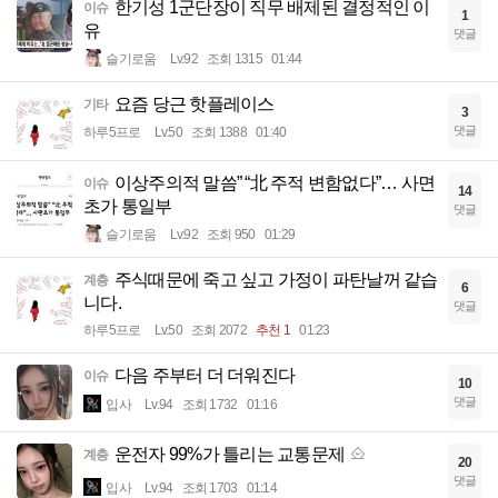
한기성 1군단장이 직무 배제된 결정적인 이
이슈
1
유
댓글
슬기로움
Lv.92
조회 1315
01:44
요즘 당근 핫플레이스
기타
3
댓글
하루5프로
Lv.50
조회 1388
01:40
이상주의적 말씀” “北 주적 변함없다”… 사면
이슈
14
초가 통일부
댓글
슬기로움
Lv.92
조회 950
01:29
주식때문에 죽고 싶고 가정이 파탄날꺼 같습
계층
6
니다.
댓글
하루5프로
Lv.50
조회 2072
추천 1
01:23
다음 주부터 더 더워진다
이슈
10
댓글
입사
Lv.94
조회 1732
01:16
운전자 99%가 틀리는 교통문제
계층
20
댓글
입사
Lv.94
조회 1703
01:14