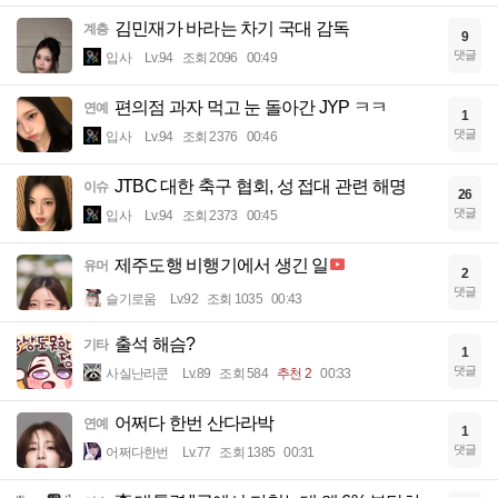
김민재가 바라는 차기 국대 감독
계층
9
댓글
입사
Lv.94
조회 2096
00:49
편의점 과자 먹고 눈 돌아간 JYP ㅋㅋ
연예
1
댓글
입사
Lv.94
조회 2376
00:46
JTBC 대한 축구 협회, 성 접대 관련 해명
이슈
26
댓글
입사
Lv.94
조회 2373
00:45
제주도행 비행기에서 생긴 일
유머
2
댓글
슬기로움
Lv.92
조회 1035
00:43
출석 해슴?
기타
1
댓글
사실난라쿤
Lv.89
조회 584
추천 2
00:33
어쩌다 한번 산다라박
연예
1
댓글
어쩌다한번
Lv.77
조회 1385
00:31