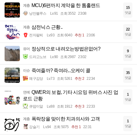
MCU)6편까지 계약을 한 톰홀랜드
계층
15
댓글
낭만블루스
Lv.91
조회 3552
23:08
삼전닉스 근황..
계층
22
댓글
전자팔찌
Lv.93
조회 6040
추천 1
23:06
정상적으로 내려오는방법은없어?
유머
9
댓글
드라고노브
Lv.90
조회 2987
23:02
죽여줄까? 죽여라...오케이 콜
이슈
35
댓글
왜구김당
Lv.73
조회 5261
추천 2
22:34
QWER의 보컬, 기타 시요밍 위버스 사진 업
연예
1
로드 근황
댓글
큐땁이알
Lv.88
조회 1912
추천 3
22:33
폭락장을 맞이한 치과의사와 고객
계층
1
댓글
강슬기
Lv.94
조회 5075
추천 1
22:31