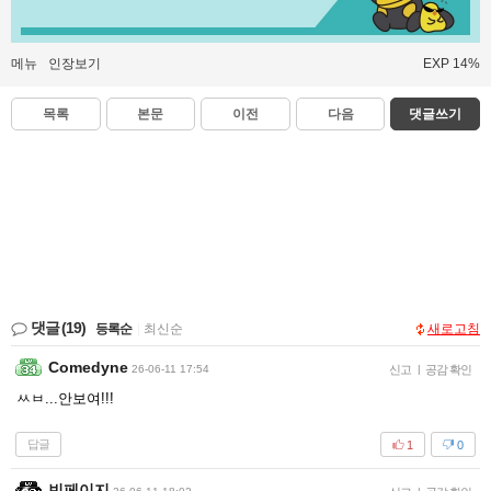
메뉴
인장보기
EXP 14%
목록
본문
이전
다음
댓글쓰기
댓글
(19)
등록순
|
최신순
새로고침
Comedyne
26-06-11 17:54
신고
|
공감 확인
ㅆㅂ...안보여!!!
답글
1
0
빈페이지