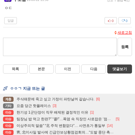
신고
공감 확인
ㅇㄷ
답글
0
0
새로고침
등록
목록
본문
이전
다음
댓글보기
ㅇㅇㄱ 지금 뜨는 글
주식때문에 죽고 싶고 가정이 파탄날꺼 같습니다.
[6]
계층
요즘 당근 핫플레이스
[3]
기타
한기성 1군단장이 직무 배제된 결정적인 이유
[1]
이슈
팀장님 밥 먹고 한판?” “콜!”…폭염 속 직장인 사로잡은 ‘점심 몰캉스’
[5]
이슈
이상주의적 말씀” “北 주적 변함없다”… 사면초가 통일부
[14]
이슈
靑, 北미사일 발사에 긴급안보상황점검회의…“도발 중단 촉구”
이슈