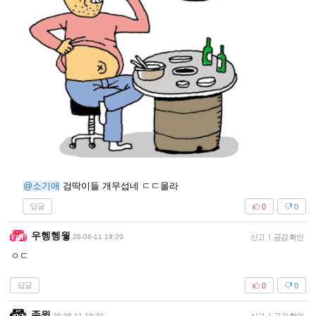
@소기애
검딱이들 개무섭네 ㄷㄷ몰라
답글
0
0
우헹헹웧
26-06-11 19:20
신고
|
공감 확인
ㅇㄷ
답글
0
0
존윅
26-06-11 19:20
|