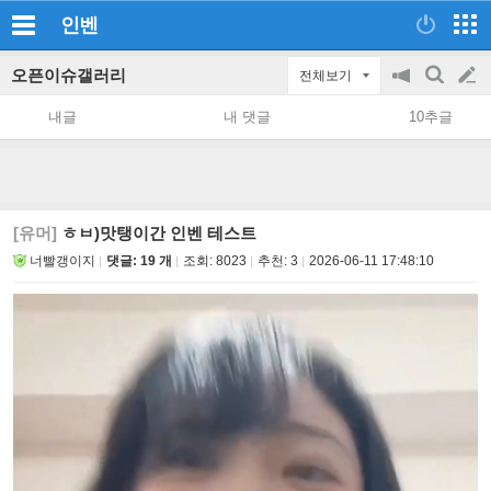
인벤
오픈이슈갤러리
전체보기
공
검
글
지
색
내글
내 댓글
10추글
on/off
쓰
기
[유머]
ㅎㅂ)맛탱이간 인벤 테스트
너빨갱이지
댓글: 19 개
조회:
8023
추천:
3
2026-06-11 17:48:10