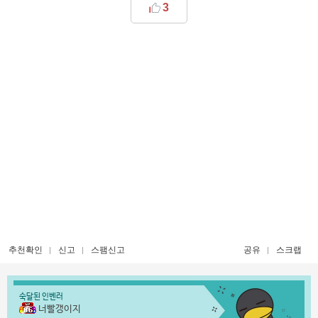
3
추천확인
신고
스팸신고
공유
스크랩
숙달된 인벤러
너빨갱이지