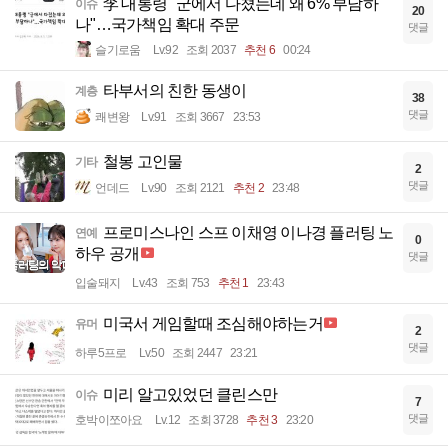
李 대통령 "군에서 다쳤는데 왜 6% 부담하
이슈
20
나"…국가책임 확대 주문
댓글
슬기로움
Lv.92
조회 2037
추천 6
00:24
타부서의 친한 동생이
계층
38
댓글
쾌변왕
Lv.91
조회 3667
23:53
철봉 고인물
기타
2
댓글
언데드
Lv.90
조회 2121
추천 2
23:48
프로미스나인 스프 이채영 이나경 플러팅 노
연예
0
하우 공개
댓글
입술돼지
Lv.43
조회 753
추천 1
23:43
미국서 게임할때 조심해야하는거
유머
2
댓글
하루5프로
Lv.50
조회 2447
23:21
미리 알고있었던 클린스만
이슈
7
댓글
호박이쪼아요
Lv.12
조회 3728
추천 3
23:20