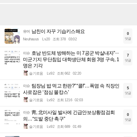
남친이 자꾸 기습키스해요
유머
0
댓글
Neuhauus
Lv.20
조회 378
03:02
호남 반도체 방해하는 미 7공군 박살내자”···
이슈
7
미군기지 무단침입 대학생단체 회원 3명 구속, 1
댓글
명은 기각
슬기로움
Lv.92
조회 662
02:20
팀장님 밥 먹고 한판?” “콜!”…폭염 속 직장인
이슈
5
사로잡은 ‘점심 몰캉스’
댓글
슬기로움
Lv.92
조회 1216
02:03
靑, 北미사일 발사에 긴급안보상황점검회
이슈
0
의…“도발 중단 촉구”
댓글
슬기로움
Lv.92
조회 689
01:49