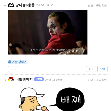
망나뇽6용춤
26-06-11 19:36
신고
|
공감 확인
@너빨갱이지
답글
0
0
너빨갱이지
26-06-11 19:48
신고
|
공감 확인