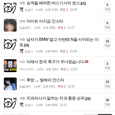
승객을 배려한 버스기사의 센스.jpg
계층
5
댓글
강슬기
Lv.94
조회 3740
추천 2
22:29
아이유 이지금 인스타
연예
6
댓글
입술돼지
Lv.43
조회 2380
추천 1
22:27
남자가 BMW 말고 아반떼 N을 사야되는 이
계층
15
유.jpg
댓글
강슬기
Lv.94
조회 4043
추천 1
22:26
이래서 한국 축구가 무너졌습니다.
이슈
2
댓글
아이스티이
Lv.32
조회 1812
추천 1
22:25
후방 ㅡ 빛베리 안스타
기타
15
댓글
입술돼지
Lv.43
조회 5431
추천 2
22:25
치과의사가 말하는 치과 통증 순위.jpg
계층
30
댓글
강슬기
Lv.94
조회 4593
22:23