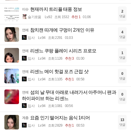
현재까지 트리플 태풍 정보
이슈
2
댓글
슬기로움
Lv.92
조회 1532
추천 1
01:06
참치캔 따개에 구멍이 2개인 이유
연예
4
댓글
입사
Lv.94
조회 2291
01:03
리센느 쿠팡 플레이 시리즈 프로모
연예
1
댓글
입사
Lv.94
조회 1126
추천 3
01:00
리센느 메이 핫걸 포즈 근접 샷
연예
0
댓글
입사
Lv.94
조회 1105
추천 1
00:58
섬의 날 무대 아래로 내려가서 아주머니 팬과
연예
0
하이파이브 하는 리센느
댓글
입사
Lv.94
조회 1081
00:56
요즘 인기 떨어지는 음식 1티어
계층
13
댓글
입사
Lv.94
조회 2829
추천 1
00:53