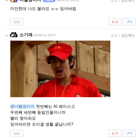
26-06-11 19:21
신고
|
공감 확인
미안한데 나도 몰라요 ㅠㅠ 잊어버림
답글
0
0
소기애
26-06-11 19:27
신고
|
공감 확인
@너빨갱이지
첫번째는 AI 페이스고
두번째 세번째 동일인물이니까
빨리 찾아와요
잊어버리면 오이갤 생활 끝납니까?
답글
0
0