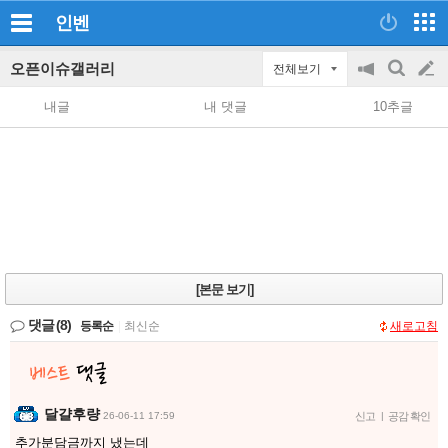
인벤
오픈이슈갤러리
전체보기
공
검
글
지
색
내글
내 댓글
10추글
on/off
쓰
기
[본문 보기]
댓글
(8)
등록순
|
최신순
새로고침
달걀후량
26-06-11 17:59
신고
|
공감 확인
추가분담금까지 냈는데