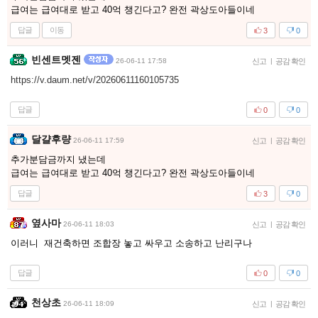
급여는 급여대로 받고 40억 챙긴다고? 완전 곽상도아들이네
답글
이동
3
0
빈센트멧젠
26-06-11 17:58
신고
|
공감 확인
https://v.daum.net/v/20260611160105735
답글
0
0
달걀후량
26-06-11 17:59
신고
|
공감 확인
추가분담금까지 냈는데
급여는 급여대로 받고 40억 챙긴다고? 완전 곽상도아들이네
답글
3
0
옆사마
26-06-11 18:03
신고
|
공감 확인
이러니 재건축하면 조합장 놓고 싸우고 소송하고 난리구나
답글
0
0
천상초
26-06-11 18:09
신고
|
공감 확인