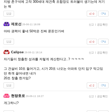
지방 촌구석에 고작 300세대 재건축 조합장도 트러블이 생기는데 저기
는 뭐
답글
0
0
제로선
26-06-11 18:09
신고
|
공감 확인
아따 권력이 좋네 50억은 진짜 푼돈인가벼
답글
0
0
Calipse
26-06-11 18:14
신고
|
공감 확인
자기들이 창출한 성과를 저렇게 계산한다고..? ㅋㅋㅋㅋ
그 건설비 10조 들어가고, 시가 20조 나오는 아파트 단지 입구 막고있
던 취객 끌어내면 내가
20조 창출 한거임?
답글
2
0
현량호로
26-06-11 18:27
신고
|
공감 확인
개그하니?