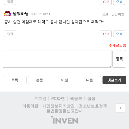
답글
0
0
낼뭐하낭
26-06-11 18:54
신고
|
공감 확인
공사 할땐 마감재로 해먹고 공사 끝나면 성과급으로 해먹고~
답글
0
0
새로고침
등록
목록
본문
이전
다음
댓글보기
로그인
PC화면
퀵링크
설정
청소년보호정책
이용약관
개인정보처리방침
▲
불법촬영물신고안내
(주)
인