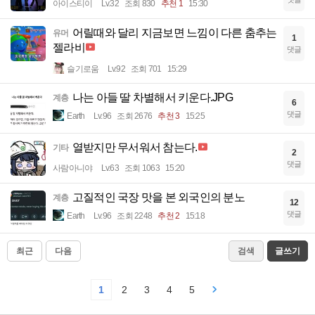
아이스티이
Lv.32
조회 830
추천 1
15:30
어릴때와 달리 지금보면 느낌이 다른 춤추는
유머
1
젤라비
댓글
슬기로움
Lv.92
조회 701
15:29
나는 아들 딸 차별해서 키운다.JPG
계층
6
댓글
Earth
Lv.96
조회 2676
추천 3
15:25
열받지만 무서워서 참는다.
기타
2
댓글
사람아니야
Lv.63
조회 1063
15:20
고질적인 국장 맛을 본 외국인의 분노
계층
12
댓글
Earth
Lv.96
조회 2248
추천 2
15:18
최근
다음
검색
글쓰기
1
2
3
4
5