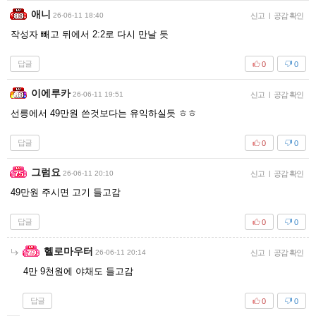
애니
26-06-11 18:40
신고
|
공감 확인
작성자 빼고 뒤에서 2:2로 다시 만날 듯
답글
0
0
이에루카
26-06-11 19:51
신고
|
공감 확인
선릉에서 49만원 쓴것보다는 유익하실듯 ㅎㅎ
답글
0
0
그럼요
26-06-11 20:10
신고
|
공감 확인
49만원 주시면 고기 들고감
답글
0
0
헬로마우터
26-06-11 20:14
신고
|
공감 확인
4만 9천원에 야채도 들고감
답글
0
0