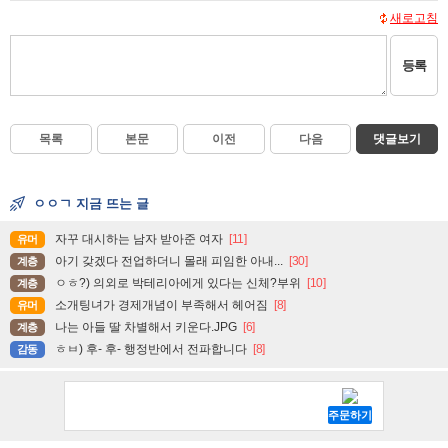
새로고침
등록
목록
본문
이전
다음
댓글보기
ㅇㅇㄱ 지금 뜨는 글
자꾸 대시하는 남자 받아준 여자
[11]
유머
아기 갖겠다 전업하더니 몰래 피임한 아내...
[30]
계층
ㅇㅎ?) 의외로 박테리아에게 있다는 신체?부위
[10]
계층
소개팅녀가 경제개념이 부족해서 헤어짐
[8]
유머
나는 아들 딸 차별해서 키운다.JPG
[6]
계층
ㅎㅂ) 후- 후- 행정반에서 전파합니다
[8]
감동