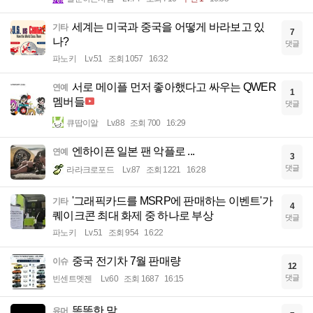
세계는 미국과 중국을 어떻게 바라보고 있
기타
7
나?
댓글
파노키
Lv.51
조회 1057
16:32
서로 메이플 먼저 좋아했다고 싸우는 QWER
연예
1
멤버들
댓글
큐땁이알
Lv.88
조회 700
16:29
엔하이픈 일본 팬 악플로 ...
연예
3
댓글
라라크로포드
Lv.87
조회 1221
16:28
'그래픽카드를 MSRP에 판매하는 이벤트'가
기타
4
퀘이크콘 최대 화제 중 하나로 부상
댓글
파노키
Lv.51
조회 954
16:22
중국 전기차 7월 판매량
이슈
12
댓글
빈센트멧젠
Lv.60
조회 1687
16:15
똑똑한 말
유머