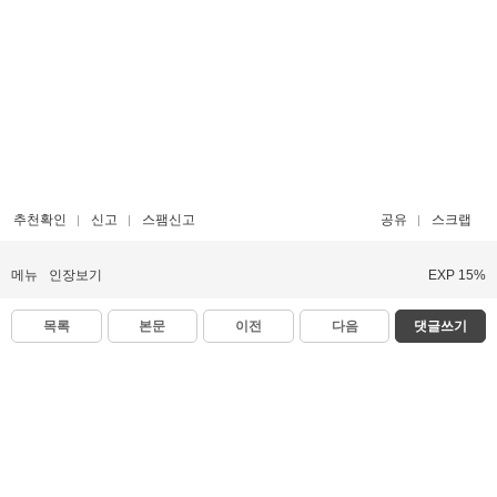
추천확인
신고
스팸신고
공유
스크랩
메뉴
인장보기
EXP 15%
목록
본문
이전
다음
댓글쓰기