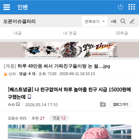
인벤
오픈이슈갤러리
전체보기
공
검
글
지
색
내글
내 댓글
10추글
on/off
쓰
기
[계층]
하루 49만원 써서 가짜친구들이랑 논 썰....jpg
신라
댓글: 9 개
조회:
7130
2026-06-11 18:10:13