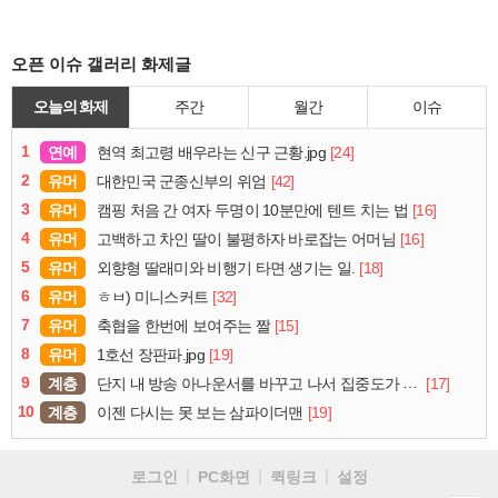
오픈 이슈 갤러리 화제글
오늘의 화제
주간
월간
이슈
1
연예
[24]
현역 최고령 배우라는 신구 근황.jpg
2
유머
[42]
대한민국 군종신부의 위엄
3
유머
[16]
캠핑 처음 간 여자 두명이 10분만에 텐트 치는 법
4
유머
[16]
고백하고 차인 딸이 불평하자 바로잡는 어머님
5
유머
[18]
외향형 딸래미와 비행기 타면 생기는 일.
6
유머
[32]
ㅎㅂ) 미니스커트
7
유머
[15]
축협을 한번에 보여주는 짤
8
유머
[19]
1호선 장판파.jpg
9
계층
[17]
단지 내 방송 아나운서를 바꾸고 나서 집중도가 확 올라갔다는 한 아파트의 안내방송
10
계층
[19]
이젠 다시는 못 보는 삼파이더맨
로그인
PC화면
퀵링크
설정