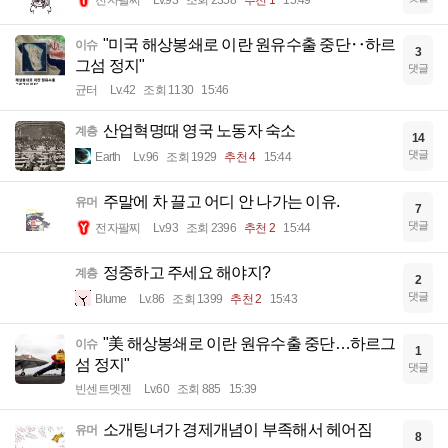
전자팔찌
Lv.93
조회 2358
추천 1
15:49
"미국 해상봉쇄로 이란 원유수출 중단‥하르
이슈
3
그섬 정지"
댓글
균터
Lv.42
조회 1130
15:46
산업혁명때 영국 노동자 숙소
계층
14
댓글
Earth
Lv.96
조회 1929
추천 4
15:44
주말에 차 끌고 어디 안 나가는 이유.
유머
7
댓글
전자팔찌
Lv.93
조회 2396
추천 2
15:44
정중하고 주세요 해야지?
계층
2
댓글
Blume
Lv.86
조회 1399
추천 2
15:43
"美 해상봉쇄로 이란 원유수출 중단…하르그
이슈
1
섬 정지"
댓글
빈센트멧젠
Lv.60
조회 885
15:39
소개팅녀가 경제개념이 부족해서 헤어짐
유머
8