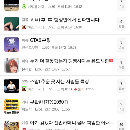
7
댓글
너빨갱이지
Lv.86
조회 1184
16:12
ㅎㅂ) 후- 후- 행정반에서 전파합니다
감동
9
댓글
히스파니에
Lv.91
조회 2614
16:10
GTA6 근황
이슈
3
댓글
빈센트멧젠
Lv.60
조회 1772
16:03
누가 더 잘못했는지 팽팽하다는 유도시합
이슈
7
댓글
윤석렬
Lv.65
조회 1477
15:57
스압) 추운 곳 사는 사람들 특징
유머
7
댓글
히스파니에
Lv.91
조회 1823
추천 1
15:55
부활한 RTX 2080 Ti
기타
9
댓글
파노키
Lv.51
조회 2060
15:55
아기 갖겠다 전업하더니 몰래 피임한 아내...
계층
30
댓글