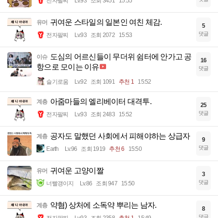
전자팔찌
Lv.93
조회 3451
15:55
귀여운 스타일의 일본인 여친 체감.
유머
5
댓글
전자팔찌
Lv.93
조회 2072
15:53
도심의 어르신들이 무더위 쉼터에 안가고 공
이슈
16
항으로 모이는 이유
댓글
슬기로움
Lv.92
조회 1091
추천 1
15:52
아줌마들의 엘리베이터 대격투.
계층
25
댓글
전자팔찌
Lv.93
조회 2483
15:52
공자도 말했던 사회에서 피해야하는 상급자
계층
9
댓글
Earth
Lv.96
조회 1919
추천 6
15:50
귀여운 고양이짤
유머
3
댓글
너빨갱이지
Lv.86
조회 947
15:50
약혐) 상처에 소독약 뿌리는 남자.
계층
8
댓글