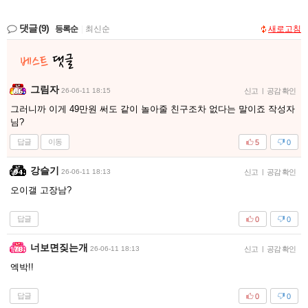
댓글
(9)
등록순
|
최신순
새로고침
그림자
26-06-11 18:15
신고
|
공감 확인
그러니까 이게 49만원 써도 같이 놀아줄 친구조차 없다는 말이죠 작성자
님?
답글
이동
5
0
강슬기
26-06-11 18:13
신고
|
공감 확인
오이갤 고장남?
답글
0
0
너보면짖는개
26-06-11 18:13
신고
|
공감 확인
엑박!!
답글
0
0