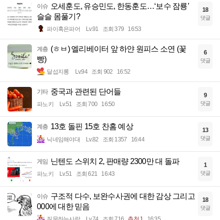
오세훈도, 유승민도, 한동훈도…‘보수 잠룡’
이슈
18
슬슬 몸풀기?
댓글
파이혹은파어
Lv.91
조회 379
16:53
(ㅎㅂ) 엘리베이터 앞 하얀 원피스 소연 (꽃
계층
6
빵)
댓글
달섭지롱
Lv.94
조회 902
16:52
중국과 관련된 단어들
기타
9
댓글
파노키
Lv.51
조회 700
16:50
13호 돌핀 15호 찬홈 예상
계층
13
댓글
닉네임해야대
Lv.82
조회 1357
16:44
닌텐도 스위치 2, 판매량 2300만 대 돌파
게임
1
댓글
파노키
Lv.51
조회 621
16:43
구조적 다수, 보완수사권에 대한 감상 그리고
이슈
18
000에 대한 믿음
댓글
질문하는사람
Lv.74
조회 716
추천 1
16:35