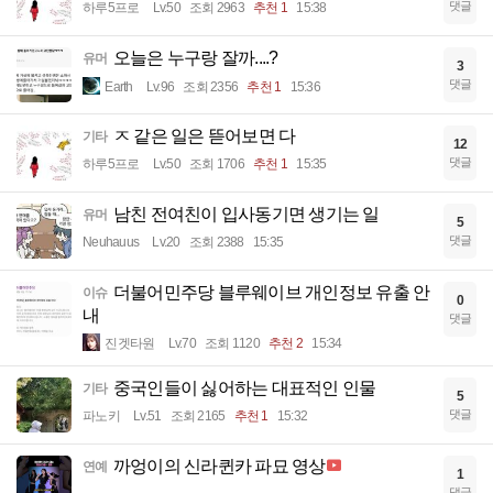
댓글
하루5프로
Lv.50
조회 2963
추천 1
15:38
오늘은 누구랑 잘까....?
유머
3
댓글
Earth
Lv.96
조회 2356
추천 1
15:36
ㅈ 같은 일은 뜯어보면 다
기타
12
댓글
하루5프로
Lv.50
조회 1706
추천 1
15:35
남친 전여친이 입사동기면 생기는 일
유머
5
댓글
Neuhauus
Lv.20
조회 2388
15:35
더불어민주당 블루웨이브 개인정보 유출 안
이슈
0
내
댓글
진겟타원
Lv.70
조회 1120
추천 2
15:34
중국인들이 싫어하는 대표적인 인물
기타
5
댓글
파노키
Lv.51
조회 2165
추천 1
15:32
까엉이의 신라퀸카 파묘 영상
연예
1
댓글