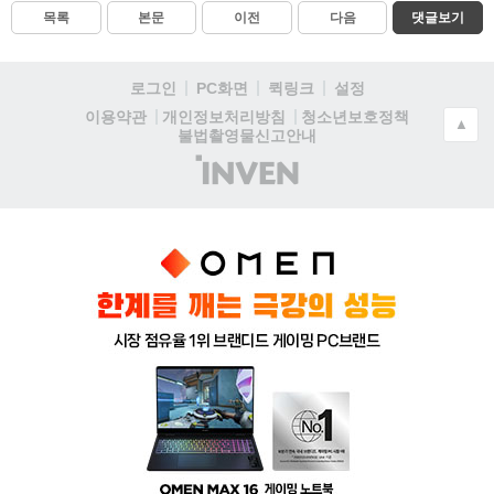
목록
본문
이전
다음
댓글보기
로그인
PC화면
퀵링크
설정
청소년보호정책
이용약관
개인정보처리방침
▲
불법촬영물신고안내
(주)
인
벤