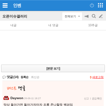
인벤
오픈이슈갤러리
전체보기
공
검
글
지
색
내글
내 댓글
10추글
on/off
쓰
기
[본문 보기]
댓글
(14)
등록순
|
최신순
새로고침
Daywon
26-06-11 18:27
신고
|
공감 확인
막상 돌아가면 돌아가자마자 조롱 존나할듯 백퍼임