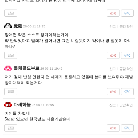
딥페이크 사건도 있어서 넌 평생 한국에 있어야해 감옥에
답글
0
0
魔羅
26-06-11 19:35
신고
|
공감 확인
장애면 약은 스스로 챙겨야하는거야
약 안먹었다고 범죄가 일어나면 그건 니잘못이지 약이나 병 잘못이 아니
자나?
답글
0
0
돌체콜드부르
26-06-11 19:45
신고
|
공감 확인
저거 절대 반성 안한다 전 세계가 응원하고 있을때 본때를 보여줘야 재발
방지대책이 되는거다
답글
0
0
다새하늘
26-06-11 19:55
신고
|
공감 확인
예의를 차렸네
5년만 있으면 한국말도 나올거같은데
답글
0
0