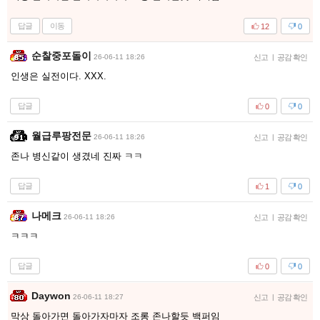
답글
이동
12
0
순찰중포돌이
26-06-11 18:26
신고
|
공감 확인
인생은 실전이다. XXX.
답글
0
0
월급루팡전문
26-06-11 18:26
신고
|
공감 확인
존나 병신같이 생겼네 진짜 ㅋㅋ
답글
1
0
나메크
26-06-11 18:26
신고
|
공감 확인
ㅋㅋㅋ
답글
0
0
Daywon
26-06-11 18:27
신고
|
공감 확인
막상 돌아가면 돌아가자마자 조롱 존나할듯 백퍼임