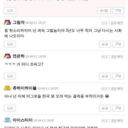
답글
12
0
그림자
26-06-11 18:27
신고
|
공감 확인
응 헛소리하지마 넌 계속 그럴놈이야 3년도 너무 적어 그냥 다시는 사회
에 나오지마
답글
0
0
연은하
26-06-11 18:29
신고
|
공감 확인
ㅋㅋㅋ 거 어디 조씨고?
답글
0
0
츄하이하이볼
26-06-11 18:35
신고
|
공감 확인
아냐 넌 이제 어그로들 한국 못 오게 막는 결계용 부적이거든 😂
답글
0
0
아이스티이
26-06-11 19:04
신고
|
공감 확인