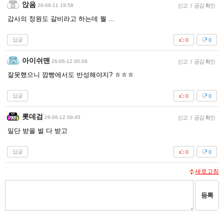
앉음
26-06-11 19:58
신고
|
공감 확인
감사의 정원도 갈비라고 하는데 뭘 ...
답글
0
0
아이쉬맨
26-06-12 00:09
신고
|
공감 확인
잘못했으니 깜빵에서도 반성해야지? ㅎㅎㅎ
답글
0
0
롯데검
26-06-12 09:45
신고
|
공감 확인
일단 받을 벌 다 받고
답글
0
0
새로고침
등록