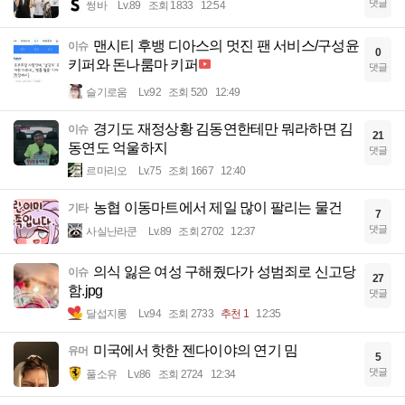
댓글
썽바
Lv.89
조회 1833
12:54
맨시티 후뱅 디아스의 멋진 팬 서비스/구성윤
이슈
0
키퍼와 돈나룸마 키퍼
댓글
슬기로움
Lv.92
조회 520
12:49
경기도 재정상황 김동연한테만 뭐라하면 김
이슈
21
동연도 억울하지
댓글
르마리오
Lv.75
조회 1667
12:40
농협 이동마트에서 제일 많이 팔리는 물건
기타
7
댓글
사실난라쿤
Lv.89
조회 2702
12:37
의식 잃은 여성 구해줬다가 성범죄로 신고당
이슈
27
함.jpg
댓글
달섭지롱
Lv.94
조회 2733
추천 1
12:35
미국에서 핫한 젠다이야의 연기 밈
유머
5
댓글
풀소유
Lv.86
조회 2724
12:34