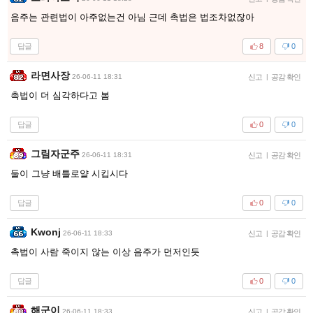
음주는 관련법이 아주없는건 아님 근데 촉법은 법조차없잖아
답글
8
0
라면사장
26-06-11 18:31
신고
|
공감 확인
촉법이 더 심각하다고 봄
답글
0
0
그림자군주
26-06-11 18:31
신고
|
공감 확인
둘이 그냥 배틀로얄 시킵시다
답글
0
0
Kwonj
26-06-11 18:33
신고
|
공감 확인
촉법이 사람 죽이지 않는 이상 음주가 먼저인듯
답글
0
0
해군이
26-06-11 18:33
신고
|
공감 확인