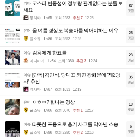
코스피 변동성이 정부랑 관계없다는 분들 보
기타
87
세요
댓글
뭉치야
Lv.65
조회 2283
추천 7
12:28
올 여름 경상도 복숭아를 먹어야하는 이유
유머
25
댓글
풀소유
Lv.86
조회 2552
12:25
김용에게 한표를
이슈
23
댓글
미니미아
Lv.54
조회 1360
추천 3
12:24
[단독] 김민석, 당대표 되면 광화문에 ‘제2당
이슈
35
사’ 추진
댓글
옆사마
Lv.87
조회 1633
12:19
ㅇㅎㅂ? 힘나는 영상
유머
13
댓글
풀소유
Lv.86
조회 3076
추천 1
12:17
따뜻한 포옹으로 총기 사고를 막아낸 스승
이슈
5
댓글
풀소유
Lv.86
조회 2280
추천 2
12:16