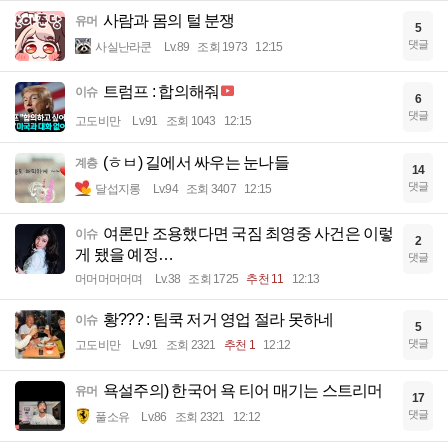
사람과 몸의 털 분쟁
유머
5
댓글
사실난라쿤
Lv.89
조회 1973
12:15
트럼프 : 합의해줘
이슈
6
댓글
고도비만
Lv.91
조회 1043
12:15
(ㅎㅂ) 길에서 싸우는 눈나들
계층
14
댓글
달섭지롱
Lv.94
조회 3407
12:15
여론만 조용했다면 국짐 최영중 사건은 이렇
이슈
2
게 됐을 예정…
댓글
머머머머머며
Lv.38
조회 1725
추천 11
12:13
황??? : 팀쿡 저거 영업 절라 못하네
이슈
5
댓글
고도비만
Lv.91
조회 2321
추천 1
12:12
욕설주의) 한국어 욕 티어 매기는 스트리머
유머
17
댓글
풀소유
Lv.86
조회 2321
12:12