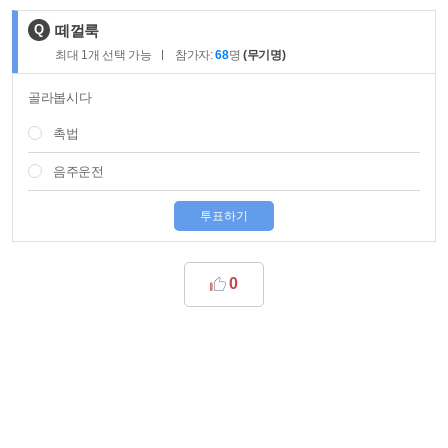
제
Q
떼껄룩
목
최대
1
개 선택 가능
참가자:
68
명
(무기명)
:
골라봅시다
촉법
음주운전
투표하기
0