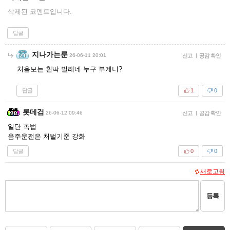
삭제된 코멘트입니다.
답글
지나가는룬
26-06-11 20:01
신고
|
공감 확인
처음보는 흰딱 벌레네 누구 부계니?
답글
1
0
롯데검
26-06-12 09:46
신고
|
공감 확인
일단 촉법
음주운전은 처벌기준 강화
답글
0
0
새로고침
등록