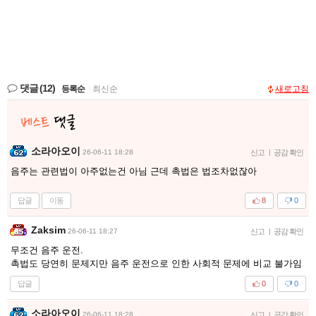
댓글
(12)
등록순
|
최신순
새로고침
소라아오이
26-06-11 18:28
신고
|
공감 확인
음주는 관련법이 아주없는건 아님 근데 촉법은 법조차없잖아
답글
이동
8
0
Zaksim
26-06-11 18:27
신고
|
공감 확인
무조건 음주 운전.
촉법도 당연히 문제지만 음주 운전으로 인한 사회적 문제에 비교 불가임
답글
0
0
소라아오이
26-06-11 18:28
신고
|
공감 확인