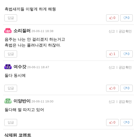
촉법새끼들 이렇게 하게 해줭
답글
0
0
소리질러
26-06-11 18:38
신고
|
공감 확인
음주는 나는 안 걸리겠지 하는거고
촉법은 나는 풀려나겠지 하잖아.
답글
1
0
여수갓
26-06-11 18:47
신고
|
공감 확인
둘다 동시에
답글
0
0
이양반이
26-06-11 19:00
신고
|
공감 확인
둘다해 멀 따지고 있어
답글
0
0
삭제된 코멘트