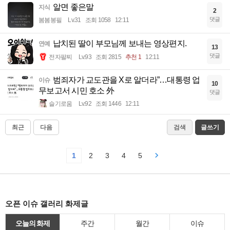
알면 좋은말
지식
2
댓글
봄봄봉필
Lv.31
조회 1058
12:11
납치된 딸이 부모님께 보내는 영상편지.
연예
13
댓글
전자팔찌
Lv.93
조회 2815
추천 1
12:11
범죄자가 교도관을 X로 알더라”…대통령 업
이슈
10
무보고서 시민 호소 外
댓글
슬기로움
Lv.92
조회 1446
12:11
최근
다음
검색
글쓰기
1
2
3
4
5
오픈 이슈 갤러리 화제글
오늘의 화제
주간
월간
이슈