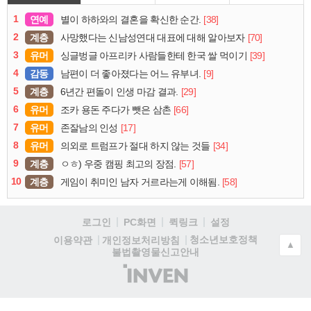
1
연예
[38]
별이 하하와의 결혼을 확신한 순간.
2
계층
[70]
사망했다는 신남성연대 대표에 대해 알아보자
3
유머
[39]
싱글벙글 아프리카 사람들한테 한국 쌀 먹이기
4
감동
[9]
남편이 더 좋아졌다는 어느 유부녀.
5
계층
[29]
6년간 편돌이 인생 마감 결과.
6
유머
[66]
조카 용돈 주다가 뺏은 삼촌
7
유머
[17]
존잘남의 인성
8
유머
[34]
의외로 트럼프가 절대 하지 않는 것들
9
계층
[57]
ㅇㅎ) 우중 캠핑 최고의 장점.
10
계층
[58]
게임이 취미인 남자 거르라는게 이해됨.
로그인
PC화면
퀵링크
설정
청소년보호정책
이용약관
개인정보처리방침
▲
불법촬영물신고안내
(주)
인
벤