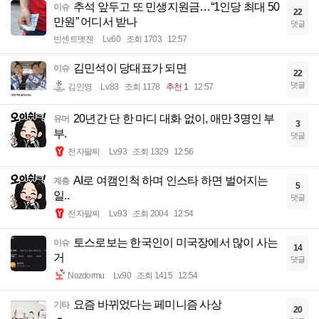
추석 앞두고 또 민생지원금…“1인당 최대 50
이슈
22
만원” 어디서 받나
댓글
빈센트멧젠
Lv.60
조회 1703
12:57
김민석이 당대표가 되면
이슈
22
댓글
김인영
Lv.83
조회 1178
추천 1
12:57
20년간 단 한 마디 대화 없이, 애만 3명인 부
유머
3
부.
댓글
전자팔찌
Lv.93
조회 1329
12:56
AI로 여캠인척 하며 인스타 하면 벌어지는
계층
5
일..
댓글
전자팔찌
Lv.93
조회 2004
12:54
토스로보는 한국인이 미국장에서 많이 사는
이슈
14
거
댓글
Nozdormu
Lv.90
조회 1415
12:54
요즘 바뀌었다는 페미니즘 사상
기타
20