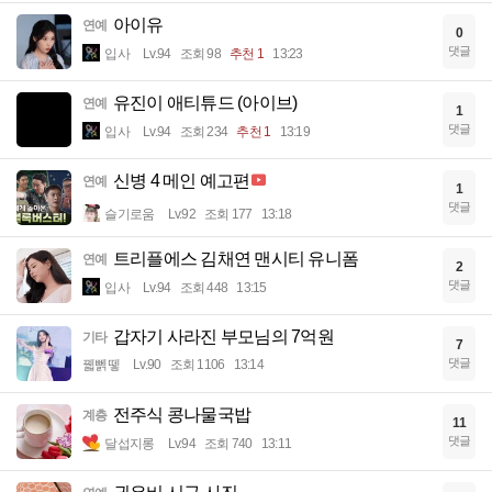
아이유
연예
0
댓글
입사
Lv.94
조회 98
추천 1
13:23
유진이 애티튜드 (아이브)
연예
1
댓글
입사
Lv.94
조회 234
추천 1
13:19
신병 4 메인 예고편
연예
1
댓글
슬기로움
Lv.92
조회 177
13:18
트리플에스 김채연 맨시티 유니폼
연예
2
댓글
입사
Lv.94
조회 448
13:15
갑자기 사라진 부모님의 7억원
기타
7
댓글
꿻뻵뗗
Lv.90
조회 1106
13:14
전주식 콩나물국밥
계층
11
댓글
달섭지롱
Lv.94
조회 740
13:11