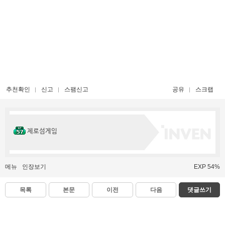
추천확인
신고
스팸신고
공유
스크랩
제로섬게임
메뉴
인장보기
EXP 54%
목록
본문
이전
다음
댓글쓰기