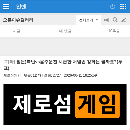
인벤
오픈이슈갤러리
전체보기
공
검
글
지
색
내글
내 댓글
10추글
on/off
쓰
기
[기타]
질문)촉법vs음주운전 시급한 처벌법 강화는 뭘까요?(투
표)
제로섬게임
댓글: 12 개
조회:
2727
2026-06-11 18:25:59