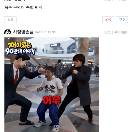
음주 무면허 촉법 먼저
답글
0
0
사랑방손님
26-06-11 18:35
신고
|
공감 확인