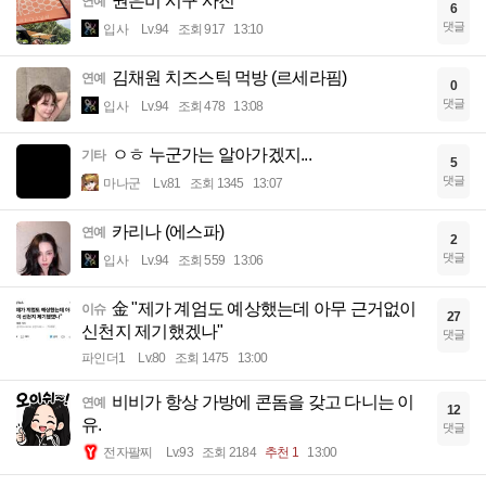
권은비 시구 사진
연예
6
댓글
입사
Lv.94
조회 917
13:10
김채원 치즈스틱 먹방 (르세라핌)
연예
0
댓글
입사
Lv.94
조회 478
13:08
ㅇㅎ 누군가는 알아가겠지...
기타
5
댓글
마나군
Lv.81
조회 1345
13:07
카리나 (에스파)
연예
2
댓글
입사
Lv.94
조회 559
13:06
金 "제가 계엄도 예상했는데 아무 근거없이
이슈
27
신천지 제기했겠나"
댓글
파인더1
Lv.80
조회 1475
13:00
비비가 항상 가방에 콘돔을 갖고 다니는 이
연예
12
유.
댓글
전자팔찌
Lv.93
조회 2184
추천 1
13:00