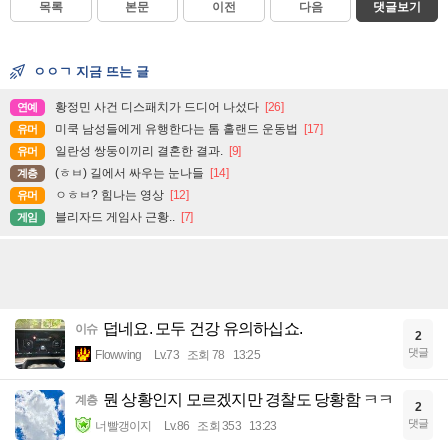
목록
본문
이전
다음
댓글보기
ㅇㅇㄱ 지금 뜨는 글
황정민 사건 디스패치가 드디어 나섰다
[26]
연예
미쿡 남성들에게 유행한다는 톰 홀랜드 운동법
[17]
유머
일란성 쌍둥이끼리 결혼한 결과.
[9]
유머
(ㅎㅂ) 길에서 싸우는 눈나들
[14]
계층
ㅇㅎㅂ? 힘나는 영상
[12]
유머
블리자드 게임사 근황..
[7]
게임
덥네요. 모두 건강 유의하십쇼.
이슈
2
댓글
Flowwing
Lv.73
조회 78
13:25
뭔 상황인지 모르겠지만 경찰도 당황함 ㅋㅋ
계층
2
댓글
너빨갱이지
Lv.86
조회 353
13:23