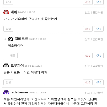
답글
0
0
캐쮜
26-06-11 18:33
신고
|
공감 확인
난 다간 가슴팍에 구슬달린게 좋았는데
답글
0
0
길베르트
26-06-11 18:39
신고
|
공감 확인
제오라이머!
답글
0
0
로우파이
26-06-11 18:34
신고
|
공감 확인
공룡 + 로봇... 이걸 어떻게 이겨
답글
0
0
redstormer
26-06-11 18:35
신고
|
공감 확인
세븐 체인저라던가 그 켄타우르스 차럼생겨사 활쏘는 로봇도 신선해
서 좋았는데 진짜 파워레인저는 자얀재해급이네 나중에 그린이랑 흰