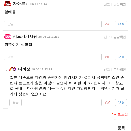
자아르
26-06-11 19:44
신고
|
공감 확인
할배들....
답글
0
0
김도기기사님
26-06-11 21:12
신고
|
공감 확인
뭔뜻이지 설명점
답글
0
0
디비전
26-06-11 22:33
신고
|
공감 확인
일본 기준으로 다간과 쥬렌자의 방영시기가 겹쳐서 공룡베이스인 쥬
렌쟈 로보트가 훨씬 더많이 팔렸다 뭐 이런 이야기입니다 ㅋㅋ 참고
로 국내는 다간방영과 미국판 쥬렌쟈인 파워레인저는 방영시기가 달
라서 상관이 없었어요
답글
0
0
새로고침
등록