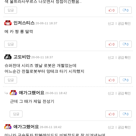
색 울트라사우르스 나오면서 정점이긴했음..
답글
0
0
인저스티스
26-06-11 18:37
신고
|
공감 확인
메 카 짱 룡 딸깍
답글
0
0
고도비만
26-06-11 18:37
신고
|
공감 확인
슈퍼전대 시리즈 옜날 로봇은 개쩔었는데
어느순간 전철로봇부터 망테크 타기 시작했지
답글
0
0
얘가그랬어요
26-06-11 18:42
신고
|
공감 확인
근데 그 때가 제일 전성기
답글
0
0
얘가그랬어요
26-06-11 18:42
신고
|
공감 확인
미니카 구슬동자 탑블레이드도 비빌정도로 잘 이겨냈는데