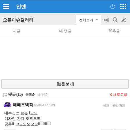
인벤
오픈이슈갤러리
전체보기
공
검
글
지
색
내글
내 댓글
10추글
on/off
쓰
기
[본문 보기]
댓글
(15)
등록순
|
최신순
새로고침
테페즈백작
26-06-11 18:33
신고
|
공감 확인
대수신;;; 로봇 !오오
디자인 간지 오오오!!!
공룡!! 크오오오오오!!!!!!!!!!!