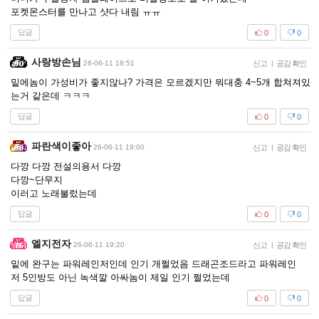
포켓몬스터를 만나고 샷다 내림 ㅠㅠ
답글
0
0
사랑방손님
26-06-11 18:51
신고
|
공감 확인
밑에놈이 가성비가 좋지않나? 가격은 모르겠지만 뭐대충 4~5개 합쳐져있
는거 같은데 ㅋㅋㅋ
답글
0
0
파란색이좋아
26-06-11 19:00
신고
|
공감 확인
다깡 다깡 전설의용서 다깡
다깡~단무지
이러고 노래불렀는데
답글
0
0
엘지전자
26-06-11 19:20
신고
|
공감 확인
밑에 완구는 파워레인저인데 인기 개쩔었음 드래곤조드라고 파워레인
저 5인방도 아닌 녹색깔 아싸놈이 제일 인기 쩔었는데
답글
0
0