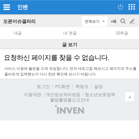
인벤
오픈이슈갤러리
전체보기
공
검
글
지
색
내글
내 댓글
10추글
on/off
쓰
글 보기
기
요청하신 페이지를 찾을 수 없습니다.
서비스 이용에 불편을 드려 죄송합니다. 먼저 새로고침 해보시고 페이지의 주소를
올바르게 입력했는지 다시 한번 확인해 보시기 바랍니다.
로그인
PC화면
퀵링크
설정
청소년보호정책
이용약관
개인정보처리방침
▲
불법촬영물신고안내
(주)
인
벤