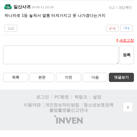
일산사귀
26-06-11 20:29
신고
|
공감 확인
하나차로 1등 놓쳐서 열통 터져가지고 못 나가겠다는거지
답글
0
0
새로고침
등록
목록
본문
이전
다음
댓글보기
로그인
PC화면
퀵링크
설정
청소년보호정책
이용약관
개인정보처리방침
▲
불법촬영물신고안내
(주)
인
벤