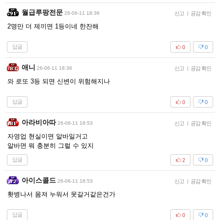
월급루팡전문
26-06-11 18:36
신고
|
공감 확인
2명만 더 제끼면 1등이네 한잔해
답글
0
0
애니
26-06-11 18:36
신고
|
공감 확인
와 로또 3등 되면 신변이 위험해지나
답글
0
0
아라비아따
26-06-11 18:53
신고
|
공감 확인
자영업 현실이면 알바일거고
알바면 뭐 충분히 그럴 수 있지
답글
2
0
아이스콜드
26-06-11 18:53
신고
|
공감 확인
홧병나서 몸져 누워서 못갈거같은건가
답글
0
0