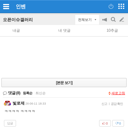
인벤
오픈이슈갤러리
전체보기
공
검
글
지
색
내글
내 댓글
10추글
on/off
쓰
기
[본문 보기]
댓글
(8)
등록순
|
최신순
새로고침
빛로제
26-06-11 18:33
신고
|
공감 확인
ㅋㅋㅋㅋ ㅋㅋㅋㅋ
답글
0
0