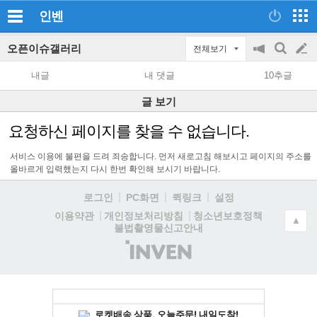
인벤
오픈이슈갤러리
전체보기
공
검
글
지
색
내글
내 댓글
10추글
on/off
쓰
글 보기
기
요청하신 페이지를 찾을 수 없습니다.
서비스 이용에 불편을 드려 죄송합니다. 먼저 새로고침 해보시고 페이지의 주소를
올바르게 입력했는지 다시 한번 확인해 보시기 바랍니다.
로그인
PC화면
퀵링크
설정
청소년보호정책
이용약관
개인정보처리방침
▲
불법촬영물신고안내
(주)
인
벤