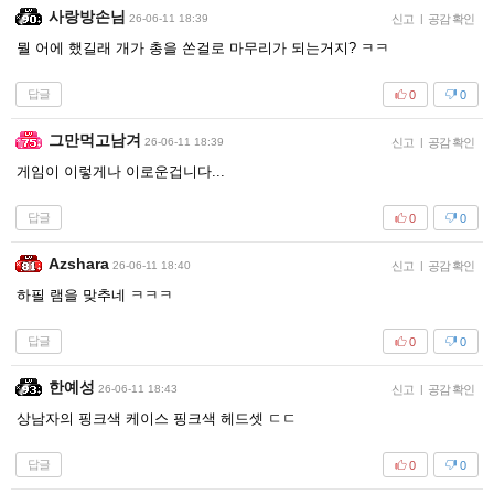
사랑방손님
26-06-11 18:39
신고
|
공감 확인
뭘 어에 했길래 개가 총을 쏜걸로 마무리가 되는거지? ㅋㅋ
답글
0
0
그만먹고남겨
26-06-11 18:39
신고
|
공감 확인
게임이 이렇게나 이로운겁니다...
답글
0
0
Azshara
26-06-11 18:40
신고
|
공감 확인
하필 램을 맞추네 ㅋㅋㅋ
답글
0
0
한예성
26-06-11 18:43
신고
|
공감 확인
상남자의 핑크색 케이스 핑크색 헤드셋 ㄷㄷ
답글
0
0