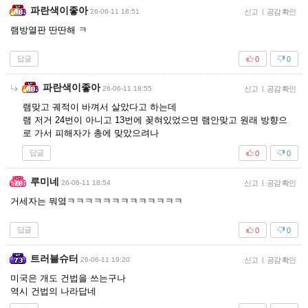
파란색이좋아
26-06-11 18:51
신고
|
공감 확인
램방열판 딴딴해 ㅋ
답글
0
0
파란색이좋아
26-06-11 18:55
신고
|
공감 확인
램맞고 궤적이 바껴서 살았다고 하는데
램 저거 24번이 아니고 13번에 꽂혀있었으면 램안맞고 원래 방향으
로 가서 피해자가 총에 맞았으려나
답글
0
0
루미네
26-06-11 18:54
신고
|
공감 확인
거세자는 뭐옄ㅋㅋㅋㅋㅋㅋㅋㅋㅋㅋㅋㅋㅋ
답글
0
0
트러블슈터
26-06-11 19:20
신고
|
공감 확인
미국은 개도 건법을 쓰는구나
역시 건법의 나라답네