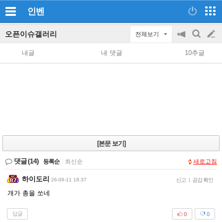
인벤
오픈이슈갤러리
전체보기
공
검
글
지
색
내글
내 댓글
10추글
on/off
쓰
기
[본문 보기]
댓글
(14)
등록순
|
최신순
새로고침
하이도리
26-06-11 18:37
신고
|
공감 확인
개가 총을 쏘네
답글
0
0