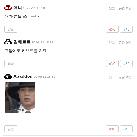
애니
26-06-11 18:38
신고
|
공감 확인
개가 총을 쏘는구나
답글
0
0
길베르트
26-06-11 18:38
신고
|
공감 확인
고양이도 키보드를 치죠
답글
0
0
Abaddon
26-06-11 18:39
신고
|
공감 확인
답글
0
0