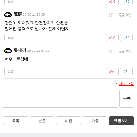
답글
0
0
魔羅
26-06-11 19:50
신고
|
공감 확인
장전이 되어있고 안전장치가 안된총.
떨어진 충격으로 발사가 된게 아닌지..
답글
0
0
롯데검
26-06-12 09:55
신고
|
공감 확인
어후...무섭네
답글
0
0
새로고침
등록
목록
본문
이전
다음
댓글보기