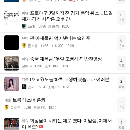
레이키얀
Lv.73
조회 237
추천 1
18:30
프로야구 9일까지 전 경기 폭염 취소…11일
이슈
0
재개·경기 시작은 오후 7시
댓글
Earth
Lv.96
조회 49
18:30
찐 아재들만 먹어봤다는 술안주
유머
6
댓글
풀소유
Lv.86
조회 300
18:29
중국 대폭발 "우릴 조롱해?"..반전영상
이슈
4
댓글
로마냐
Lv.88
조회 389
18:28
(ㅇㅎ?) 오늘 하루 고생하셨습니다 여러분!!
계층
2
댓글
입사
Lv.94
조회 209
18:28
브록 레스너 은퇴
계층
3
댓글
풀소유
Lv.86
조회 371
18:25
회장님이 시키는 데로 했다. 이임생, 이제서
이슈
4
야 폭로?
댓글