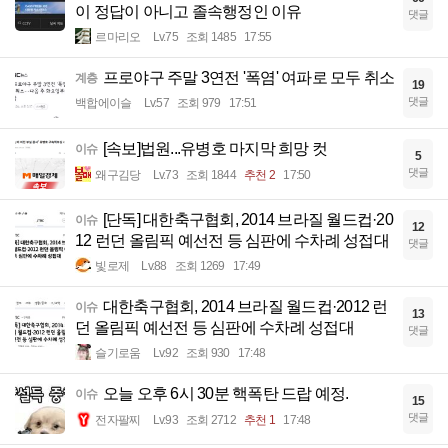
이 정답이 아니고 졸속행정인 이유
댓글
르마리오
Lv.75
조회 1485
17:55
프로야구 주말 3연전 '폭염' 여파로 모두 취소
계층
19
댓글
백합에이슬
Lv.57
조회 979
17:51
[속보]법원...유병호 마지막 희망 컷
이슈
5
댓글
왜구김당
Lv.73
조회 1844
추천 2
17:50
[단독] 대한축구협회, 2014 브라질 월드컵·20
이슈
12
12 런던 올림픽 예선전 등 심판에 수차례 성접대
댓글
빛로제
Lv.88
조회 1269
17:49
대한축구협회, 2014 브라질 월드컵·2012 런
이슈
13
던 올림픽 예선전 등 심판에 수차례 성접대
댓글
슬기로움
Lv.92
조회 930
17:48
오늘 오후 6시 30분 핵폭탄 드랍 예정.
이슈
15
댓글
전자팔찌
Lv.93
조회 2712
추천 1
17:48