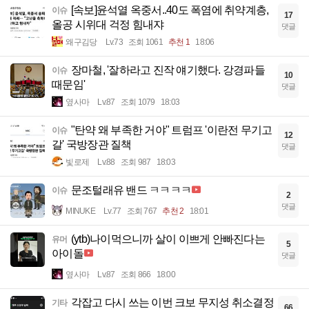
[속보]윤석열 옥중서..40도 폭염에 취약계층,
이슈
17
올공 시위대 걱정 힘내쟈
댓글
왜구김당
Lv.73
조회 1061
추천 1
18:06
장마철, '잘하라고 진작 얘기했다. 강경파들
이슈
10
때문임'
댓글
옆사마
Lv.87
조회 1079
18:03
"탄약 왜 부족한 거야" 트럼프 '이란전 무기고
이슈
12
갈' 국방장관 질책
댓글
빛로제
Lv.88
조회 987
18:03
문조털래유 밴드 ㅋㅋㅋㅋ
이슈
2
댓글
MINUKE
Lv.77
조회 767
추천 2
18:01
(ytb)나이먹으니까 살이 이쁘게 안빠진다는
유머
5
아이돌
댓글
옆사마
Lv.87
조회 866
18:00
각잡고 다시 쓰는 이번 크보 무지성 취소결정
기타
66