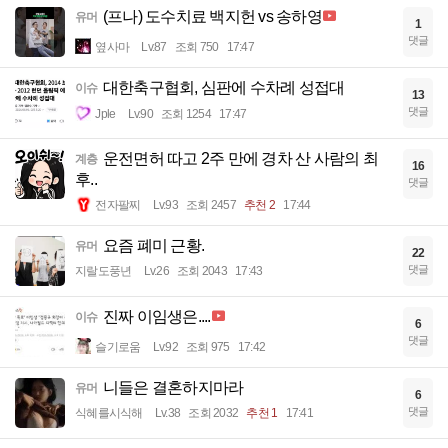
(프나) 도수치료 백지헌 vs 송하영
유머
1
댓글
옆사마
Lv.87
조회 750
17:47
대한축구협회, 심판에 수차례 성접대
이슈
13
댓글
Jple
Lv.90
조회 1254
17:47
운전면허 따고 2주 만에 경차 산 사람의 최
계층
16
후..
댓글
전자팔찌
Lv.93
조회 2457
추천 2
17:44
요즘 폐미 근황.
유머
22
댓글
지랄도풍년
Lv.26
조회 2043
17:43
진짜 이임생은....
이슈
6
댓글
슬기로움
Lv.92
조회 975
17:42
니들은 결혼하지마라
유머
6
댓글
식혜를시식해
Lv.38
조회 2032
추천 1
17:41