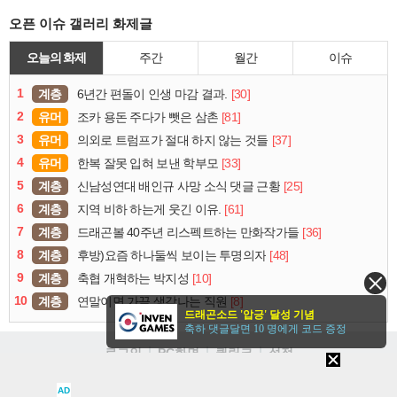
오픈 이슈 갤러리 화제글
오늘의 화제
주간
월간
이슈
1
계층
[30]
6년간 편돌이 인생 마감 결과.
2
유머
[81]
조카 용돈 주다가 뺏은 삼촌
3
유머
[37]
의외로 트럼프가 절대 하지 않는 것들
4
유머
[33]
한복 잘못 입혀 보낸 학부모
5
계층
[25]
신남성연대 배인규 사망 소식 댓글 근황
6
계층
[61]
지역 비하 하는게 웃긴 이유.
7
계층
[36]
드래곤볼 40주년 리스펙트하는 만화작가들
8
계층
[48]
후방)요즘 하나둘씩 보이는 투명의자
9
계층
[10]
축협 개혁하는 박지성
10
계층
[8]
연말이면 가끔 생각나는 직원
드래곤소드 '압긍' 달성 기념
축하 댓글달면 10 명에게 코드 증정
로그인
PC화면
퀵링크
설정
청소년보호정책
이용약관
개인정보처리방침
▲
불법촬영물신고안내
AD