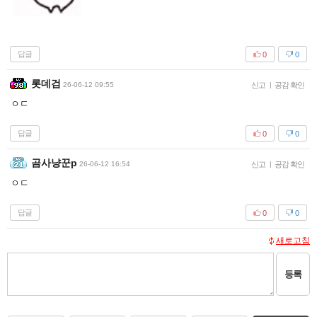
답글
0
0
롯데검
26-06-12 09:55
신고
|
공감 확인
ㅇㄷ
답글
0
0
곰사냥꾼p
26-06-12 16:54
신고
|
공감 확인
ㅇㄷ
답글
0
0
새로고침
등록