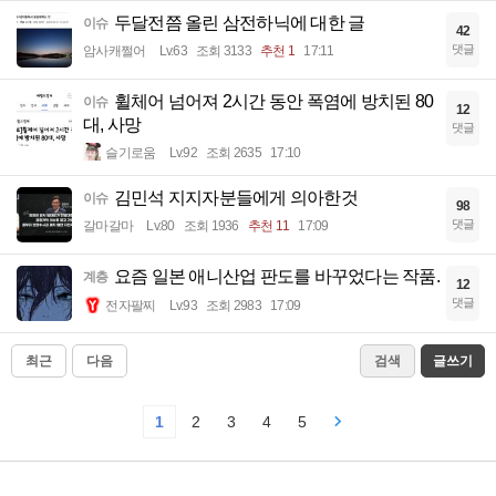
두달전쯤 올린 삼전하닉에 대한 글
이슈
42
댓글
암사캐쩔어
Lv.63
조회 3133
추천 1
17:11
휠체어 넘어져 2시간 동안 폭염에 방치된 80
이슈
12
대, 사망
댓글
슬기로움
Lv.92
조회 2635
17:10
김민석 지지자분들에게 의아한것
이슈
98
댓글
갈마갈마
Lv.80
조회 1936
추천 11
17:09
요즘 일본 애니산업 판도를 바꾸었다는 작품.
계층
12
댓글
전자팔찌
Lv.93
조회 2983
17:09
최근
다음
검색
글쓰기
1
2
3
4
5