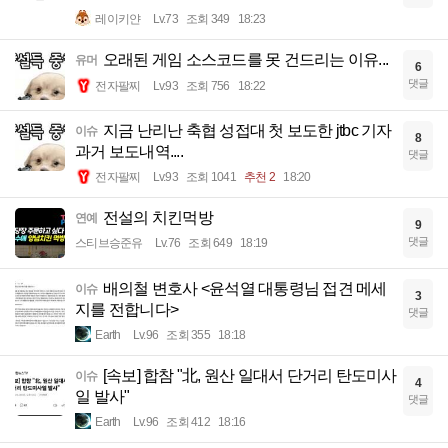
레이키얀
Lv.73
조회 349
18:23
오래된 게임 소스코드를 못 건드리는 이유...
유머
6
댓글
전자팔찌
Lv.93
조회 756
18:22
지금 난리난 축협 성접대 첫 보도한 jtbc 기자
이슈
8
과거 보도내역....
댓글
전자팔찌
Lv.93
조회 1041
추천 2
18:20
전설의 치킨먹방
연예
9
댓글
스티브승준유
Lv.76
조회 649
18:19
배의철 변호사 <윤석열 대통령님 접견 메세
이슈
3
지를 전합니다>
댓글
Earth
Lv.96
조회 355
18:18
[속보] 합참 "北, 원산 일대서 단거리 탄도미사
이슈
4
일 발사"
댓글
Earth
Lv.96
조회 412
18:16