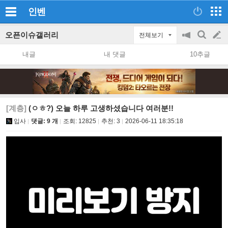
인벤
오픈이슈갤러리
전체보기
공
검
글
지
색
내글
내 댓글
10추글
on/off
쓰
기
[계층]
(ㅇㅎ?) 오늘 하루 고생하셨습니다 여러분!!
입사
댓글: 9 개
조회:
12825
추천:
3
2026-06-11 18:35:18