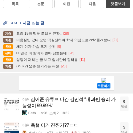
목록
본문
이전
다음
댓글보기
ㅇㅇㄱ 지금 뜨는 글
요즘 19금 떡툰 도입부 근황..
[28]
계층
미용실만 갔다 오면 떡실신하여 학대 의심으로 cctv 돌려보니
[21]
계층
세계 여자 가슴 크기 순위
[9]
유머
00년생 이 할미가 번따 당했는데
[26]
유머
엉덩이 때리는 글 보고 썸녀한테 질러봄
[11]
유머
(ㅇㅎ?) 요즘 인기라는 패션
[23]
계층
김어준 유튜브 나간 김민석 “내 과반 승리 가
이슈
0
능성이 99.99%”
댓글
Earth
Lv.96
조회 2
18:32
축협 이거 진짠가??ㄷㄷ
이슈
5
댓글