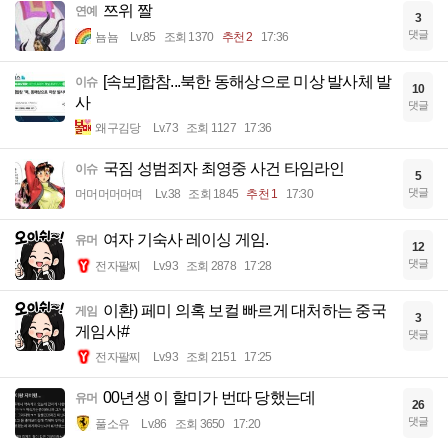
쯔위 짤
연예
3
댓글
뇸뇸
Lv.85
조회 1370
추천 2
17:36
[속보]합참...북한 동해상으로 미상 발사체 발
이슈
10
사
댓글
왜구김당
Lv.73
조회 1127
17:36
국짐 성범죄자 최영중 사건 타임라인
이슈
5
댓글
머머머머머며
Lv.38
조회 1845
추천 1
17:30
여자 기숙사 레이싱 게임.
유머
12
댓글
전자팔찌
Lv.93
조회 2878
17:28
이환) 페미 의혹 보컬 빠르게 대처하는 중국
게임
3
게임사#
댓글
전자팔찌
Lv.93
조회 2151
17:25
00년생 이 할미가 번따 당했는데
유머
26
댓글
풀소유
Lv.86
조회 3650
17:20