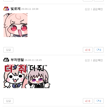
빛로제
26-06-11 18:38
신고
|
공감 확인
답글
0
0
부처멘탈
26-06-11 18:45
신고
|
공감 확인
답글
0
0