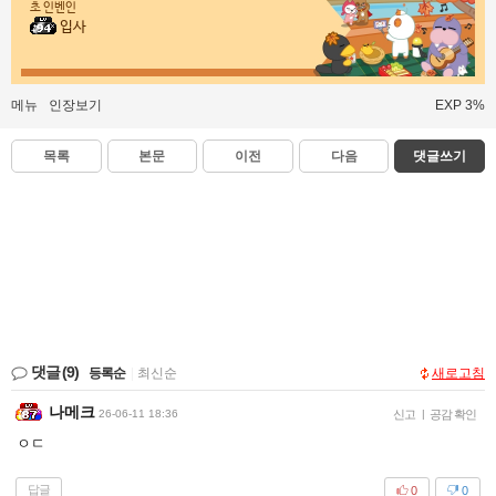
초 인벤인
입사
메뉴
인장보기
EXP 3%
목록
본문
이전
다음
댓글쓰기
댓글
(9)
등록순
|
최신순
새로고침
나메크
26-06-11 18:36
신고
|
공감 확인
ㅇㄷ
답글
0
0