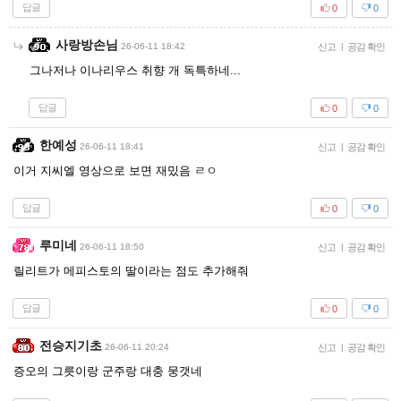
답글
0
0
사랑방손님
26-06-11 18:42
신고
|
공감 확인
그나저나 이나리우스 취향 개 독특하네...
답글
0
0
한예성
26-06-11 18:41
신고
|
공감 확인
이거 지씨엘 영상으로 보면 재밌음 ㄹㅇ
답글
0
0
루미네
26-06-11 18:50
신고
|
공감 확인
릴리트가 메피스토의 딸이라는 점도 추가해줘
답글
0
0
전승지기초
26-06-11 20:24
신고
|
공감 확인
증오의 그릇이랑 군주랑 대충 뭉갯네