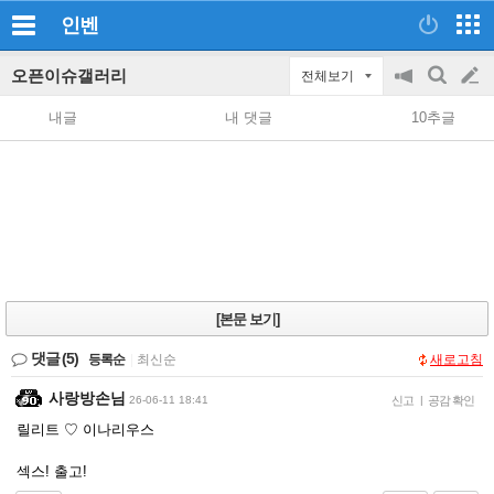
인벤
오픈이슈갤러리
전체보기
공
검
글
지
색
내글
내 댓글
10추글
on/off
쓰
기
[본문 보기]
댓글
(5)
등록순
|
최신순
새로고침
사랑방손님
26-06-11 18:41
신고
|
공감 확인
릴리트 ♡ 이나리우스
섹스! 출고!