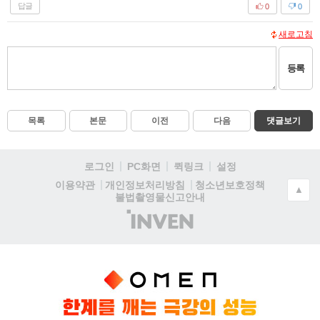
답글
0
0
새로고침
등록
목록
본문
이전
다음
댓글보기
로그인
PC화면
퀵링크
설정
청소년보호정책
이용약관
개인정보처리방침
▲
불법촬영물신고안내
(주)
인
벤