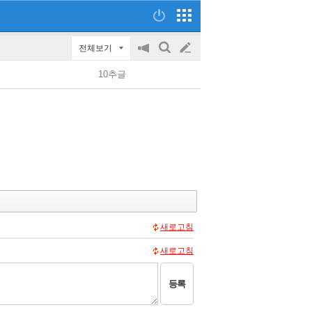
전체보기
공
검
글
지
색
10추글
on/off
쓰
기
새로고침
새로고침
등록