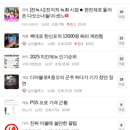
[전녹시] 전지적 녹화 시점★ 완전체로 돌아
연예
10
온 다섯소녀들! 리센느
댓글
아이스티이
Lv.32
조회 708
추천 1
10:43
백대표 한신포차 13000원 짜리 계란찜
계층
23
댓글
낭만블루스
Lv.91
조회 2320
추천 3
10:42
2025 치킨메뉴 인기순위
유머
23
댓글
구운겨란한판
Lv.37
조회 1534
10:37
디아블로4 증오의 군주 하다가 기가 찼던 장
게임
19
면
댓글
낭만블루스
Lv.91
조회 2119
10:36
PS5 프로 가격 근황
게임
6
댓글
파노키
Lv.51
조회 1711
10:36
진짜 더울때 쓸만한 꿀팁
기타
8
댓글