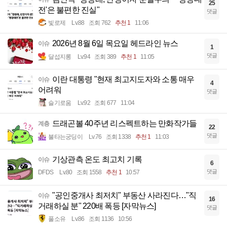
25
전'은 불편한 진실"
댓글
빛로제
Lv.88
조회 762
추천 1
11:06
2026년 8월 6일 목요일 헤드라인 뉴스
이슈
1
댓글
달섭지롱
Lv.94
조회 389
추천 1
11:05
이란 대통령 "현재 최고지도자와 소통 매우
이슈
4
어려워
댓글
슬기로움
Lv.92
조회 677
11:04
드래곤볼 40주년 리스펙트하는 만화작가들
계층
22
댓글
불타는궁딩이
Lv.76
조회 1338
추천 1
11:03
기상관측 온도 최고치 기록
이슈
6
댓글
DFDS
Lv.80
조회 1558
추천 1
10:57
"공인중개사 최저치" 부동산 사라진다…"직
이슈
16
거래하실 분" 220배 폭등 [자막뉴스]
댓글
풀소유
Lv.86
조회 1136
10:56