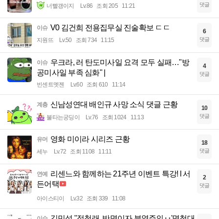
댓글
너빨갱이지
Lv.86
조회 205
11:21
V0 김건희 전용집무실 진술확보 ㄷㄷ
이슈
6
댓글
지원뜨
Lv.50
조회 734
11:15
우크라, 러 탄도미사일 요격 모두 실패…"방
이슈
4
공미사일 부족 심화" |
댓글
빈센트멧젠
Lv.60
조회 610
11:14
신남성연대 배인규 사망 소식 댓글 근황
계층
10
댓글
불타는궁딩이
Lv.76
조회 1024
11:13
영화 미이라 시리즈 근황
유머
18
댓글
세누
Lv.72
조회 1108
11:11
리센느와 함께하는 21주년 이벤트 특강! l 서
연예
2
든어택
댓글
아이스티이
Lv.32
조회 339
11:08
김민석 "정청래, 반명이자 분열주의‥'명청대
이슈