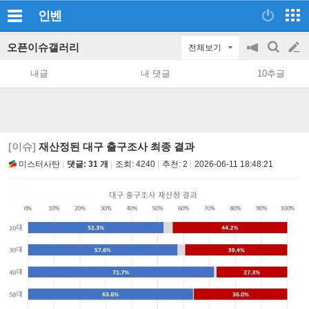
인벤
오픈이슈갤러리
전체보기
공
검
글
지
색
내글
내 댓글
10추글
on/off
쓰
기
[이슈]
재산정된 대구 출구조사 최종 결과
미스터사탄
댓글: 31 개
조회:
4240
추천:
2
2026-06-11 18:48:21