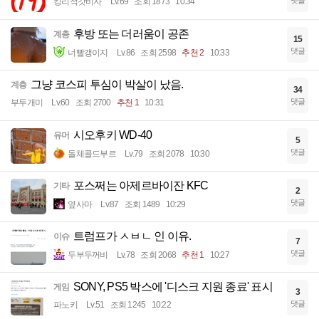
킹리적갓비자
Lv.69
조회 1873
10:34
후방 또는 더러움이 공존
계층
15
댓글
너빨갱이지
Lv.86
조회 2598
추천 2
10:33
그냥 코스피 투심이 박살이 났음.
계층
34
댓글
부두개미
Lv.60
조회 2700
추천 1
10:31
시오후키 WD-40
유머
5
댓글
돌체콜드부르
Lv.79
조회 2078
10:30
포스쩌는 아제르바이잔 KFC
기타
2
댓글
옆사마
Lv.87
조회 1489
10:29
트럼프가 ㅅㅂㄴ 인 이유.
이슈
7
댓글
두부두꺼비
Lv.78
조회 2068
추천 1
10:27
SONY, PS5 박스에 '디스크 지원 종료' 표시
게임
3
댓글
파노키
Lv.51
조회 1245
10:22