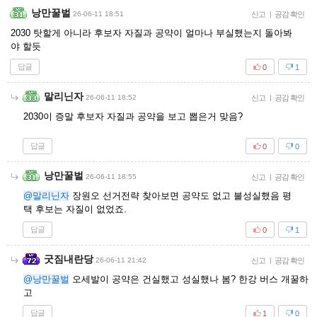
낭만꿀벌
26-06-11 18:51
신고
|
공감 확인
2030 탓할게 아니라 후보자 자질과 공약이 얼마나 부실했는지 돌아봐
야 할듯
답글
0
1
말리닌자
26-06-11 18:52
신고
|
공감 확인
2030이 증말 후보자 자질과 공약을 보고 뽑은거 맞음?
답글
0
0
낭만꿀벌
26-06-11 18:55
신고
|
공감 확인
@말리닌자
장원오 선거전략 찾아보면 공약도 없고 불성실했음 평
택 후보는 자질이 없었죠.
답글
0
1
굿짐내란당
26-06-11 21:42
신고
|
공감 확인
@낭만꿀벌
오세발이 공약은 건실했고 성실했나 봄? 한강 버스 개꿀하
고
답글
1
0