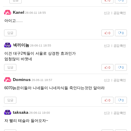
답글
0
0
Kanel
26-06-11 18:55
신고
|
공감 확인
아이고......
답글
0
0
넥끼이놈
26-06-11 18:55
신고
|
공감 확인
이건 대구2찍들이 서울로 상경한 효과인가
엄청많이 바꼇네
답글
0
0
Dominus
26-06-11 18:57
신고
|
공감 확인
6070늙은이들아 니네들이 니네자식들 죽인다는것만 알아라
답글
0
0
taksaka
26-06-11 19:00
신고
|
공감 확인
자 빨리 테슬라 들어오자~