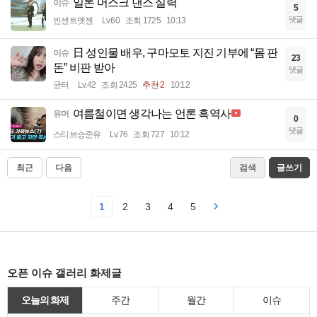
일론 머스크 댄스 실력
이슈
5
댓글
빈센트멧젠
Lv.60
조회 1725
10:13
日 성인물 배우, 구마모토 지진 기부에 “몸 판
이슈
23
돈” 비판 받아
댓글
균터
Lv.42
조회 2425
추천 2
10:12
여름철이면 생각나는 언론 흑역사
유머
0
댓글
스티브승준유
Lv.76
조회 727
10:12
최근
다음
검색
글쓰기
1
2
3
4
5
오픈 이슈 갤러리 화제글
오늘의 화제
주간
월간
이슈