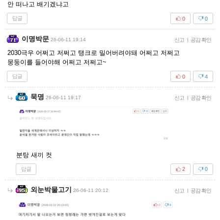
안 떠나고 배기겠냐고
답글
0
0
이명박문
26-06-11 19:14
신고
|
공감 확인
2030극우 어쩌고 저쩌고 탱크로 밀어버려야돼 어쩌고 저쩌고
뭉둥이를 들어야해 어쩌고 저쩌고~
답글
0
4
묵명
26-06-11 19:17
신고
|
공감 확인
분탕 새끼 컷
답글
2
0
외눈박물고기
26-06-11 20:12
신고
|
공감 확인