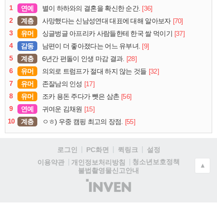
1
연예
[36]
별이 하하와의 결혼을 확신한 순간.
2
계층
[70]
사망했다는 신남성연대 대표에 대해 알아보자
3
유머
[37]
싱글벙글 아프리카 사람들한테 한국 쌀 먹이기
4
감동
[9]
남편이 더 좋아졌다는 어느 유부녀.
5
계층
[28]
6년간 편돌이 인생 마감 결과.
6
유머
[32]
의외로 트럼프가 절대 하지 않는 것들
7
유머
[17]
존잘남의 인성
8
유머
[56]
조카 용돈 주다가 뺏은 삼촌
9
연예
[15]
귀여운 김채원
10
계층
[55]
ㅇㅎ) 우중 캠핑 최고의 장점.
로그인
PC화면
퀵링크
설정
청소년보호정책
이용약관
개인정보처리방침
▲
불법촬영물신고안내
(주)
인
벤