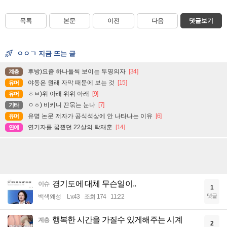
목록
본문
이전
다음
댓글보기
ㅇㅇㄱ 지금 뜨는 글
후방)요즘 하나둘씩 보이는 투명의자
[34]
계층
야동은 원래 자막 때문에 보는 것
[15]
유머
ㅎㅂ)위 아래 위위 아래
[9]
유머
ㅇㅎ) 비키니 끈묶는 눈나
[7]
기타
유명 논문 저자가 공식석상에 안 나타나는 이유
[6]
유머
연기자를 꿈꿨던 22살의 탁재훈
[14]
연예
경기도에 대체 무슨일이..
이슈
1
댓글
백색왜성
Lv.43
조회 174
11:22
행복한 시간을 가질수 있게해주는 시계
계층
2