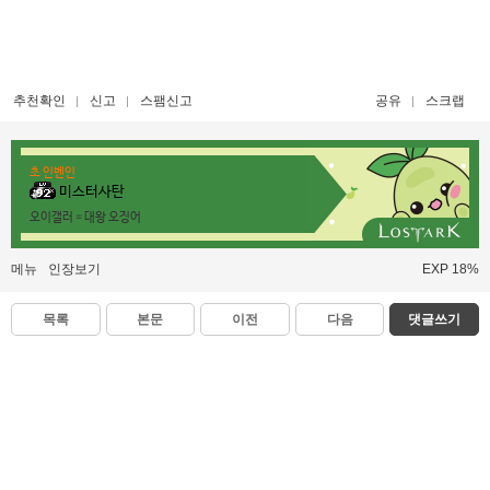
추천확인
신고
스팸신고
공유
스크랩
초 인벤인
미스터사탄
오이갤러 = 대왕 오징어
메뉴
인장보기
EXP 18%
목록
본문
이전
다음
댓글쓰기