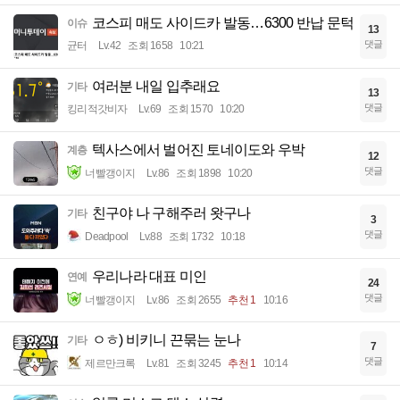
코스피 매도 사이드카 발동…6300 반납 문턱
이슈
13
댓글
균터
Lv.42
조회 1658
10:21
여러분 내일 입추래요
기타
13
댓글
킹리적갓비자
Lv.69
조회 1570
10:20
텍사스에서 벌어진 토네이도와 우박
계층
12
댓글
너빨갱이지
Lv.86
조회 1898
10:20
친구야 나 구해주러 왓구나
기타
3
댓글
Deadpool
Lv.88
조회 1732
10:18
우리나라 대표 미인
연예
24
댓글
너빨갱이지
Lv.86
조회 2655
추천 1
10:16
ㅇㅎ) 비키니 끈묶는 눈나
기타
7
댓글
제르만크록
Lv.81
조회 3245
추천 1
10:14