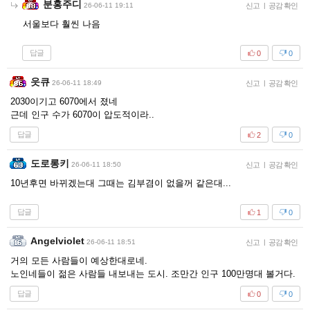
분홍주디
26-06-11 19:11
신고
|
공감 확인
서울보다 훨씬 나음
답글
0
0
읏큐
26-06-11 18:49
신고
|
공감 확인
2030이기고 6070에서 졌네
근데 인구 수가 6070이 압도적이라..
답글
2
0
도로롱키
26-06-11 18:50
신고
|
공감 확인
10년후면 바뀌겠는대 그때는 김부겸이 없을꺼 같은대...
답글
1
0
Angelviolet
26-06-11 18:51
신고
|
공감 확인
거의 모든 사람들이 예상한대로네.
노인네들이 젊은 사람들 내보내는 도시. 조만간 인구 100만명대 볼거다.
답글
0
0