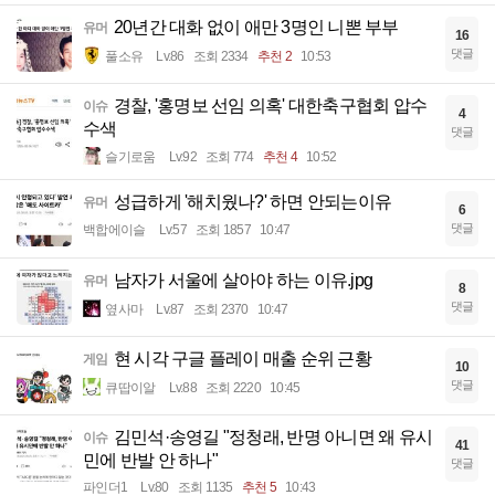
20년간 대화 없이 애만 3명인 니뽄 부부
유머
16
댓글
풀소유
Lv.86
조회 2334
추천 2
10:53
경찰, '홍명보 선임 의혹' 대한축구협회 압수
이슈
4
수색
댓글
슬기로움
Lv.92
조회 774
추천 4
10:52
성급하게 '해치웠나?' 하면 안되는이유
유머
6
댓글
백합에이슬
Lv.57
조회 1857
10:47
남자가 서울에 살아야 하는 이유.jpg
유머
8
댓글
옆사마
Lv.87
조회 2370
10:47
현 시각 구글 플레이 매출 순위 근황
게임
10
댓글
큐땁이알
Lv.88
조회 2220
10:45
김민석·송영길 "정청래, 반명 아니면 왜 유시
이슈
41
민에 반발 안 하나"
댓글
파인더1
Lv.80
조회 1135
추천 5
10:43