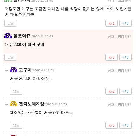
말리닌자
26-06-11 18:49
신고
|
공감 확인
저정도면 대구는 조금만 지나면 나름 희망이 없지는 않네. 70대 노인네들
만 다 없어진다면
답글
1
0
올로와쥬
26-06-11 18:49
신고
|
공감 확인
대수 2030이 훨씬 낫네
답글
3
0
고구머
26-06-11 18:51
신고
|
공감 확인
서울 20 30보다 나은듯...
답글
2
0
전국노래자랑
26-06-11 18:55
신고
|
공감 확인
깨어있는 간절함이 서울하고 다른듯
답글
0
0