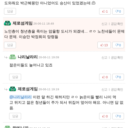
도와줘요 박근혜몽만 아니었어도 승산이 있었겠는데 🫠
답글
1
0
제로섬게임
26-06-11 18:49
신고
|
공감 확인
노인층이 청년층을 죽이는 암울항 도시가 되겠네... ㄹㅇ 노친네들이 문제
다 문제. 이승만 박정희의 망령들
답글
13
0
나리날라리
26-06-11 19:09
신고
|
공감 확인
젊은이들도 늘어나고 있죠
답글
0
0
제로섬게임
26-06-11 19:19
신고
|
공감 확인
@나리날라리
이런 말 하긴 뭐하지만 ㄹㅇ 늙은이들 빨리 나이 먹
고 뒤지고 젊은 청년들이 주가 되서 뒤집어 엎어야 해요. 아니면 답 없
음.
답글
0
0