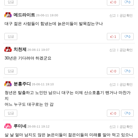
답글
0
0
메드라이트
26-06-11 19:00
신고
|
공감 확인
대구 젊은 사람들이 힘냈는데 늙은이들이 발목잡는구나
답글
1
0
치천제
26-06-11 19:07
신고
|
공감 확인
30년은 기다려야 하겠군요
답글
0
0
분홍주디
26-06-11 19:10
신고
|
공감 확인
청년은 탈출하고 노인만 남으니 대구는 이제 산소호흡기 뗀거나 마찬가
지
어느 누구도 대구로는 안 감
답글
0
0
루미네
26-06-11 19:12
신고
|
공감 확인
살 날 얼마 남지도 않은 늙은이들이 젊은이들의 미래를 말아 먹고 있으니