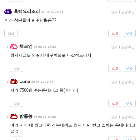
흑백요리조리
26-06-11 18:51
신고
|
공감 확인
어라 청년들이 민주당뽑음??
답글
0
0
체르엔
26-06-11 18:52
신고
|
공감 확인
최저시급도 안줘서 대구밖으로 나갈정도라서
답글
0
0
Luna
26-06-11 18:55
신고
|
공감 확인
저기 7500원 주는동네라고 함(카더라)
답글
0
0
밤톨쏭
26-06-11 19:05
신고
|
공감 확인
여기 지역 내 최고대학 경북대생도 최저 미만 받고 일하는 동네더라고
요;;;