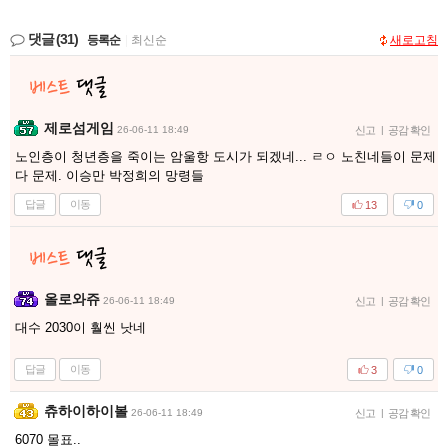
댓글
(31)
등록순
|
최신순
새로고침
제로섬게임
26-06-11 18:49
신고
|
공감 확인
노인층이 청년층을 죽이는 암울항 도시가 되겠네... ㄹㅇ 노친네들이 문제
다 문제. 이승만 박정희의 망령들
답글
이동
13
0
올로와쥬
26-06-11 18:49
신고
|
공감 확인
대수 2030이 훨씬 낫네
답글
이동
3
0
츄하이하이볼
26-06-11 18:49
신고
|
공감 확인
6070 몰표..