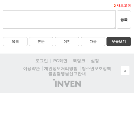
새로고침
등록
목록
본문
이전
다음
댓글보기
로그인
PC화면
퀵링크
설정
청소년보호정책
이용약관
개인정보처리방침
▲
불법촬영물신고안내
(주)
인
벤