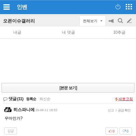
인벤
오픈이슈갤러리
전체보기
공
검
글
지
색
내글
내 댓글
10추글
on/off
쓰
기
[본문 보기]
댓글
(11)
등록순
|
최신순
새로고침
히스파니에
26-06-11 18:52
신고
|
공감 확인
우마인가?
답글
0
0