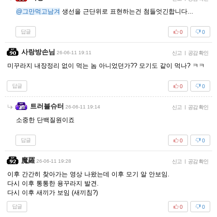
@그만먹고남겨
생선을 근단위로 표현하는건 첨들엇긴합니다...
답글
0
0
사랑방손님
26-06-11 19:11
신고
|
공감 확인
미꾸라지 내장정리 없이 먹는 놈 아니었던가?? 모기도 같이 먹나? ㅋㅋ
답글
0
0
트러블슈터
26-06-11 19:14
신고
|
공감 확인
소중한 단백질원이죠
답글
0
0
魔羅
26-06-11 19:28
신고
|
공감 확인
이후 간간히 찾아가는 영상 나왔는데 이후 모기 알 안보임.
다시 이후 통통한 용꾸라지 발견.
다시 이후 새끼가 보임 (새끼침?)
답글
0
0