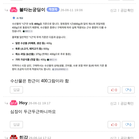
불타는궁딩이
26-06-11 19:06
신고
|
공감 확인
수산물은 한근이 400그람이라 함
답글
0
0
Hoy
26-06-11 19:17
신고
|
공감 확인
심장이 두근두근하니까요
답글
0
0
히강
26-06-14 17:12
신고
|
공감 확인