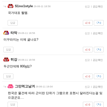
S1no1style
26-06-11 18:56
신고
|
공감 확인
국가대표 쩔템.
답글
0
0
타막
26-06-11 18:56
신고
|
공감 확인
미꾸라지는 이제 굶나요?
답글
0
0
히강
26-06-11 18:56
신고
|
공감 확인
두근인데왜 800g임?
답글
0
0
그만먹고남겨
26-06-11 19:04
신고
|
공감 확인
한국은 물건에 따라 근이란 단위가 그램으로 표현시 달라진다는걸 잊
으겼군요....
답글
0
0