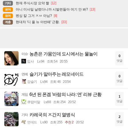
현재 주식시장 요약 짤
[12]
기타
아니 미사일 날렸다니까 시발련들아 여기 안 봐?
[13]
유머
펜싱 칼 그거 ㅈㅂ 아님?
[8]
유머
현대차 '디 올 뉴 아반떼' 근황.
[33]
계층
농촌은 가뭄인데 도시에서는 물놀이
이슈
0
댓글
입사
Lv.94
조회 54
20:55
슬기가 말아주는 레모네이드
연예
0
댓글
강슬기
Lv.94
조회 46
20:54
6년 된 폰겜 '바람의 나라: 연' 리뷰 근황
게임
1
댓글
큐땁이알
Lv.88
조회 254
20:52
카레국의 ㅈ간지 열병식
기타
2
댓글
언데드
Lv.90
조회 255
추천 2
20:52