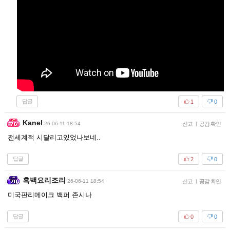
답글
1
0
Kanel
26-06-11 18:54
신고
|
공감 확인
전세계적 시달리고있었나보네..
답글
2
0
흑백요리조리
26-06-11 18:54
신고
|
공감 확인
미국판리메이크 백퍼 존시나
답글
0
0