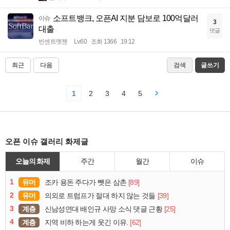
소프트뱅크, 오픈AI 지분 담보로 100억달러
이슈
3
대출
댓글
빈센트멧젠
Lv.60
조회 1366
19:12
최근
다음
검색
글쓰기
1
2
3
4
5
오픈 이슈 갤러리 화제글
오늘의 화제
주간
월간
이슈
1
유머
[89]
조카 용돈 주다가 뺏은 삼촌
2
유머
[39]
의외로 트럼프가 절대 하지 않는 것들
3
계층
[25]
신남성연대 배인규 사망 소식 댓글 근황
4
계층
[62]
지역 비하 하는게 웃긴 이유.