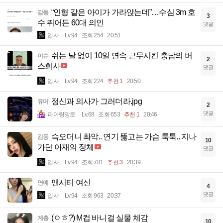
“인형 같은 아이가 가라앉는데”…수심 3m 호
감동
3
수 뛰어든 60대 의인
댓글
입사
Lv.94
조회 254
20:51
쉬는 날 없이 10일 연속 근무시킨 충남의 버
이슈
2
스회사
댓글
입사
Lv.94
조회 224
추천 1
20:50
정신과 의사가 그러더라.jpg
유머
2
댓글
파아랑망토
Lv.68
조회 653
추천 1
20:46
슥오더니 촤악.. 연기 뚫고는 가슴 툭툭.. 지나
감동
10
가던 아재의 정체
댓글
입사
Lv.94
조회 781
추천 3
20:39
맨시티 여신
연예
4
댓글
입사
Lv.94
조회 963
20:37
(ㅇㅎ?) M컵 바니걸 실물 체감
계층
10