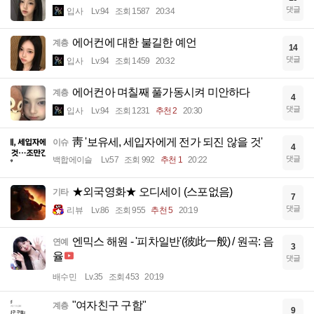
댓글
입사
Lv.94
조회 1587
20:34
에어컨에 대한 불길한 예언
계층
14
댓글
입사
Lv.94
조회 1459
20:32
에어컨아 며칠째 풀가동시켜 미안하다
계층
4
댓글
입사
Lv.94
조회 1231
추천 2
20:30
靑 '보유세, 세입자에게 전가 되진 않을 것'
이슈
4
댓글
백합에이슬
Lv.57
조회 992
추천 1
20:22
★외국영화★ 오디세이 (스포없음)
기타
7
댓글
리뷰
Lv.86
조회 955
추천 5
20:19
엔믹스 해원 - '피차일반'(彼此一般) / 원곡: 음
연예
3
율
댓글
배수민
Lv.35
조회 453
20:19
"여자친구 구함"
계층
9