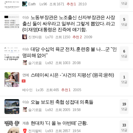
댓글
Earth
Lv.96
조회 1671
추천 1
20:10
노동부장관은 노조출신 산자부장관은 사장
이슈
5
출신 둘이 싸우라고 일부러 그렇게 뽑았다. 라고
댓글
(이재명)대통령은 진즉에 얘기함.
진겟타원
Lv.70
조회 1150
추천 2
20:09
대당 수십억 육군 전차, 훈련중 불 나…군 "인
이슈
6
명피해 없어"
댓글
슬기로움
Lv.92
조회 1003
20:08
스테이씨 시은 - '사건의 지평선' (원곡:윤하)
연예
1
댓글
배수민
Lv.35
조회 465
추천 1
20:05
오늘 보도된 축협 성접대 의혹들
이슈
19
댓글
슬기로움
Lv.92
조회 2005
19:58
현대차 '디 올 뉴 아반떼' 근황.
계층
33
댓글
전자팔찌
Lv.93
조회 2857
19:54