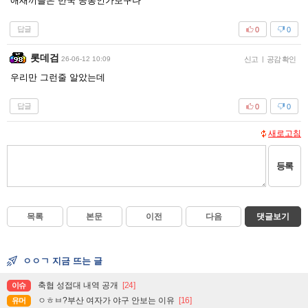
애새끼들은 만국 공통인가보구나
답글
0
0
롯데검
26-06-12 10:09
신고
|
공감 확인
우리만 그런줄 알았는데
답글
0
0
새로고침
등록
목록
본문
이전
다음
댓글보기
ㅇㅇㄱ 지금 뜨는 글
축협 성접대 내역 공개
[24]
이슈
ㅇㅎㅂ?부산 여자가 야구 안보는 이유
[16]
유머