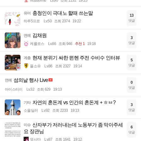
Nozdormu
Lv.90
조회 1132
19:25
충청인이 극대노 할때 쓰는말
유머
13
댓글
하루5프로
Lv.50
조회 2374
19:22
김채원
연예
3
댓글
케를로스
Lv.86
조회 946
추천 1
19:18
현재 분위기 싸한 뮌헨 주전 수비수 인터뷰
계층
5
댓글
풀소유
Lv.86
조회 2327
19:14
섬의날 행사 Live
연예
0
댓글
아이스티이
Lv.32
조회 629
19:13
자연의 혼돈계 vs 인간의 혼돈계 + ㅎㅂ?
기타
3
댓글
소울딜러
Lv.92
조회 2233
19:13
산자부가 저러내는데 노동부가 좀 막아주세
이슈
6
요 장관님
댓글
옆사마
Lv.87
조회 1641
19:12