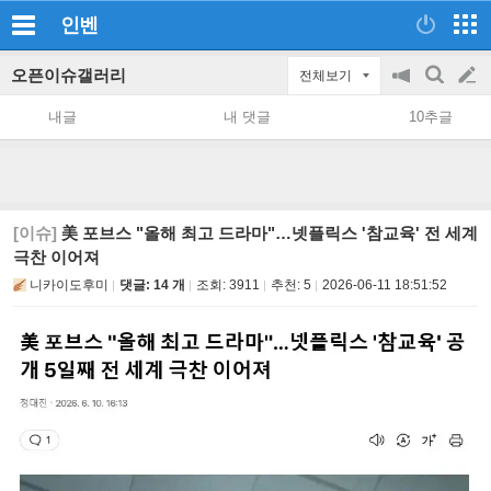
인벤
오픈이슈갤러리
전체보기
공
검
글
지
색
내글
내 댓글
10추글
on/off
쓰
기
[이슈]
美 포브스 "올해 최고 드라마"…넷플릭스 '참교육' 전 세계
극찬 이어져
니카이도후미
댓글: 14 개
조회:
3911
추천:
5
2026-06-11 18:51:52