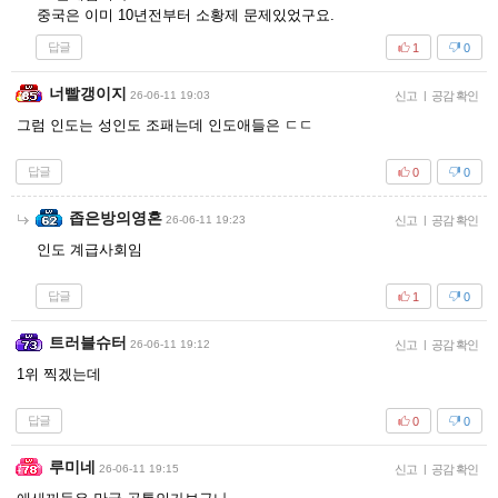
중국은 이미 10년전부터 소황제 문제있었구요.
답글
1
0
너빨갱이지
26-06-11 19:03
신고
|
공감 확인
그럼 인도는 성인도 조패는데 인도애들은 ㄷㄷ
답글
0
0
좁은방의영혼
26-06-11 19:23
신고
|
공감 확인
인도 계급사회임
답글
1
0
트러블슈터
26-06-11 19:12
신고
|
공감 확인
1위 찍겠는데
답글
0
0
루미네
26-06-11 19:15
신고
|
공감 확인