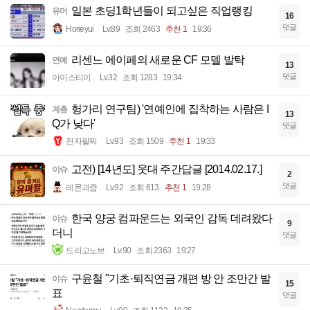
일본 초딩1학년들이 되고싶은 직업랭킹
유머
16
댓글
Horieyui
Lv.89
조회 2463
추천 1
19:36
리센느 에이페의 새로운 CF 모델 발탁
연예
13
댓글
아이스티이
Lv.32
조회 1283
19:34
헝가리 연구팀) '연예인에 집착하는 사람은 I
계층
13
Q가 낮다'
댓글
전자팔찌
Lv.93
조회 1509
추천 1
19:33
고전) [14년도] 웃대 주간답글 [2014.02.17.]
이슈
2
댓글
레몬과즙
Lv.92
조회 613
추천 1
19:28
한국 양궁 컴파운드는 외국인 감독 데려왔다
이슈
9
더니
댓글
드라고노브
Lv.90
조회 2363
19:27
구윤철 "기초·퇴직연금 개편 방 안 조만간 발
이슈
15
표
댓글