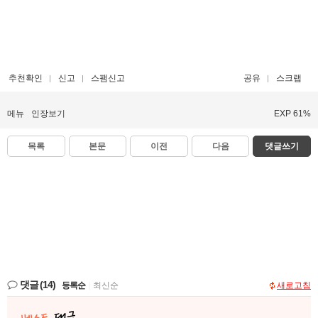
추천확인
신고
스팸신고
공유
스크랩
메뉴
인장보기
EXP 61%
목록
본문
이전
다음
댓글쓰기
댓글
(14)
등록순
|
최신순
새로고침