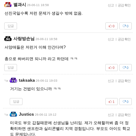
별과시
26-06-11 18:58
신고
|
공감 확인
선진국일수록 저런 문제가 생길수 밖에 없음.
답글
0
0
사랑방손님
26-06-11 18:58
신고
|
공감 확인
서양애들은 저런거 이해 안간다며?
총으로 쏴버리면 되니까 라고 하던데 ㅋㅋ
답글
0
0
taksaka
26-06-11 19:03
신고
|
공감 확인
거기는 건법이 있으니까 ㅋㅋ
답글
1
0
Justics
26-06-11 19:12
신고
|
공감 확인
미국도 부모 갑질때문에 선생님들 난리임. 제가 오해할까봐 좀 더 정
확히하면 샌프란과 실리콘밸리 지역 경험입니다. 부모도 아이도 학교
도 문제입니다.