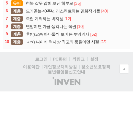
5
유머
[35]
한복 잘못 입혀 보낸 학부모
6
계층
[40]
드래곤볼 40주년 리스펙트하는 만화작가들
7
계층
[12]
축협 개혁하는 박지성
8
계층
[10]
연말이면 가끔 생각나는 직원
9
계층
[52]
후방)요즘 하나둘씩 보이는 투명의자
10
계층
[23]
ㅇㅎ) 나이키 역사상 최고의 품질이던 시절
로그인
PC화면
퀵링크
설정
청소년보호정책
이용약관
개인정보처리방침
▲
불법촬영물신고안내
(주)
인
벤