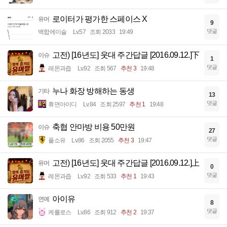
로이터가 평가한 스페이스 X
유머
9
댓글
백합에이슬
Lv.57
조회 2033
19:49
고전) [16년도] 웃대 주간답글 [2016.09.12.]下
이슈
1
댓글
레몬과즙
Lv.92
조회 567
추천 3
19:48
누나 화장 방해하는 동생
기타
13
댓글
휴면아이디
Lv.84
조회 2597
추천 1
19:48
축협 안마방 비용 50만원
이슈
27
댓글
풀소유
Lv.86
조회 2055
추천 3
19:47
고전) [16년도] 웃대 주간답글 [2016.09.12.]上
유머
0
댓글
레몬과즙
Lv.92
조회 533
추천 1
19:43
아이유
연예
8
댓글
케를로스
Lv.86
조회 912
추천 2
19:37