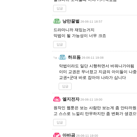
답글
낭만꿀벌
26-06-11 18:57
드라마니까 재밌는거지
악법이 될 가능성이 너무 크죠
답글
하프돔
26-06-11 19:08
악법이라도 일단 시행하면서 바꿔나가야됨
이미 교권은 무너졌고 지금의 아이들이 나중
교권+군대 바로 잡아야 나라가 삽니다
답글
엘지전자
26-06-11 19:00
원작인 웹툰은 보는 사람만 보는게 좀 안타까웠
고 스스로 느낄리 만무하지만 좀 변화가 생겼으
답글
아바곰
26-06-11 19:00