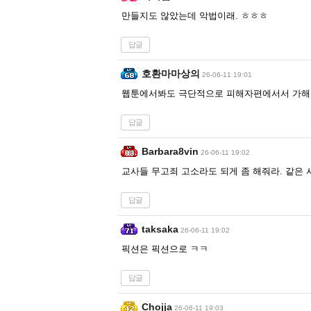
만들지도 않았는데 악법이래. ㅎㅎㅎ
답글
호환마마상의
26-06-11 19:01
웹툰에서봐도 극단적으로 피해자편에서서 가
답글
Barbara8vin
26-06-11 19:02
교사들 무고죄 고소라도 되게 좀 해줘라. 같은
답글
taksaka
26-06-11 19:02
픽션은 픽션으로 ㅋㅋ
답글
Chojja
26-06-11 19:03