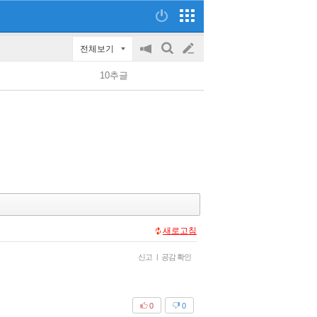
전체보기
공
검
글
지
색
10추글
on/off
쓰
기
새로고침
신고
|
공감 확인
0
0