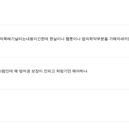
해자뚝배기날리는내용이긴한데 현실이나 웹툰이나 법의취약부분을 가해자새끼
 사람인데 왜 방어권 보장이 안되고 쳐맞기만 해야하냐.