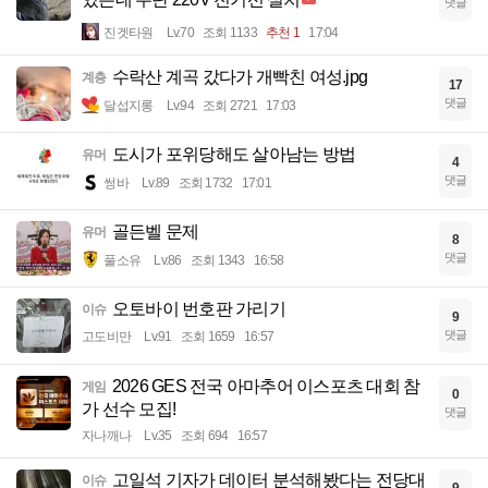
댓글
진겟타원
Lv.70
조회 1133
추천 1
17:04
수락산 계곡 갔다가 개빡친 여성.jpg
계층
17
댓글
달섭지롱
Lv.94
조회 2721
17:03
도시가 포위당해도 살아남는 방법
유머
4
댓글
썽바
Lv.89
조회 1732
17:01
골든벨 문제
유머
8
댓글
풀소유
Lv.86
조회 1343
16:58
오토바이 번호판 가리기
이슈
9
댓글
고도비만
Lv.91
조회 1659
16:57
2026 GES 전국 아마추어 이스포츠 대회 참
게임
0
가 선수 모집!
댓글
자나깨나
Lv.35
조회 694
16:57
고일석 기자가 데이터 분석해봤다는 전당대
이슈