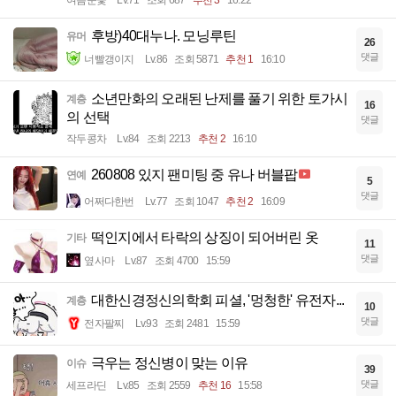
여름눈꽃
Lv.71
조회 687
추천 3
16:22
후방)40대누나. 모닝루틴
유머
26
댓글
너빨갱이지
Lv.86
조회 5871
추천 1
16:10
소년만화의 오래된 난제를 풀기 위한 토가시
계층
16
의 선택
댓글
작두콩차
Lv.84
조회 2213
추천 2
16:10
260808 있지 팬미팅 중 유나 버블팝
연예
5
댓글
어쩌다한번
Lv.77
조회 1047
추천 2
16:09
떡인지에서 타락의 상징이 되어버린 옷
기타
11
댓글
옆사마
Lv.87
조회 4700
15:59
대한신경정신의학회 피셜, '멍청한' 유전자...
계층
10
댓글
전자팔찌
Lv.93
조회 2481
15:59
극우는 정신병이 맞는 이유
이슈
39
댓글
세프라딘
Lv.85
조회 2559
추천 16
15:58