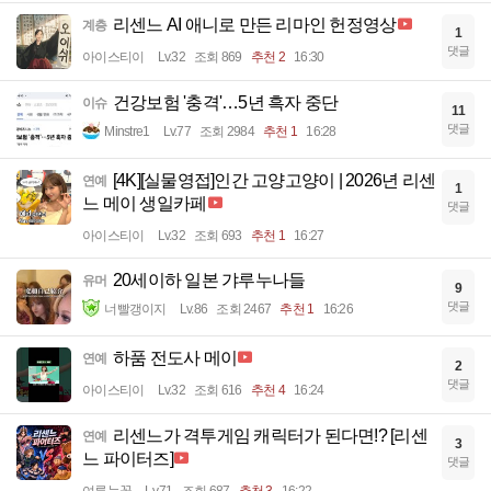
리센느 AI 애니로 만든 리마인 헌정영상
계층
1
댓글
아이스티이
Lv.32
조회 869
추천 2
16:30
건강보험 '충격'…5년 흑자 중단
이슈
11
댓글
Minstre1
Lv.77
조회 2984
추천 1
16:28
[4K][실물영접]인간 고양고양이 | 2026년 리센
연예
1
느 메이 생일카페
댓글
아이스티이
Lv.32
조회 693
추천 1
16:27
20세이하 일본 갸루누나들
유머
9
댓글
너빨갱이지
Lv.86
조회 2467
추천 1
16:26
하품 전도사 메이
연예
2
댓글
아이스티이
Lv.32
조회 616
추천 4
16:24
리센느가 격투게임 캐릭터가 된다면!? [리센
연예
3
느 파이터즈]
댓글