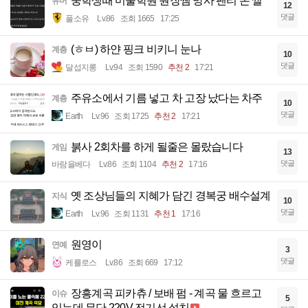
중학생때 미술학원 원장쌤 망사 팬티 본 썰
유머
12
댓글
풀소유
Lv.86
조회 1665
17:25
(ㅎㅂ) 하얀 핑크 비키니 눈나
계층
10
댓글
달섭지롱
Lv.94
조회 1590
추천 2
17:21
주유소에서 기름 넣고 차 고장 났다는 차주
계층
10
댓글
Earth
Lv.96
조회 1725
추천 2
17:21
붉사 2회차를 하게 될줄은 몰랐습니다
게임
13
댓글
바람을베다
Lv.86
조회 1104
추천 2
17:16
옛 조상님들의 지혜가 담긴 경복궁 배수설계
지식
10
댓글
Earth
Lv.96
조회 1131
추천 1
17:16
원영이
연예
3
댓글
케를로스
Lv.86
조회 669
17:12
장흥계곡 피카츄 / 보배 펌 - 계곡 물 흐르고
이슈
5
있는데 무단 220V 전기선 설치