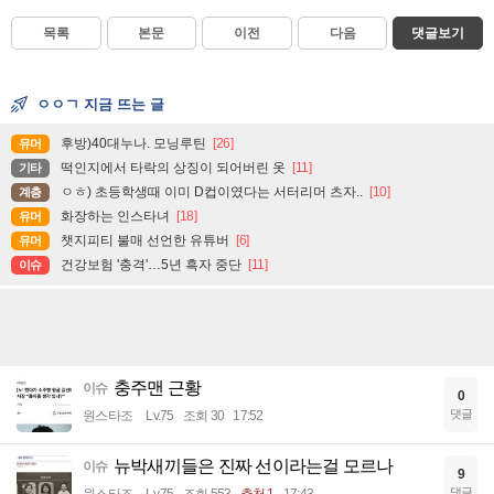
목록
본문
이전
다음
댓글보기
ㅇㅇㄱ 지금 뜨는 글
후방)40대누나. 모닝루틴
[26]
유머
떡인지에서 타락의 상징이 되어버린 옷
[11]
기타
ㅇㅎ) 초등학생때 이미 D컵이였다는 서터리머 츠자..
[10]
계층
화장하는 인스타녀
[18]
유머
챗지피티 불매 선언한 유튜버
[6]
유머
건강보험 '충격'…5년 흑자 중단
[11]
이슈
충주맨 근황
이슈
0
댓글
원스타조
Lv.75
조회 30
17:52
뉴박새끼들은 진짜 선이라는걸 모르나
이슈
9
댓글