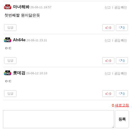
마녀해봐
26-06-11 19:57
신고
|
공감 확인
첫번째짤 원이닮은듯
답글
0
0
Ah64e
26-06-11 23:11
신고
|
공감 확인
ㅇㄷ
답글
0
0
롯데검
26-06-12 10:10
신고
|
공감 확인
ㅇㄷ
답글
0
0
새로고침
등록