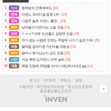
1
지식
[15]
중력댐의 건축해부도
2
연예
[16]
리센느 프리티걸 음중 1위~
3
연예
[23]
다음주 놀토 리센느 출연...
4
유머
[12]
남자들이 미친다는 스킬 모음
5
연예
[43]
ㅇㅎㅂ? 어제 오션월드 김채연 모음
6
유머
[25]
차가 없는 사람은 모르는 주말에 나가기 싫은 이유
7
계층
[18]
딸처럼 업어키운 7년 터울 여동생
8
유머
[26]
얼마나 화가났는지 감도 안옴
9
사진
[36]
지금 북한 삼지연시 지역 날씨
10
계층
[14]
30점 만점에 29점을 쏘다니 대단하시네요.jpg
로그인
PC화면
퀵링크
설정
청소년보호정책
이용약관
개인정보처리방침
▲
불법촬영물신고안내
(주)
인
벤