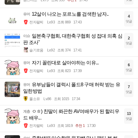
원스타조
Lv.75
조회 553
추천 1
17:43
12살이 나오는 포르노를 검색한 남자..
유머
4
댓글
전자팔찌
Lv.93
조회 869
17:43
일본축구협회, 대한축구협회 성 접대 의혹 심
이슈
2
판 조사"
댓글
슬기로움
Lv.92
조회 374
17:41
자기 꼴린대로 살아야하는 이유...
유머
6
댓글
전자팔찌
Lv.93
조회 823
17:39
유부남들이 갤럭시 폴드8 구매 허락 받는 유
유머
7
일한방법
댓글
풀소유
Lv.86
조회 1015
17:34
ㅇㅎ) 친딸이 롸끈한 AV여배우가 된 할리우
계층
13
드 배우...
댓글
전자팔찌
Lv.93
조회 1819
추천 1
17:30