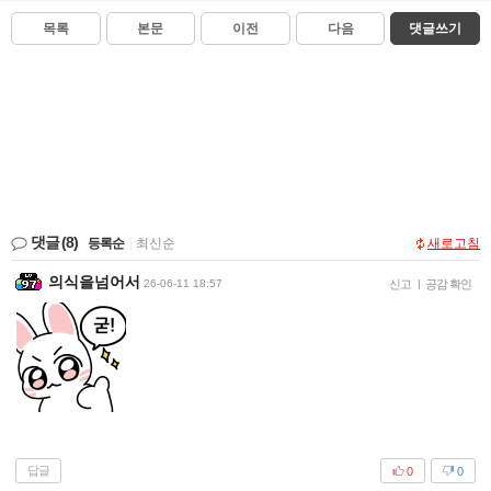
목록
본문
이전
다음
댓글쓰기
댓글
(8)
등록순
|
최신순
새로고침
의식을넘어서
26-06-11 18:57
신고
|
공감 확인
답글
0
0