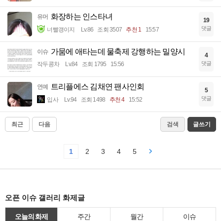
화장하는 인스타녀
유머
19
댓글
너빨갱이지
Lv.86
조회 3507
추천 1
15:57
가뭄에 애타는데 물축제 강행하는 밀양시
이슈
4
댓글
작두콩차
Lv.84
조회 1795
15:56
트리플에스 김채연 팬사인회
연예
5
댓글
입사
Lv.94
조회 1498
추천 4
15:52
최근
다음
검색
글쓰기
1
2
3
4
5
오픈 이슈 갤러리 화제글
오늘의 화제
주간
월간
이슈