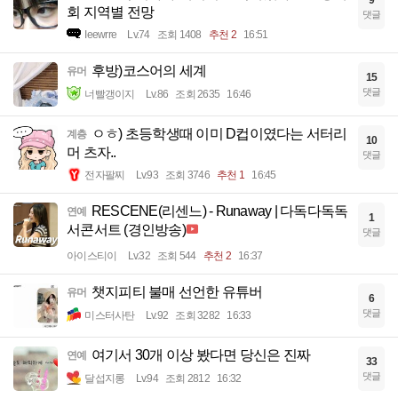
9
회 지역별 전망
댓글
Ieewrre
Lv.74
조회 1408
추천 2
16:51
후방)코스어의 세계
유머
15
댓글
너빨갱이지
Lv.86
조회 2635
16:46
ㅇㅎ) 초등학생때 이미 D컵이였다는 서터리
계층
10
머 츠자..
댓글
전자팔찌
Lv.93
조회 3746
추천 1
16:45
RESCENE(리센느) - Runaway | 다독다독독
연예
1
서콘서트 (경인방송)
댓글
아이스티이
Lv.32
조회 544
추천 2
16:37
챗지피티 불매 선언한 유튜버
유머
6
댓글
미스터사탄
Lv.92
조회 3282
16:33
여기서 30개 이상 봤다면 당신은 진짜
연예
33
댓글
달섭지롱
Lv.94
조회 2812
16:32