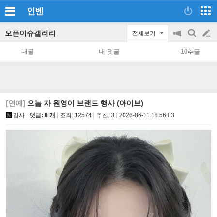
인벤
오픈이슈갤러리
전체보기
공
검
글
지
색
내글
내 댓글
10추글
on/off
쓰
기
[연예]
오늘 자 원영이 브랜드 행사 (아이브)
입사
댓글: 8 개
조회:
12574
추천:
3
2026-06-11 18:56:03