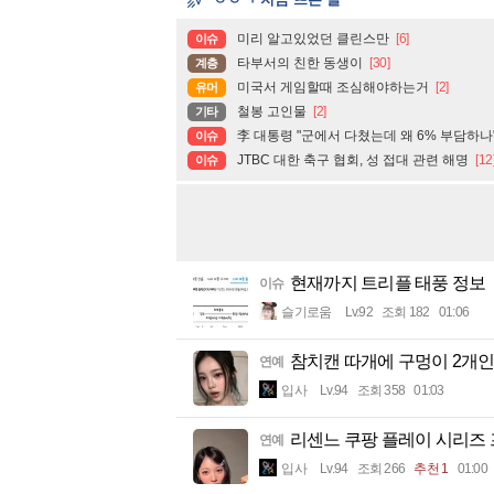
미리 알고있었던 클린스만
[6]
이슈
타부서의 친한 동생이
[30]
계층
미국서 게임할때 조심해야하는거
[2]
유머
철봉 고인물
[2]
기타
李 대통령 "군에서 다쳤는데 왜 6% 부담하
이슈
JTBC 대한 축구 협회, 성 접대 관련 해명
[12
이슈
현재까지 트리플 태풍 정보
이슈
슬기로움
Lv.92
조회 182
01:06
참치캔 따개에 구멍이 2개인
연예
입사
Lv.94
조회 358
01:03
리센느 쿠팡 플레이 시리즈
연예
입사
Lv.94
조회 266
추천 1
01:00