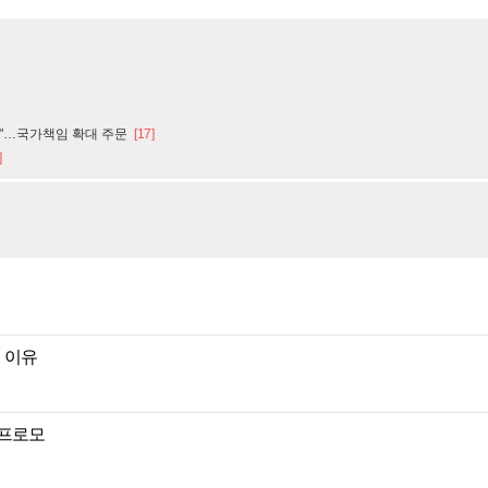
나"…국가책임 확대 주문
[17]
]
 이유
 프로모