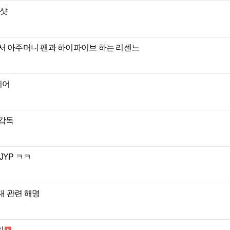
 샷
서 아주머니 팬과 하이파이브 하는 리센느
티어
 감독
JYP ㅋㅋ
접대 관련 해명
일