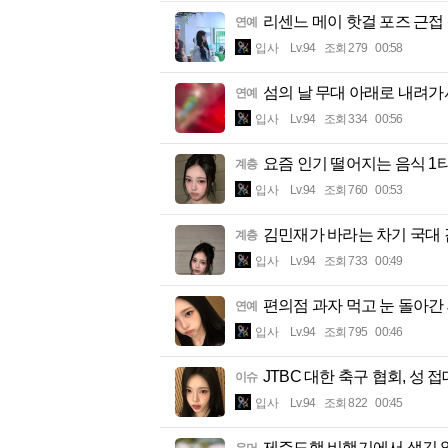
리센느 메이 핫걸 포즈 근접
연예
입사
Lv.94
조회 279
00:58
섬의 날 무대 아래로 내려가
연예
입사
Lv.94
조회 334
00:56
요즘 인기 떨어지는 음식 1
계층
입사
Lv.94
조회 760
00:53
김민재가 바라는 차기 국대
계층
입사
Lv.94
조회 733
00:49
편의점 과자 먹고 눈 돌아간 
연예
입사
Lv.94
조회 795
00:46
JTBC 대한 축구 협회, 성 
이슈
입사
Lv.94
조회 822
00:45
제주도행 비행기에서 생긴 