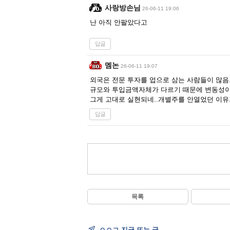
사랑방손님
26-06-11 19:06
난 아직 안팔았다고
답글
멤논
26-06-11 19:07
외국은 전문 투자를 업으로 삼는 사람들이 많음..
규모와 투입금액자체가 다르기 때문에 변동성
그게 고대로 실현되네..개별주를 안열었던 이유
답글
목록
ㅇㅇㄱ 지금 뜨는 글