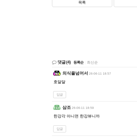
목록
댓글
(4)
등록순
|
최신순
의식을넘어서
26-06-11 18:57
호달달
답글
삼조
26-06-11 18:59
한강각 아니면 한강뷰니까
답글