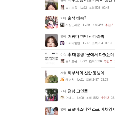
유머
슬기로움
Lv.92
조회 508
00:43
출석 해슴?
기타
사실난라쿤
Lv.89
조회 366
추천 2
어쩌다 한번 산다라박
연예
어쩌다한번
Lv.77
조회 784
00:31
李 대통령 "군에서 다쳤는데
이슈
슬기로움
Lv.92
조회 1026
추천 2
타부서의 친한 동생이
계층
쾌변왕
Lv.91
조회 2487
23:53
철봉 고인물
기타
언데드
Lv.90
조회 1552
추천 2
23
프로미스나인 스프 이채영 
연예