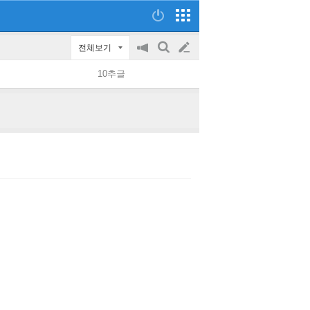
전체보기
공
검
글
지
색
10추글
on/off
쓰
기