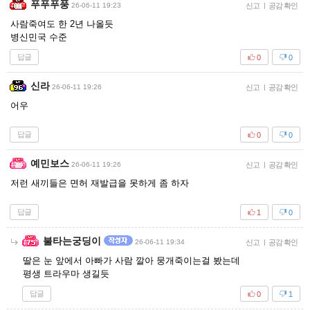
푸푸푸풍
26-06-11 19:23
신고
|
공감 확인
사람죽여도 한 2년 나올듯
병신민국 수준
답글
0
0
신라
26-06-11 19:26
신고
|
공감 확인
어우
답글
0
0
예민보스
26-06-11 19:26
신고
|
공감 확인
저런 새끼들은 면허 재발급을 못하게 좀 하자
답글
1
0
불타는궁딩이
26-06-11 19:34
신고
|
공감 확인
딸은 눈 앞에서 아빠가 사람 깔아 뭉개죽이는걸 봤는데
평생 트라우마 생길듯
답글
0
1