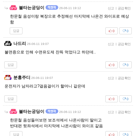
불타는궁딩이
26-06-11 19:12
신고
|
공감 확인
한문철 음성이랑 복장으로 추정해선 마지막에 나온건 와이프로 예상
함
답글
0
0
나드리
26-06-11 19:07
신고
|
공감 확인
불면증으로 인해 수면유도제 잔뜩 먹었다고 하던데..
답글
0
0
분홍주디
26-06-11 19:07
신고
|
공감 확인
운전자가 남자라고?걸음걸이가 할머니 같은데
답글
0
0
불타는궁딩이
26-06-11 19:12
신고
|
공감 확인
한문철 음성들어보면 보조석에서 나온사람이 딸이고
반대편 뒷좌석에서 마지막에 나온사람이 와이프 같음
답글
0
0