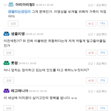
아리아리랑2
26-06-11 20:48
신고
|
공감 확인
@불타는궁딩이
그게 문제인가..이영상을 보게될 피해자 가족이 걱정
이다.
답글
1
0
생줄리앵
26-06-11 19:40
신고
|
공감 확인
미친색힌가? 와 진짜 이불밖은 위험하다는게 저게 저렇게 밀고들어올일
인가
답글
0
0
룻팡
26-06-11 19:42
신고
|
공감 확인
아니 앞차는 정지하고 있는데 인도를 타고 뭐하느누짓이지?
답글
0
0
레고매니아
26-06-11 20:18
신고
|
공감 확인
아 세상에 미치겠다 삼가고인의 명복을 빕니다 ㅠㅠ
답글
0
0