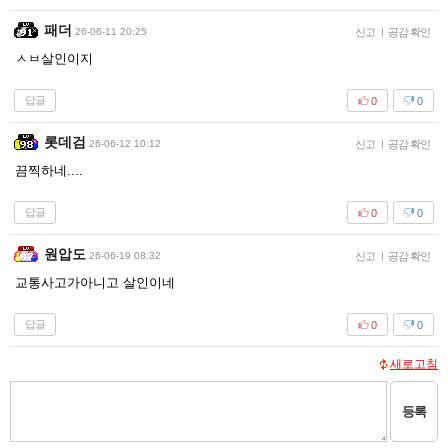
패더
26-06-11 20:25
신고
|
공감 확인
ㅅㅂ살인이지
답글
0
0
롯데검
26-06-12 10:12
신고
|
공감 확인
끔찍하네....
답글
0
0
원압도
26-06-19 08:32
신고
|
공감 확인
교통사고가아니고 살인이네
답글
0
0
새로고침
등록