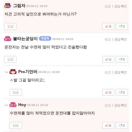
그림자
26-06-11 19:03
신고
|
공감 확인
저건 고의적 살인으로 봐여하는거 아닌가?
답글
9
0
불타는궁딩이
26-06-11 19:03
신고
|
공감 확인
운전자는 전날 수면제 많이 먹었다고 진술했다함
답글
0
0
Pro기만러
26-06-11 19:08
신고
|
공감 확인
ㅅ발 그걸 말이라고;;
답글
0
0
Hoy
26-06-11 19:16
신고
|
공감 확인
수면제를 많이 쳐먹었으면 운전대를 잡지말아야지
답글
6
0