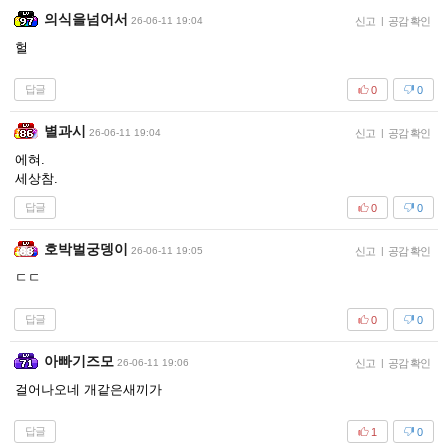
의식을넘어서
26-06-11 19:04
신고
|
공감 확인
헐
답글
0
0
별과시
26-06-11 19:04
신고
|
공감 확인
에혀.
세상참.
답글
0
0
호박벌궁뎅이
26-06-11 19:05
신고
|
공감 확인
ㄷㄷ
답글
0
0
아빠기즈모
26-06-11 19:06
신고
|
공감 확인
걸어나오네 개같은새끼가
답글
1
0