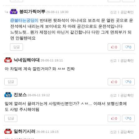
붕띠가찍어뿌
26-06-11 19:30
신고
|
공감 확인
@불타는궁딩이
반대편 뒷좌석이 아니네요 보조석 문 열린 곳으로 운
전석에서 내리는게 보이네요 차 아래 공간으로도 운전석입니다
느릿느릿.. 뭔가 제정신이 아닌거 같긴합니다 다만 그게 면죄부가 되
면 안될텐데요
답글
0
0
닉네임해야대
26-06-11 19:11
신고
|
공감 확인
아 차밑에 계속 깔린거야? 와 ㅆㅂ 진짜
답글
0
0
진보스
26-06-11 19:12
신고
|
공감 확인
밑에 깔려서 끌려가는게 사망하신분인가? ㅅㅂ... 이래서 보행신호에
도 사방 주시해야됨
답글
0
0
일하기시러
26-06-11 19:15
신고
|
공감 확인