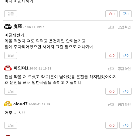
아니 미친새끼가
답글
0
0
魔羅
26-06-11 19:15
신고
|
공감 확인
미친새낀가..
약을 먹었다 쳐도 약먹고 운전하면 안되는거고
앞에 주차되어있으면 서야지 그걸 옆으로 쳐나가네
답글
0
0
파인더1
26-06-11 19:18
신고
|
공감 확인
전날 약을 처 드셨고 약 기운이 남아있음 운전을 하지말았어야지
왜 운전을 해서 엄한사람을 죽이고 지랄이냐
답글
0
0
cloud7
26-06-11 19:19
신고
|
공감 확인
어후... ㅅㅂ
답글
0
0