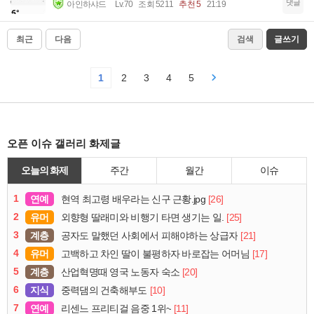
댓글
아인하샤드
Lv.70
조회 5211
추천 5
21:19
최근
다음
검색
글쓰기
1
2
3
4
5
오픈 이슈 갤러리 화제글
오늘의 화제
주간
월간
이슈
1
연예
[26]
현역 최고령 배우라는 신구 근황.jpg
2
유머
[25]
외향형 딸래미와 비행기 타면 생기는 일.
3
계층
[21]
공자도 말했던 사회에서 피해야하는 상급자
4
유머
[17]
고백하고 차인 딸이 불평하자 바로잡는 어머님
5
계층
[20]
산업혁명때 영국 노동자 숙소
6
지식
[10]
중력댐의 건축해부도
7
연예
[11]
리센느 프리티걸 음중 1위~