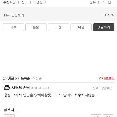
추천확인
신고
스팸신고
공유
스크랩
메뉴
인장보기
EXP 6%
목록
본문
이전
다음
댓글쓰기
댓글
(7)
등록순
|
최신순
새로고침
사랑방손님
26-06-11 19:14
신고
|
공감 확인
청렴 그자체 인간을 앉혀야할듯... 어느 당에도 치우치지않는...
없겟지...