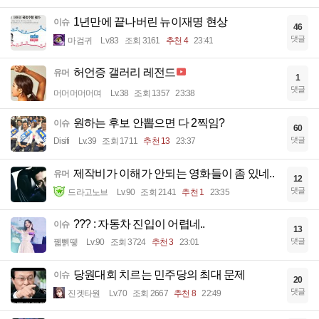
1년만에 끝나버린 뉴이재명 현상
이슈
46
댓글
마검귀
Lv.83
조회 3161
추천 4
23:41
허언증 갤러리 레전드
유머
1
댓글
머머머머머며
Lv.38
조회 1357
23:38
원하는 후보 안뽑으면 다 2찍임?
이슈
60
댓글
Disifi
Lv.39
조회 1711
추천 13
23:37
제작비가 이해가 안되는 영화들이 좀 있네..
유머
12
댓글
드라고노브
Lv.90
조회 2141
추천 1
23:35
??? : 자동차 진입이 어렵네..
이슈
13
댓글
꿻뻵뗗
Lv.90
조회 3724
추천 3
23:01
당원대회 치르는 민주당의 최대 문제
이슈
20
댓글
진겟타원
Lv.70
조회 2667
추천 8
22:49