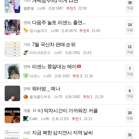
개빡침주의) 이게 12년
기타
39
댓글
꿻뻵뗗
Lv.90
조회 5887
추천 5
22:09
다음주 놀토 리센느 출연...
연예
14
댓글
많이슬프다
Lv.90
조회 3879
추천 8
21:48
7월 국산차 판매 순위
기타
11
댓글
라라크로포드
Lv.87
조회 3952
21:43
리센느 쫑알대는 메이
연예
7
댓글
대센느
Lv.91
조회 1433
추천 3
21:30
워터밤 _ 예나
연예
6
댓글
돌체콜드부르
Lv.79
조회 3082
추천 1
21:24
ㅇㅎ) 막차시간이 가까워진 커플
계층
20
댓글
Earth
Lv.96
조회 11151
추천 1
21:21
지금 북한 삼지연시 지역 날씨
사진
31