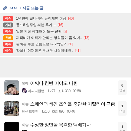
ㅇㅇㄱ 지금 뜨는 글
1년만에 끝나버린 뉴이재명 현상
[46]
이슈
폴드8 일주일 써본 후기....
[16]
기타
일본 지진 피해현장 도독 근황
[2]
이슈
제작비가 이해가 안되는 영화들이 좀 있네..
[12]
유머
원하는 후보 안뽑으면 다 2찍임?
[60]
이슈
확실히 이재명은 무서운 사람이네요..
[41]
이슈
어쩌다 한번 미야오 나린
연예
0
댓글
어쩌다한번
Lv.77
조회 330
00:58
스페인과 솅겐 조약을 중단한 이탈리아 근황
이슈
1
댓글
빈센트멧젠
Lv.60
조회 895
00:46
수상한 장면을 목격한 택배기사
이슈
1