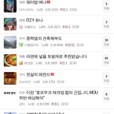
워터밤 예나
연예
5
댓글
아이스티이
Lv.32
조회 1419
추천 1
22:41
ITZY 유나
연예
3
댓글
케를로스
Lv.86
조회 1613
추천 1
22:36
중력댐의 건축해부도
지식
10
댓글
너빨갱이지
Lv.86
조회 4646
추천 12
22:33
라면에 넣을 토핑재료 추천받습니다
계층
63
댓글
쾌변왕
Lv.91
조회 2839
추천 1
22:30
전설의 레전드
지식
2
댓글
아브라카
Lv.91
조회 1754
22:10
이란 "호르무즈 재개방 합의 근접...미, MOU
이슈
8
위반 배상해야"
댓글
균터
Lv.42
조회 1589
추천 1
22:10