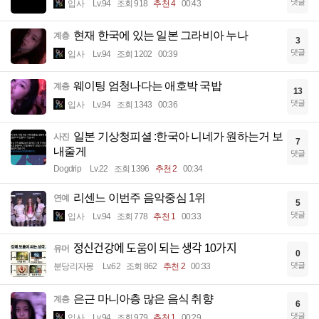
댓글
입사
Lv.94
조회 918
추천 4
00:43
현재 한국에 있는 일본 그라비아 누나
계층
3
댓글
입사
Lv.94
조회 1202
00:39
웨이팅 엄청나다는 애호박 국밥
계층
13
댓글
입사
Lv.94
조회 1343
00:36
일본 기상청피셜 :한국아 니네가 원하는거 보
사진
7
내줄게
댓글
Dogdrip
Lv.22
조회 1396
추천 2
00:34
리센느 이번주 음악중심 1위
연예
5
댓글
입사
Lv.94
조회 778
추천 1
00:33
정신건강에 도움이 되는 생각 10가지
유머
0
댓글
분당리자몽
Lv.62
조회 862
추천 2
00:33
은근 마니아층 많은 음식 취향
계층
6
댓글
입사
Lv.94
조회 979
추천 1
00:29