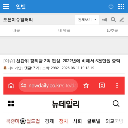
인벤
오픈이슈갤러리
전체보기
공
검
글
지
색
내글
내 댓글
10추글
on/off
쓰
기
[이슈]
선관위 장려금 2억 편성. 2022년에 비해서 5천만원 증액
레이키얀
댓글: 7 개
조회:
2982
2026-06-11 19:13:19