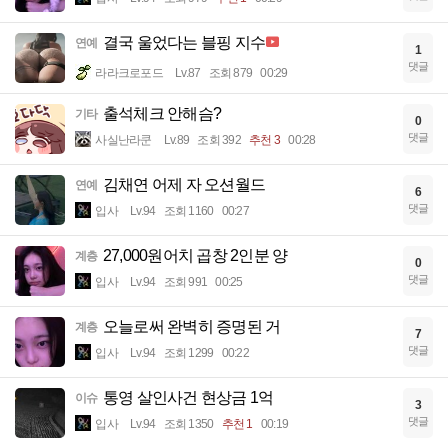
결국 울었다는 블핑 지수
연예
1
댓글
라라크로포드
Lv.87
조회 879
00:29
출석체크 안해슴?
기타
0
댓글
사실난라쿤
Lv.89
조회 392
추천 3
00:28
김채연 어제 자 오션월드
연예
6
댓글
입사
Lv.94
조회 1160
00:27
27,000원어치 곱창 2인분 양
계층
0
댓글
입사
Lv.94
조회 991
00:25
오늘로써 완벽히 증명된 거
계층
7
댓글
입사
Lv.94
조회 1299
00:22
통영 살인사건 현상금 1억
이슈
3
댓글
입사
Lv.94
조회 1350
추천 1
00:19