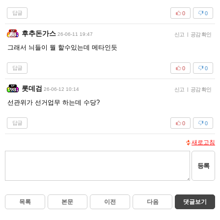
답글
0
0
후추돈가스
26-06-11 19:47
신고
|
공감 확인
그래서 늬들이 뭘 할수있는데 메타인듯
답글
0
0
롯데검
26-06-12 10:14
신고
|
공감 확인
선관위가 선거업무 하는데 수당?
답글
0
0
새로고침
등록
목록
본문
이전
다음
댓글보기