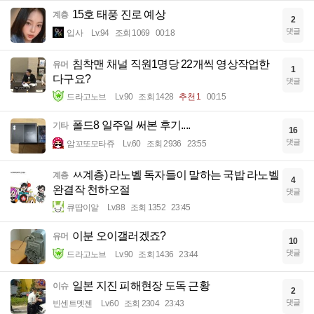
15호 태풍 진로 예상
계층
2
댓글
입사
Lv.94
조회 1069
00:18
침착맨 채널 직원1명당 22개씩 영상작업한
유머
1
다구요?
댓글
드라고노브
Lv.90
조회 1428
추천 1
00:15
폴드8 일주일 써본 후기....
기타
16
댓글
암꼬또모타쥬
Lv.60
조회 2936
23:55
ㅆ계층) 라노벨 독자들이 말하는 국밥 라노벨
계층
4
완결작 천하오절
댓글
큐땁이알
Lv.88
조회 1352
23:45
이분 오이갤러겠죠?
유머
10
댓글
드라고노브
Lv.90
조회 1436
23:44
일본 지진 피해현장 도독 근황
이슈
2
댓글
빈센트멧젠
Lv.60
조회 2304
23:43