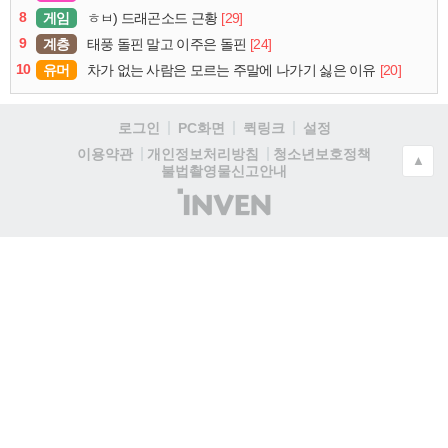
8
게임
[29]
ㅎㅂ) 드래곤소드 근황
9
계층
[24]
태풍 돌핀 말고 이주은 돌핀
10
유머
[20]
차가 없는 사람은 모르는 주말에 나가기 싫은 이유
로그인
PC화면
퀵링크
설정
청소년보호정책
이용약관
개인정보처리방침
▲
불법촬영물신고안내
(주)
인
벤