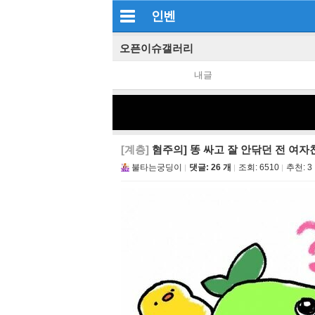
인벤
오픈이슈갤러리
내글
[계층]
혐주의] 똥 싸고 잘 안닦던 전 여자
불타는궁딩이
댓글: 26 개
조회:
6510
추천:
3