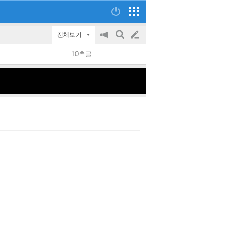
전체보기
공
검
글
지
색
10추글
on/off
쓰
기