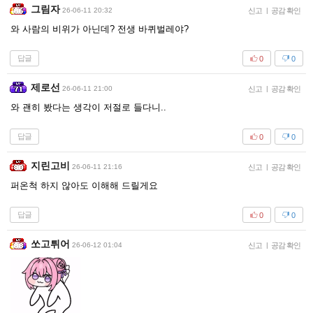
그림자
26-06-11 20:32
신고
|
공감 확인
와 사람의 비위가 아닌데? 전생 바퀴벌레야?
답글
0
0
제로선
26-06-11 21:00
신고
|
공감 확인
와 괜히 봤다는 생각이 저절로 들다니..
답글
0
0
지린고비
26-06-11 21:16
신고
|
공감 확인
퍼온척 하지 않아도 이해해 드릴게요
답글
0
0
쏘고튀어
26-06-12 01:04
신고
|
공감 확인