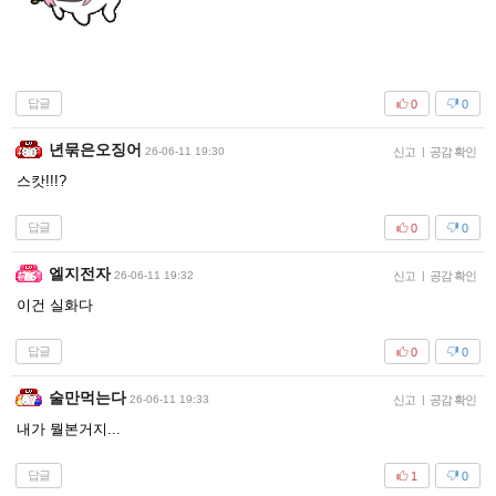
답글
0
0
년묶은오징어
26-06-11 19:30
신고
|
공감 확인
스캇!!!?
답글
0
0
엘지전자
26-06-11 19:32
신고
|
공감 확인
이건 실화다
답글
0
0
술만먹는다
26-06-11 19:33
신고
|
공감 확인
내가 뭘본거지...
답글
1
0