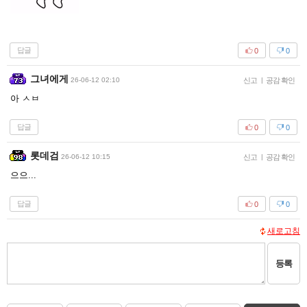
답글
0
0
그녀에게
26-06-12 02:10
신고
|
공감 확인
아 ㅅㅂ
답글
0
0
롯데검
26-06-12 10:15
신고
|
공감 확인
으으...
답글
0
0
새로고침
등록