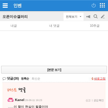
인벤
오픈이슈갤러리
전체보기
공
검
글
지
색
내글
내 댓글
10추글
on/off
쓰
기
[본문 보기]
댓글
(26)
등록순
|
최신순
새로고침
Kanel
26-06-11 19:23
신고
|
공감 확인
......이 짤이 현실이 될줄이야