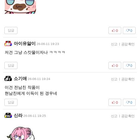
답글
0
0
아이유앓이
26-06-11 19:23
신고
|
공감 확인
저건 그냥 스캇물이자나 ㅋㅋㅋㅋ
답글
0
0
소기애
26-06-11 19:24
신고
|
공감 확인
이건 전남친 작품이
현남친에게 이득이 된 경우네
답글
0
0
신라
26-06-11 19:25
신고
|
공감 확인