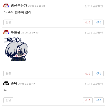
병신무는개
26-06-11 19:34
신고
|
공감 확인
아 속이 안좋아 졌어
답글
0
0
루트원
26-06-11 19:40
신고
|
공감 확인
답글
0
0
존윅
26-06-11 19:47
신고
|
공감 확인
윽
답글
0
0