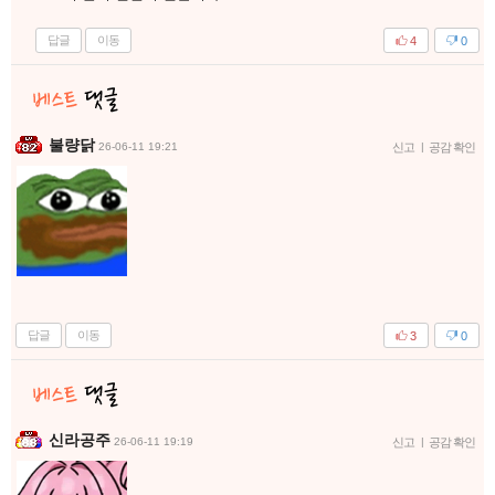
답글
이동
4
0
불량닭
26-06-11 19:21
신고
|
공감 확인
답글
이동
3
0
신라공주
26-06-11 19:19
신고
|
공감 확인