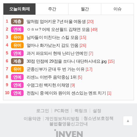
오늘의 화제
주간
월간
이슈
1
계층
[20]
딸처럼 업어키운 7년 터울 여동생
2
연예
[49]
ㅇㅎㅂ? 어제 오션월드 김채연 모음
3
유머
[15]
남자들이 미친다는 스킬 모음
4
유머
[26]
얼마나 화가났는지 감도 안옴
5
연예
[7]
과거 파묘되서 현재 난리난 연예인
6
계층
[15]
30점 만점에 29점을 쏘다니 대단하시네요.jpg
7
유머
[17]
군종신부가 군대 두 번 가는 이유
8
연예
[5]
리센느 이번주 음악중심 1위
9
연예
[9]
수염그린 백지헌.이채영
10
연예
[1]
전참시 중 메이와 원이의 센스있는 멘트 치기
로그인
PC화면
퀵링크
설정
청소년보호정책
이용약관
개인정보처리방침
▲
불법촬영물신고안내
(주)