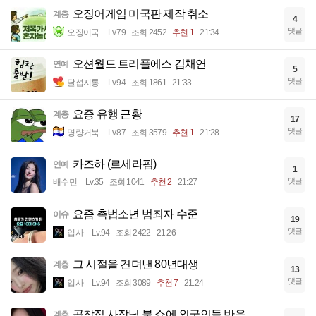
오징어게임 미국판 제작 취소
계층
4
댓글
오징어국
Lv.79
조회 2452
추천 1
21:34
오션월드 트리플에스 김채연
연예
5
댓글
달섭지롱
Lv.94
조회 1861
21:33
요증 유행 근황
계층
17
댓글
명량거북
Lv.87
조회 3579
추천 1
21:28
카즈하 (르세라핌)
연예
1
댓글
배수민
Lv.35
조회 1041
추천 2
21:27
요즘 촉법소년 범죄자 수준
이슈
19
댓글
입사
Lv.94
조회 2422
21:26
그 시절을 견뎌낸 80년대생
계층
13
댓글
입사
Lv.94
조회 3089
추천 7
21:24
곱창집 사장님 불 쇼에 외국인들 반응
계층