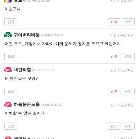
26-06-11 19:24
신고
|
공감 확인
미쳤구나
답글
0
0
귀여버리바둥
26-06-11 19:24
신고
|
공감 확인
어떤 부모, 가정에서 자라야 이게 문제가 될지를 모르고 크는거지
답글
0
0
내란의힘
26-06-11 19:25
신고
|
공감 확인
뭔 병신같은 짓임?
답글
0
0
하늘붉은노을
26-06-11 19:27
신고
|
공감 확인
이해할 수 없는 일이다
답글
1
0
예민보스