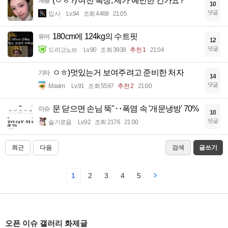
(ㅇㅎ?) 여친 복장, 제가 예민한 건가요?
계층
10
댓글
입사
Lv.94
조회 4468
21:05
180cm에 124kg의 수트핏
유머
12
댓글
드라고노브
Lv.90
조회 3938
추천 1
21:04
ㅇㅎ)멋있는거 보여주려고 준비한 처자
기타
14
댓글
Maxim
Lv.91
조회 5597
추천 2
21:00
문 닫으면 손님 뚝"‥폭염 속 '개문냉방' 70%
이슈
10
댓글
슬기로움
Lv.92
조회 2176
21:00
최근
다음
검색
글쓰기
1
2
3
4
5
오픈 이슈 갤러리 화제글