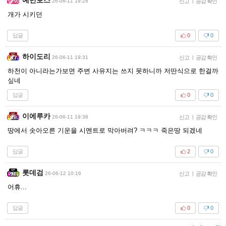
26-06-11 19:28
신고
|
공감 확인
개가 시키던
답글
0
0
하이도리
26-06-11 19:31
신고
|
공감 확인
하천이 아니라는가보면 주변 사유지는 쓰지 못하니까 저딴식으로 한걸까
싶네
답글
0
0
이에루카
26-06-11 19:38
신고
|
공감 확인
땅에서 솟아오른 기운을 시멘트로 막아버려? ㅋㅋㅋ 죽은땅 되겠네
답글
2
0
롯데검
26-06-12 10:16
신고
|
공감 확인
어휴...
답글
0
0