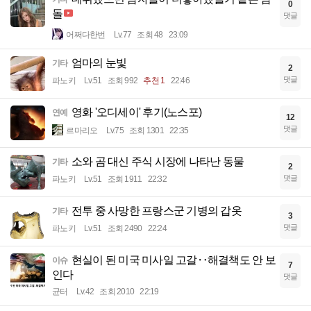
0
돌
댓글
어쩌다한번
Lv.77
조회 48
23:09
엄마의 눈빛
기타
2
댓글
파노키
Lv.51
조회 992
추천 1
22:46
영화 '오디세이' 후기(노스포)
연예
12
댓글
르마리오
Lv.75
조회 1301
22:35
소와 곰 대신 주식 시장에 나타난 동물
기타
2
댓글
파노키
Lv.51
조회 1911
22:32
전투 중 사망한 프랑스군 기병의 갑옷
기타
3
댓글
파노키
Lv.51
조회 2490
22:24
현실이 된 미국 미사일 고갈‥해결책도 안 보
이슈
7
인다
댓글
균터
Lv.42
조회 2010
22:19