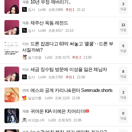
10년 우정 깨버리기..
계층
3
댓글
입사
Lv.94
조회 2899
추천 1
21:12
제주산 옥돔 레전드
계층
13
댓글
입사
Lv.94
조회 4017
21:10
드론 잡겠다고 63억 써놓고 '쿨쿨'‥드론 부
이슈
5
서질까봐?
댓글
슬기로움
Lv.92
조회 2175
추천 2
21:09
세금 징수팀 방문에 이성을 잃은 체납자
이슈
8
댓글
입사
Lv.94
조회 2765
추천 1
21:08
에스파 공계 카리나&윈터 Serenade.shorts
연예
3
댓글
달섭지롱
Lv.94
조회 1126
21:08
귀여운 KIA 이예은 치어리더
계층
0
댓글
바오밥나무
Lv.83
조회 925
21:06