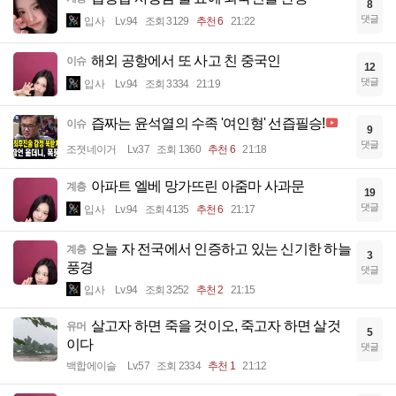
8
댓글
입사
Lv.94
조회 3129
추천 6
21:22
해외 공항에서 또 사고 친 중국인
이슈
12
댓글
입사
Lv.94
조회 3334
21:19
즙짜는 윤석열의 수족 '여인형' 선즙필승!
이슈
9
댓글
조졋네이거
Lv.37
조회 1360
추천 6
21:18
아파트 엘베 망가뜨린 아줌마 사과문
계층
19
댓글
입사
Lv.94
조회 4135
추천 6
21:17
오늘 자 전국에서 인증하고 있는 신기한 하늘
계층
3
풍경
댓글
입사
Lv.94
조회 3252
추천 2
21:15
살고자 하면 죽을 것이오, 죽고자 하면 살것
유머
5
이다
댓글
백합에이슬
Lv.57
조회 2334
추천 1
21:12