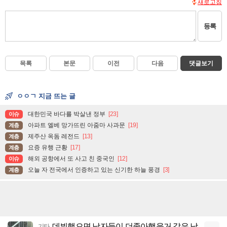
새로고침
등록
목록
본문
이전
다음
댓글보기
ㅇㅇㄱ 지금 뜨는 글
대한민국 바다를 박살낸 정부
[23]
이슈
아파트 엘베 망가뜨린 아줌마 사과문
[19]
계층
제주산 옥돔 레전드
[13]
계층
요증 유행 근황
[17]
계층
해외 공항에서 또 사고 친 중국인
[12]
이슈
오늘 자 전국에서 인증하고 있는 신기한 하늘 풍경
[3]
계층
데뷔했으면 남자들이 더좋아했을거 같은 남
기타