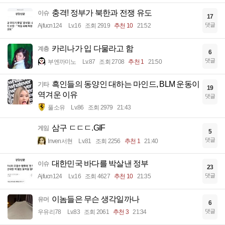
충격! 정부가 북한과 전쟁 유도
이슈
17
댓글
Ajfucn124
Lv.16
조회 2919
추천 10
21:52
카리나가 입 다물라고 함
계층
6
댓글
부엔까미노
Lv.87
조회 2708
추천 1
21:50
흑인들의 동양인 대하는 마인드, BLM 운동이
기타
19
역겨운 이유
댓글
풀소유
Lv.86
조회 2979
21:43
삼구 ㄷㄷㄷ.GIF
게임
5
댓글
Inven서현
Lv.81
조회 2256
추천 1
21:40
대한민국 바다를 박살낸 정부
이슈
23
댓글
Ajfucn124
Lv.16
조회 4627
추천 10
21:35
이놈들은 무슨 생각일까나
유머
6
댓글
우유리78
Lv.83
조회 2061
추천 3
21:34