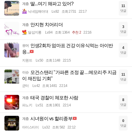
딸...여기 왜파고 있어?
계층
11
댓글
닉네임해야대
Lv.82
조회 2731
22:17
안지현 치어리더
계층
3
댓글
달섭지롱
Lv.94
조회 1364
추천 2
22:16
인생2회차 엄마표 건강 이유식먹는 아이반
유머
4
응...
댓글
지원뜨
Lv.50
조회 1148
22:15
모건스탠리 "가파른 조정 끝…메모리주 지금
이슈
11
이 재진입 기회"
댓글
균터
Lv.42
조회 1481
22:14
태국 경찰이 체포한 사람
계층
8
댓글
파노키
Lv.51
조회 1801
22:14
시녀원이 vs 할리종부
계층
0
댓글
아이스티이
Lv.32
조회 582
22:12