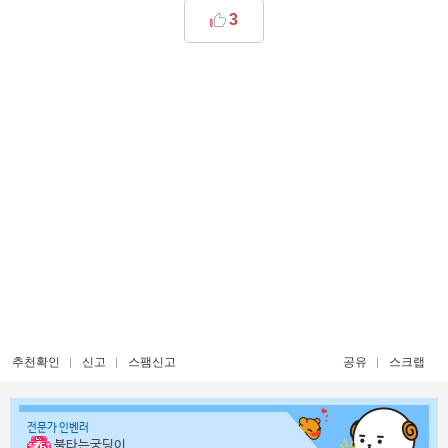
3
추천확인
신고
스팸신고
공유
스크랩
전문가 인벤러
불타는궁딩이