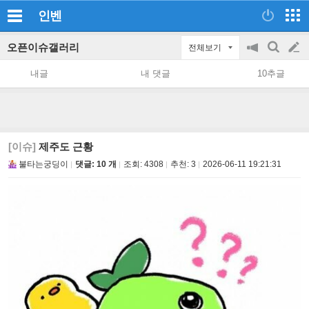
인벤
오픈이슈갤러리
전체보기
공
검
글
지
색
내글
내 댓글
10추글
on/off
쓰
기
[이슈]
제주도 근황
불타는궁딩이
댓글: 10 개
조회:
4308
추천:
3
2026-06-11 19:21:31