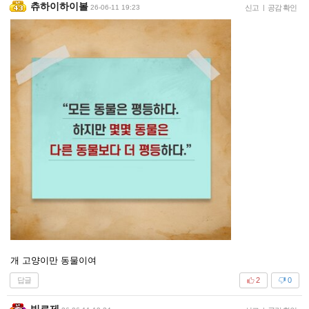
츄하이하이볼
26-06-11 19:23
신고
|
공감 확인
개 고양이만 동물이여
답글
2
0
빛로제