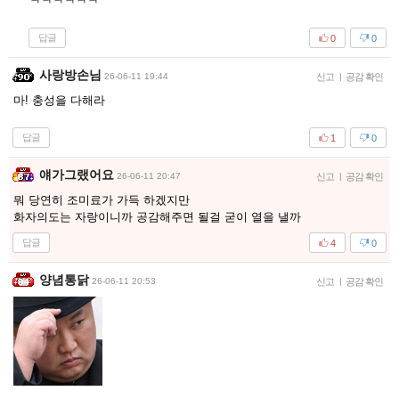
ㅋㅋㅋㅋㅋㅋ
답글
0
0
사랑방손님
26-06-11 19:44
신고
|
공감 확인
마! 충성을 다해라
답글
1
0
얘가그랬어요
26-06-11 20:47
신고
|
공감 확인
뭐 당연히 조미료가 가득 하겠지만
화자의도는 자랑이니까 공감해주면 될걸 굳이 열을 낼까
답글
4
0
양념통닭
26-06-11 20:53
신고
|
공감 확인