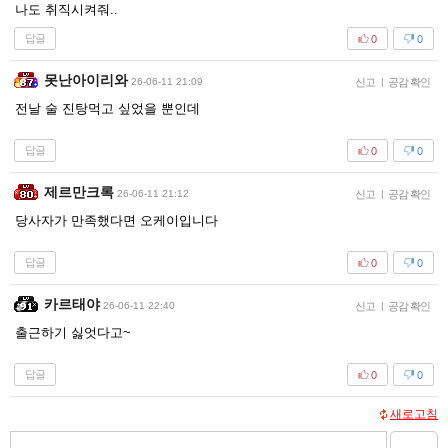
나도 취직시켜줘..
답글
0
0
못난아이리와
26-06-11 21:09
신고
|
공감 확인
전날 술 진탕먹고 싶었을 뿐인데
답글
0
0
제르만크록
26-06-11 21:12
신고
|
공감 확인
당사자가 만족했다면 오케이입니다
답글
0
0
카르태야
26-06-11 22:40
신고
|
공감 확인
출근하기 싫엇다고~
답글
0
0
새로고침