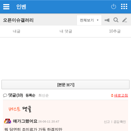
인벤
오픈이슈갤러리
전체보기
공
검
글
지
색
내글
내 댓글
10추글
on/off
쓰
기
[본문 보기]
댓글
(10)
등록순
|
최신순
새로고침
얘가그랬어요
26-06-11 20:47
신고
|
공감 확인
뭐 당연히 조미료가 가득 하겠지만