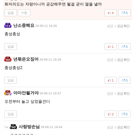
화자의도는 자랑이니까 공감해주면 될걸 굳이 열을 낼까
답글
이동
4
0
난소중해요
26-06-11 19:26
신고
|
공감 확인
충성충성
답글
1
0
년묶은오징어
26-06-11 19:28
신고
|
공감 확인
충성충성2
답글
1
0
아마안될거야
26-06-11 19:37
신고
|
공감 확인
오전부터 놀고 싶었을건디
답글
2
0
사랑방손님
26-06-11 19:44
신고
|
공감 확인