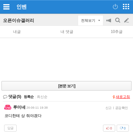
인벤
오픈이슈갤러리
전체보기
공
검
글
지
색
내글
내 댓글
10추글
on/off
쓰
기
[본문 보기]
댓글
(5)
등록순
|
최신순
새로고침
루미네
26-06-11 19:38
신고
|
공감 확인
코디한테 상 줘야겠다
답글
0
0