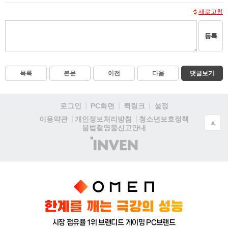
새로고침
등록
목록
본문
이전
다음
댓글보기
로그인
PC화면
퀵링크
설정
청소년보호정책
이용약관
개인정보처리방침
▲
불법촬영물신고안내
(주)
인
벤