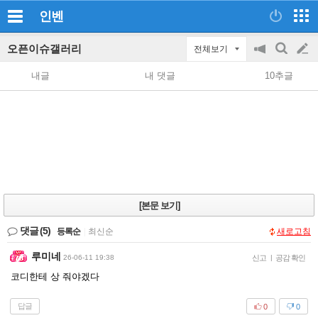
인벤
오픈이슈갤러리
전체보기
공
검
글
지
색
내글
내 댓글
10추글
on/off
쓰
기
[본문 보기]
댓글
(5)
등록순
|
최신순
새로고침
루미네
26-06-11 19:38
신고
|
공감 확인
코디한테 상 줘야겠다
답글
0
0