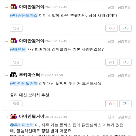
아마안될거야
26-06-11 19:45
신고
|
공감 확인
@내꿈은토마스
이미 김밥에 라면 뿌쉈지만, 당장 사러감미다
답글
0
0
아마안될거야
26-06-11 19:45
신고
|
공감 확인
@쾌변왕
??? 햄버거에 감튀콜라는 기본 사양인걸요?
답글
1
0
루키마스터
26-06-11 19:50
신고
|
공감 확인
@아마안될거야
감튀대신 닭찌찌 튀긴거 드셔보세요
콜라 대신 보리차 추천
답글
0
0
아마안될거야
26-06-11 19:55
신고
|
공감 확인
@루키마스터
아, 자주 가는 돈까스 집에 닭안심까스 메뉴가 있던
데, 말씀하신대로 정말 별미 더군요