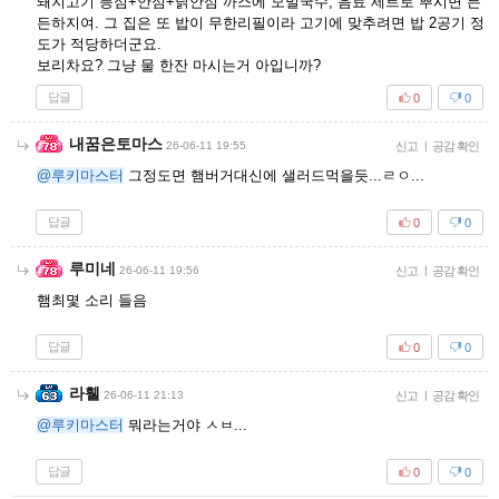
돼지고기 등심+안심+닭안심 까스에 모밀국수, 음료 세트로 뿌시면 든
든하지여. 그 집은 또 밥이 무한리필이라 고기에 맞추려면 밥 2공기 정
도가 적당하더군요.
보리차요? 그냥 물 한잔 마시는거 아입니까?
답글
0
0
내꿈은토마스
26-06-11 19:55
신고
|
공감 확인
@루키마스터
그정도면 햄버거대신에 샐러드먹을듯...ㄹㅇ...
답글
0
0
루미네
26-06-11 19:56
신고
|
공감 확인
햄최몇 소리 들음
답글
0
0
라휄
26-06-11 21:13
신고
|
공감 확인
@루키마스터
뭐라는거야 ㅅㅂ...
답글
0
0