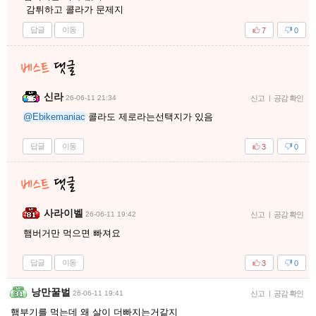
감튀하고 콜라가 문제지
답글
이동
7
0
신라
26-06-11 21:34
신고
|
공감 확인
@Ebikemaniac
콜라도 제로라는선택지가 있음
답글
이동
3
0
사라이벨
26-06-11 19:42
신고
|
공감 확인
햄버거만 먹으면 빠져요
답글
이동
3
0
낭만꿀벌
26-06-11 19:41
신고
|
공감 확인
햄부기를 먹는데 왜 살이 더빠지는거같지