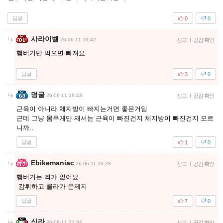
답글
0
0
사라이벨
26-06-11 19:42
신고
|
공감 확인
햄버거만 먹으면 빠져요
답글
3
0
덩굴
26-06-11 19:43
신고
|
공감 확인
근육이 아니라 체지방이 빠지는거면 좋은거임
근데 그냥 몸무게만 재서는 근육이 빠진건지 체지방이 빠진건지 모르
니까..
답글
1
0
Ebikemaniac
26-06-11 20:28
신고
|
공감 확인
햄버거는 죄가 없어요.
감튀하고 콜라가 문제지
답글
7
0
신라
26-06-11 21:34
신고
|
공감 확인