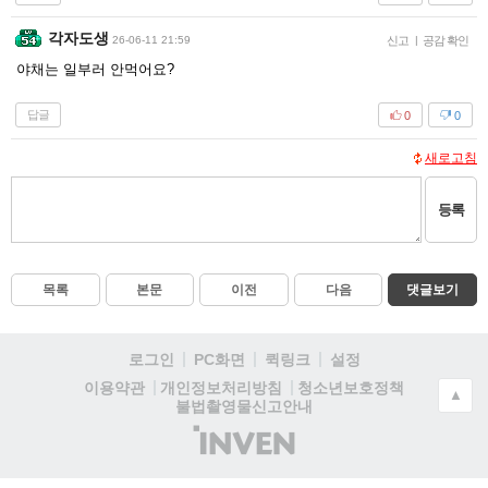
각자도생
26-06-11 21:59
신고
|
공감 확인
야채는 일부러 안먹어요?
답글
0
0
새로고침
등록
목록
본문
이전
다음
댓글보기
로그인
PC화면
퀵링크
설정
청소년보호정책
이용약관
개인정보처리방침
▲
불법촬영물신고안내
(주)
인
벤