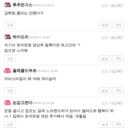
후추돈가스
26-06-11 19:41
신고
|
공감 확인
감튀랑 콜라는 안됀다구
답글
0
0
하이도리
26-06-11 19:44
신고
|
공감 확인
저기서 토마토랑 양상추 듬뿍이면 최고인데 ㅋ
없으면 느끼해
답글
0
0
돌체콜드부르
26-06-11 19:48
신고
|
공감 확인
머리스타일이 왜 저래 게이같아
답글
0
0
눈감고쏜다
26-06-11 19:48
신고
|
공감 확인
운동 끝나고 집오는 길에 노브랜드버거 있어서 샐러드에 햄북이 하
나 + 집에서 토마토랑 계란 추가해서 먹음. 개좋음
답글
0
0