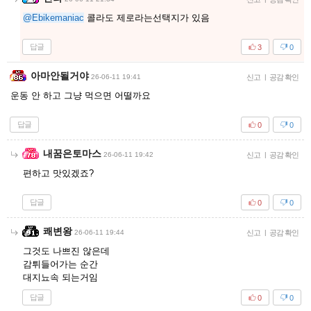
@Ebikemaniac
콜라도 제로라는선택지가 있음
답글
3
0
아마안될거야
26-06-11 19:41
신고
|
공감 확인
운동 안 하고 그냥 먹으면 어떨까요
답글
0
0
내꿈은토마스
26-06-11 19:42
신고
|
공감 확인
편하고 맛있겠죠?
답글
0
0
쾌변왕
26-06-11 19:44
신고
|
공감 확인
그것도 나쁘진 않은데
감튀들어가는 순간
대지뇨속 되는거임
답글
0
0