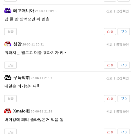
레고매니아
26-06-11 20:13
신고
|
공감 확인
감 콜 만 안먹으면 뭐 괜츈
답글
0
0
성암
26-06-11 20:31
신고
|
공감 확인
쿼파치는 별로고 더블 쿼파치가 캬~
답글
0
0
무득박휘
26-06-11 21:07
신고
|
공감 확인
내일은 버거킹이다!!
답글
0
0
Xmalo윈
26-06-11 21:18
신고
|
공감 확인
버거킹에 패티 졸라많은거 먹음 됨
답글
0
0