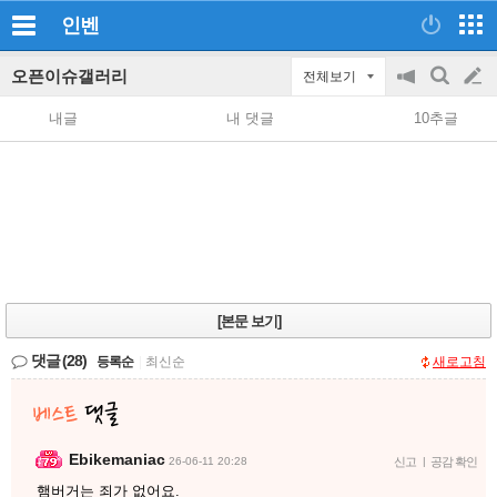
인벤
오픈이슈갤러리
전체보기
공
검
글
지
색
내글
내 댓글
10추글
on/off
쓰
기
[본문 보기]
댓글
(28)
등록순
|
최신순
새로고침
Ebikemaniac
26-06-11 20:28
신고
|
공감 확인
햄버거는 죄가 없어요.