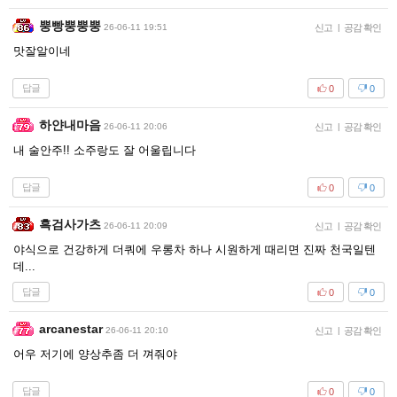
뿡빵뿡뿡뿡
26-06-11 19:51
신고
|
공감 확인
맛잘알이네
답글
0
0
하얀내마음
26-06-11 20:06
신고
|
공감 확인
내 술안주!! 소주랑도 잘 어울립니다
답글
0
0
흑검사가츠
26-06-11 20:09
신고
|
공감 확인
야식으로 건강하게 더쿼에 우롱차 하나 시원하게 때리면 진짜 천국일텐
데...
답글
0
0
arcanestar
26-06-11 20:10
신고
|
공감 확인
어우 저기에 양상추좀 더 껴줘야
답글
0
0