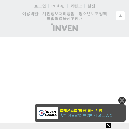
로그인
PC화면
퀵링크
설정
청소년보호정책
이용약관
개인정보처리방침
▲
불법촬영물신고안내
(주)
인
벤
드래곤소드 '압긍' 달성 기념
축하 댓글달면 10 명에게 코드 증정