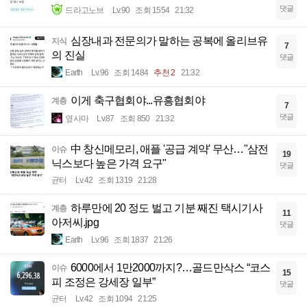
댓글
드라고노브
Lv.90
조회 1554
21:32
심장내과 전문의가 말하는 공복에 올리브유
지식
7
의 진실
댓글
Earth
Lv.96
조회 1484
추천 2
21:32
이게 축구협회야...유흥협회야
계층
7
댓글
옆사마
Lv.87
조회 850
21:32
中 창신메모리, 애플 '공급 계약' 무산…"삼전
이슈
19
닉스보다 높은 가격 요구"
댓글
균터
Lv.42
조회 1319
21:28
하루만에 20 정도 벌고 기분 째진 택시기사
계층
11
아저씨.jpg
댓글
Earth
Lv.96
조회 1837
21:26
6000에서 1만2000까지?…골드만삭스 “코스
이슈
15
피 조정은 강세장 일부”
댓글
균터
Lv.42
조회 1094
21:25