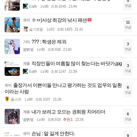
5
댓글
Earth
Lv.96
조회 1045
21:44
ㅎㅂ)사상 최강의 낚시 패션
유머
11
댓글
슬기로움
Lv.92
조회 1495
21:41
??? : 학생은 제외
기타
3
댓글
꿻뻵뗗
Lv.90
조회 936
21:40
직장인들이 여름철 많이 찾는다는 바닷가.jpg
계층
3
댓글
Earth
Lv.96
조회 1247
21:39
출장가서 이쁜이들 만나고 평가하는 것도 업무의 일환
유머
6
이라는 사람
댓글
풀소유
Lv.86
조회 1037
21:38
내가 보려고 모으는 권희원 치어리더
계층
6
댓글
꿻뻵뗗
Lv.90
조회 918
추천 1
21:36
손님 : 말 길게 안한다.
유머
9