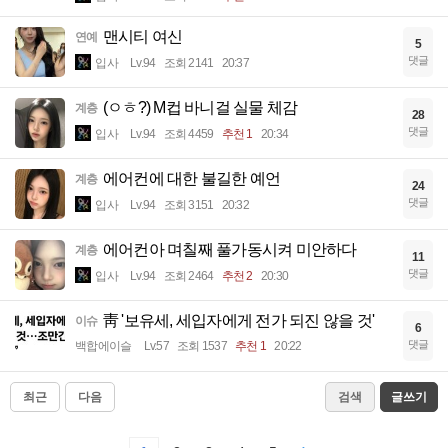
맨시티 여신
연예
5
댓글
입사
Lv.94
조회 2141
20:37
(ㅇㅎ?) M컵 바니걸 실물 체감
계층
28
댓글
입사
Lv.94
조회 4459
추천 1
20:34
에어컨에 대한 불길한 예언
계층
24
댓글
입사
Lv.94
조회 3151
20:32
에어컨아 며칠째 풀가동시켜 미안하다
계층
11
댓글
입사
Lv.94
조회 2464
추천 2
20:30
靑 '보유세, 세입자에게 전가 되진 않을 것'
이슈
6
댓글
백합에이슬
Lv.57
조회 1537
추천 1
20:22
최근
다음
검색
글쓰기