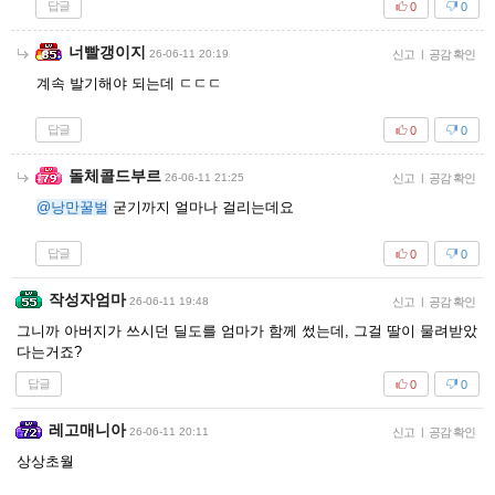
답글
0
0
너빨갱이지
26-06-11 20:19
신고
|
공감 확인
계속 발기해야 되는데 ㄷㄷㄷ
답글
0
0
돌체콜드부르
26-06-11 21:25
신고
|
공감 확인
@낭만꿀벌
굳기까지 얼마나 걸리는데요
답글
0
0
작성자엄마
26-06-11 19:48
신고
|
공감 확인
그니까 아버지가 쓰시던 딜도를 엄마가 함께 썼는데, 그걸 딸이 물려받았
다는거죠?
답글
0
0
레고매니아
26-06-11 20:11
신고
|
공감 확인
상상초월