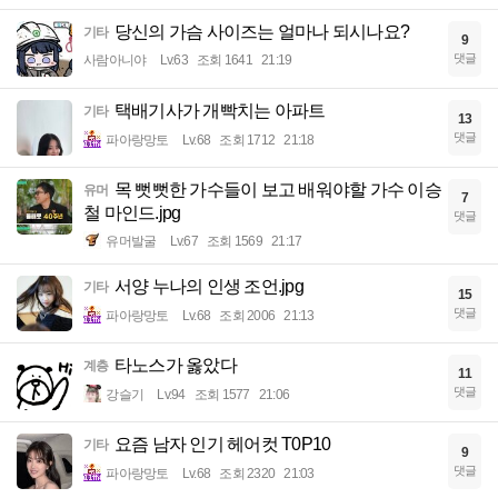
당신의 가슴 사이즈는 얼마나 되시나요?
기타
9
댓글
사람아니야
Lv.63
조회 1641
21:19
택배기사가 개빡치는 아파트
기타
13
댓글
파아랑망토
Lv.68
조회 1712
21:18
목 뻣뻣한 가수들이 보고 배워야할 가수 이승
유머
7
철 마인드.jpg
댓글
유머발굴
Lv.67
조회 1569
21:17
서양 누나의 인생 조언.jpg
기타
15
댓글
파아랑망토
Lv.68
조회 2006
21:13
타노스가 옳았다
계층
11
댓글
강슬기
Lv.94
조회 1577
21:06
요즘 남자 인기 헤어컷 T0P10
기타
9
댓글
파아랑망토
Lv.68
조회 2320
21:03