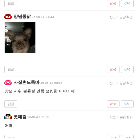
답글
0
0
양념통닭
26-06-11 21:33
신고
|
공감 확인
답글
0
0
자질흔드록바
26-06-12 00:15
신고
|
공감 확인
장모 사위 불륜썰 만큼 쑈킹한 이야기네
답글
0
0
롯데검
26-06-12 11:38
신고
|
공감 확인
어흑