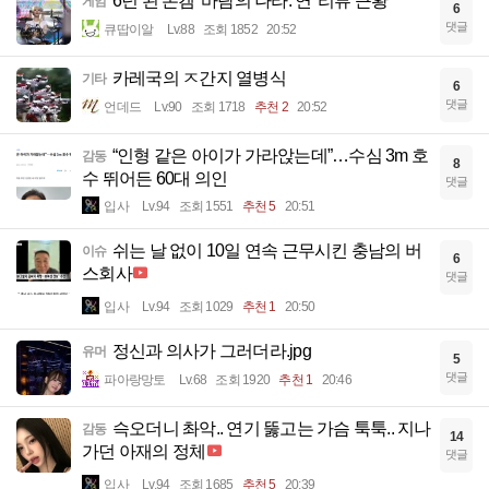
6년 된 폰겜 '바람의 나라: 연' 리뷰 근황
게임
6
댓글
큐땁이알
Lv.88
조회 1852
20:52
카레국의 ㅈ간지 열병식
기타
6
댓글
언데드
Lv.90
조회 1718
추천 2
20:52
“인형 같은 아이가 가라앉는데”…수심 3m 호
감동
8
수 뛰어든 60대 의인
댓글
입사
Lv.94
조회 1551
추천 5
20:51
쉬는 날 없이 10일 연속 근무시킨 충남의 버
이슈
6
스회사
댓글
입사
Lv.94
조회 1029
추천 1
20:50
정신과 의사가 그러더라.jpg
유머
5
댓글
파아랑망토
Lv.68
조회 1920
추천 1
20:46
슥오더니 촤악.. 연기 뚫고는 가슴 툭툭.. 지나
감동
14
가던 아재의 정체
댓글
입사
Lv.94
조회 1685
추천 5
20:39