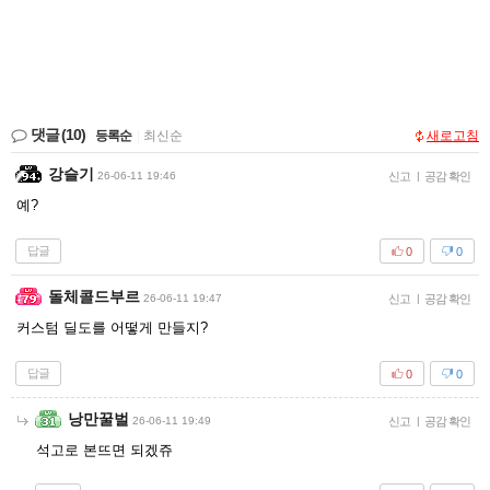
댓글
(10)
등록순
|
최신순
새로고침
강슬기
26-06-11 19:46
신고
|
공감 확인
예?
답글
0
0
돌체콜드부르
26-06-11 19:47
신고
|
공감 확인
커스텀 딜도를 어떻게 만들지?
답글
0
0
낭만꿀벌
26-06-11 19:49
신고
|
공감 확인
석고로 본뜨면 되겠쥬