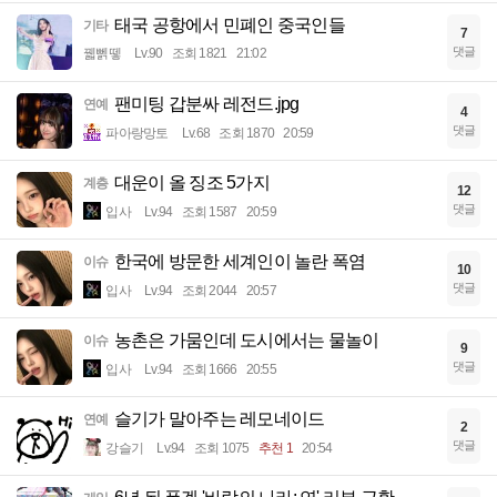
태국 공항에서 민폐인 중국인들
기타
7
댓글
꿻뻵뗗
Lv.90
조회 1821
21:02
팬미팅 갑분싸 레전드.jpg
연예
4
댓글
파아랑망토
Lv.68
조회 1870
20:59
대운이 올 징조 5가지
계층
12
댓글
입사
Lv.94
조회 1587
20:59
한국에 방문한 세계인이 놀란 폭염
이슈
10
댓글
입사
Lv.94
조회 2044
20:57
농촌은 가뭄인데 도시에서는 물놀이
이슈
9
댓글
입사
Lv.94
조회 1666
20:55
슬기가 말아주는 레모네이드
연예
2
댓글
강슬기
Lv.94
조회 1075
추천 1
20:54