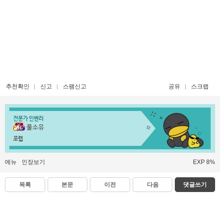
추천확인
신고
스팸신고
공유
스크랩
전문가 인벤러
풀소유
쪼렙
메뉴
인장보기
EXP 8%
목록
본문
이전
다음
댓글쓰기