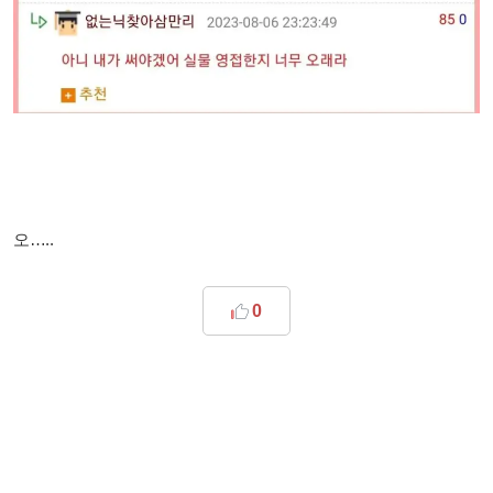
오…..
0