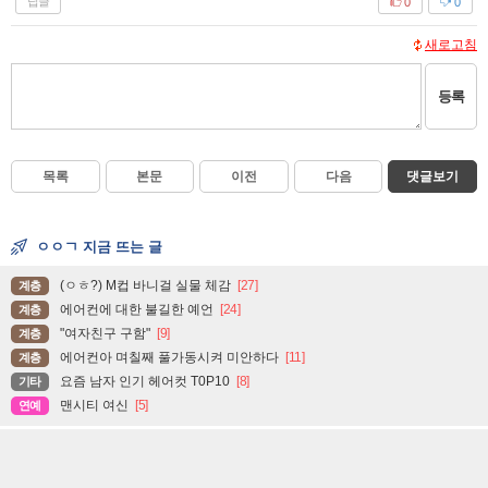
답글
0
0
새로고침
등록
목록
본문
이전
다음
댓글보기
ㅇㅇㄱ 지금 뜨는 글
(ㅇㅎ?) M컵 바니걸 실물 체감
[27]
계층
에어컨에 대한 불길한 예언
[24]
계층
"여자친구 구함"
[9]
계층
에어컨아 며칠째 풀가동시켜 미안하다
[11]
계층
요즘 남자 인기 헤어컷 T0P10
[8]
기타
맨시티 여신
[5]
연예