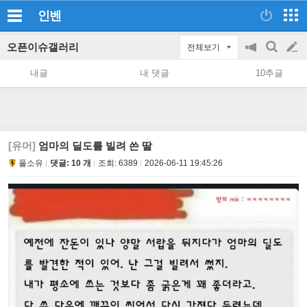
인벤
오픈이슈갤러리
전체보기
공
검
글
지
색
내글
내 댓글
10추글
on/off
쓰
기
[유머]
엄마의 딜도를 빌려 쓴 딸
풀소유
댓글: 10 개
조회:
6389
2026-06-11 19:45:26