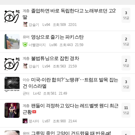
졸업하면 바로 독립한다고 노래부르던 고2
계층
3
딸
댓글
강슬기
Lv.94
조회 509
22:01
영상으로 즐기는 파키스탄
유머
2
댓글
너빨갱이지
Lv.86
조회 443
21:59
불법튜닝으로 잡힌 경차
계층
2
댓글
강슬기
Lv.94
조회 563
21:59
미국-이란 합의? '노땡큐'‥트럼프 발목 잡는
이슈
3
건 이스라엘
댓글
균터
Lv.42
조회 581
21:49
팬들이 걱정하고 있다는 레드벨벳 웬디 최근
계층
11
근황
댓글
옆사마
Lv.87
조회 900
21:44
그루밍 중인 고양이 건드렸을 때 반응.gif
유머