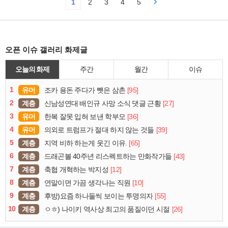
1
2
3
4
5
오픈 이슈 갤러리 화제글
오늘의 화제
주간
월간
이슈
1
유머
[95]
조카 용돈 주다가 뺏은 삼촌
2
계층
[27]
신남성연대 배인규 사망 소식 댓글 근황
3
유머
[36]
한복 잘못 입혀 보낸 학부모
4
유머
[39]
의외로 트럼프가 절대 하지 않는 것들
5
계층
[65]
지역 비하 하는게 웃긴 이유.
6
계층
[43]
드래곤볼 40주년 리스펙트하는 만화작가들
7
계층
[12]
축협 개혁하는 박지성
8
계층
[10]
연말이면 가끔 생각나는 직원
9
계층
[55]
후방)요즘 하나둘씩 보이는 투명의자
10
계층
[26]
ㅇㅎ) 나이키 역사상 최고의 품질이던 시절