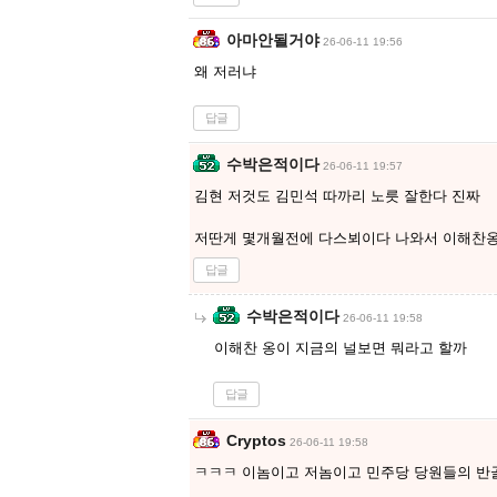
아마안될거야
26-06-11 19:56
왜 저러냐
답글
수박은적이다
26-06-11 19:57
김현 저것도 김민석 따까리 노릇 잘한다 진짜
저딴게 몇개월전에 다스뵈이다 나와서 이해찬옹
답글
수박은적이다
26-06-11 19:58
이해찬 옹이 지금의 널보면 뭐라고 할까
답글
Cryptos
26-06-11 19:58
ㅋㅋㅋ 이놈이고 저놈이고 민주당 당원들의 반