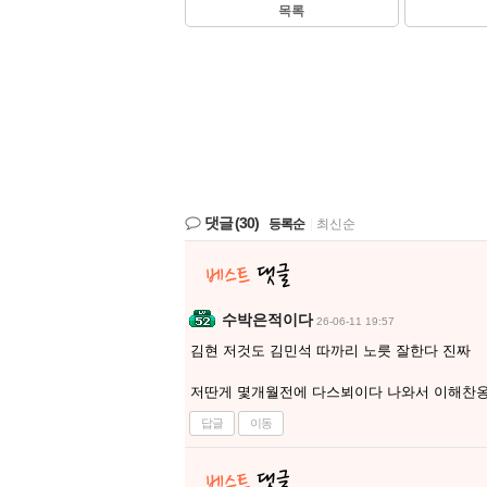
목록
댓글
(30)
등록순
|
최신순
수박은적이다
26-06-11 19:57
김현 저것도 김민석 따까리 노릇 잘한다 진짜
저딴게 몇개월전에 다스뵈이다 나와서 이해찬옹
답글
이동