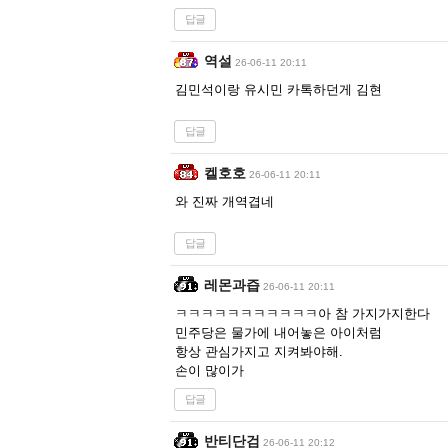
답글
역설
26-06-11 20:11
김민석이랑 유시민 카톡하던게 김현
답글
켈호호
26-06-11 20:11
와 진짜 개역겹네
답글
레몬과즙
26-06-11 20:11
ㅋㅋㅋㅋㅋㅋㅋㅋㅋㅋㅋ아 참 가지가지한다
민주당은 물가에 내어놓은 아이처럼
항상 관심가지고 지켜봐야해.
손이 많이가
답글
반티단검
26-06-11 20:12