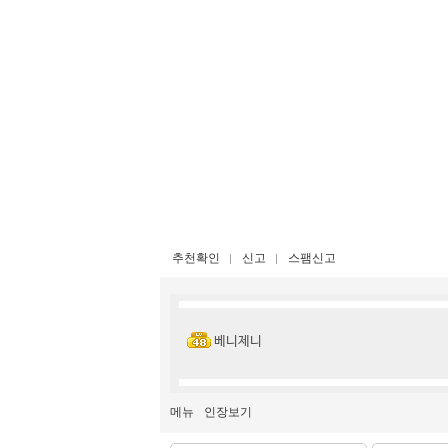
추천확인
신고
스팸신고
베니제니
메뉴
인장보기