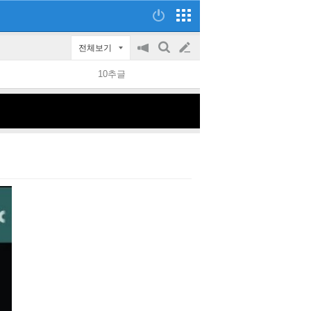
전체보기
공
검
글
지
색
10추글
on/off
쓰
기