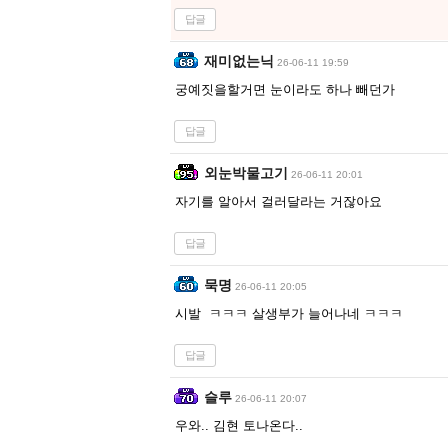
답글
재미없는닉
26-06-11 19:59
궁예짓을할거면 눈이라도 하나 빼던가
답글
외눈박물고기
26-06-11 20:01
자기를 알아서 걸러달라는 거잖아요
답글
묵명
26-06-11 20:05
시발 ㅋㅋㅋ 살생부가 늘어나네 ㅋㅋㅋ
답글
슬루
26-06-11 20:07
우와.. 김현 토나온다..